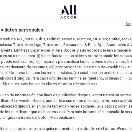
Seg
 y datos personales
os web de ALL, hotelF1, ibis, Pullman, Novotel, Mercure, MGallery, Sofitel, Mov
usiness Travel, Meetings, Travelpros, Restaurants & Bars, Spa, Apartments & Vi
& Events, Limitless Experiences y Hera,
Accor y sus socios
desean almacenar 
 en su terminal para: (i) hacer funcionar los sitios y proporcionarle los servic
o puede rechazarlos); (ii) mejorar y personalizar las funciones de los sitios; (iii
 el rendimiento de los sitios; (iv) proporcionarle un servicio de «cashback» si 
permitirle interactuar con las redes sociales; (vi) establecer un perfil de sus in
ublicidad dirigida. Para cada uno de sus terminales (teléfono, ordenador...), p
s diferentes usos haciendo clic en el botón «Personalizar».
l uso de información con fines de publicidad dirigida, Accor tratará su correo
acilitado) en versión «hash», asociado a sus datos de navegación, reserva y fid
publicidad dirigida en sitios de terceros y redes sociales. Sus datos podrán 
de los que dispongan dichos terceros. Para más información, consulte la sec
 dirigida» a través del botón «Personalizar».
ficar sus opciones en cualquier momento haciendo clic en el botón «Personal