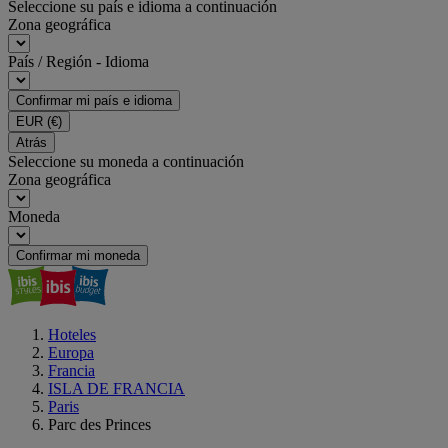
Seleccione su país e idioma a continuación
Zona geográfica
País / Región - Idioma
Confirmar mi país e idioma
EUR
(€)
Atrás
Seleccione su moneda a continuación
Zona geográfica
Moneda
Confirmar mi moneda
Hoteles
Europa
Francia
ISLA DE FRANCIA
Paris
Parc des Princes