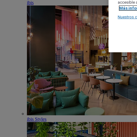
ibis
accesible a
Más inf
Nuestros 
ibis Styles