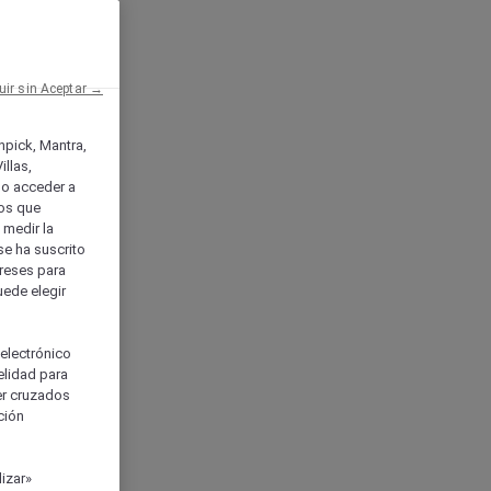
uir sin Aceptar →
enpick, Mantra,
llas,
o acceder a
ios que
) medir la
se ha suscrito
tereses para
uede elegir
 electrónico
elidad para
ser cruzados
ción
izar»