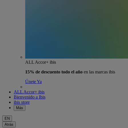
ALL Accor+ ibis
15% de descuento todo el año
en las marcas ibis
Únete Ya
ALL Accor+ ibis
Bienvenido a Ibis
ibis store
Más
EN
Atrás