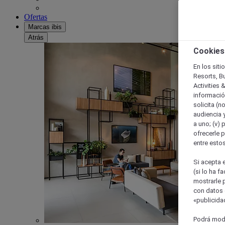
Ofertas
Marcas ibis
Atrás
Cookies
En los siti
Resorts, B
Activities 
información
solicita (n
audiencia y
a uno; (v) 
ofrecerle p
entre esto
Si acepta e
(si lo ha f
mostrarle 
con datos 
«publicidad
Podrá modi