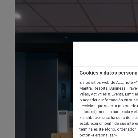
Cookies y datos persona
En los sitios web de ALL, hotelF1
Mantra, Resorts, Business Travel
Villas, Activities & Events, Limit
o acceder a información en su ter
servicios que solicita (no puede 
sitios; (iii) medir la audiencia y 
«cashback» si se ha suscrito a uno
establecer un perfil de sus inter
terminales (teléfono, ordenador..
botón «Personalizar».