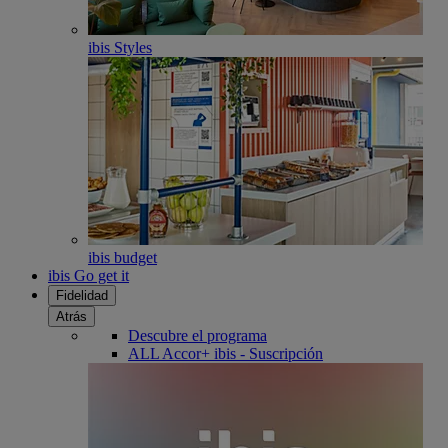
ibis Styles
ibis budget
ibis Go get it
Fidelidad
Atrás
Descubre el programa
ALL Accor+ ibis - Suscripción