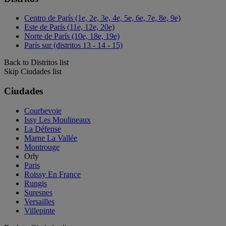
Centro de París (1e, 2e, 3e, 4e, 5e, 6e, 7e, 8e, 9e)
Este de París (11e, 12e, 20e)
Norte de París (10e, 18e, 19e)
París sur (distritos 13 - 14 - 15)
Back to Distritos list
Skip Ciudades list
Ciudades
Courbevoie
Issy Les Moulineaux
La Défense
Marne La Vallée
Montrouge
Orly
Paris
Roissy En France
Rungis
Suresnes
Versailles
Villepinte