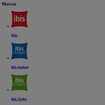
Marcas
Ibis
ibis budget
ibis Styles