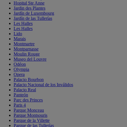
Hopital Ste Anne
Jardin des Plantes
Jardín de Luxembourg
Jardín de las Tullerías
Les Halles
Les Halles
Lido
Marais
Montmartre
Montparnasse
Moulin Rouge
Museo del Louvre
Odéon
Olympia
Opera
Palacio Bourbon
Palacio Nacional de los Inválidos
Palacio Real
Panteón
Parc des Princes
Paris 4
Parque Monceau
Parque Montsouris
Parque de la Villette
Parque de las Tullerías