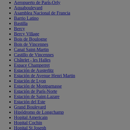
Aeropuerto de París-Orly
Aquaboulevard
Asamblea Nacional de Francia
Barrio Latino
Bastilla
Bercy
Bercy Village
Bois de Boulogne
Bois de Vincennes
Canal Saint-Martin
Castillo de Vincennes
Châtelet - les Halles
Espace Champerret
Estación de Austerlitz
Estación de Avenue Henri Martin
Estación de Lyon
Estación de Montparnasse
Estación de París-Norte
Estación de Saint-Lazare
Estación del Este
Grand Boulevard
Hipódromo de Longchamp
Hopital Americain
Hopital Cochin
Hopital St Joseph