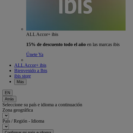
ALL Accor+ ibis
15% de descuento todo el año
en las marcas ibis
Únete Ya
ALL Accor+ ibis
Bienvenido a Ibis
ibis store
Más
EN
Atrás
Seleccione su país e idioma a continuación
Zona geográfica
País / Región - Idioma
Confirmar mi país e idioma