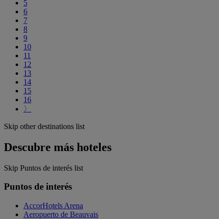
5
6
7
8
9
10
11
12
13
14
15
16
〉
Skip other destinations list
Descubre más hoteles
Skip Puntos de interés list
Puntos de interés
AccorHotels Arena
Aeropuerto de Beauvais