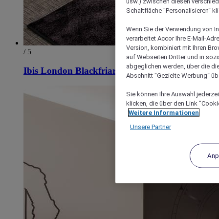
usw.) zwischen diesen verschie
Schaltfläche "Personalisieren“ kl
Wenn Sie der Verwendung von In
verarbeitet Accor Ihre E-Mail-Ad
Version, kombiniert mit Ihren B
/ 5
auf Webseiten Dritter und in soz
abgeglichen werden, über die die
Ibis London Blackfriars
Abschnitt "Gezielte Werbung“ übe
Sie können Ihre Auswahl jederzei
klicken, die über den Link "Cooki
Weitere Informationen
Unsere Partner
Anp