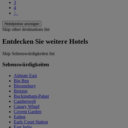
3
4
〉
Hotelpreise anzeigen
Skip other destinations list
Entdecken Sie weitere Hotels
Skip Sehenswürdigkeiten list
Sehenswürdigkeiten
Aldgate East
Big Ben
Bloomsbury
Brixton
Buckingham-Palast
Camberwell
Canary Wharf
Covent Garden
Ealing
Earls Court Station
East India