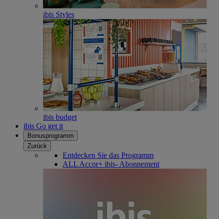
ibis Styles
ibis budget
ibis Go get it
Bonusprogramm
Zurück
Entdecken Sie das Programm
ALL Accor+ ibis- Abonnement