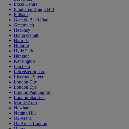
Excel Centre
Flughafen Biggin Hill
Fulham
Gare de Blackfriars
Greenwich
Hackney
Hammersmith
Harrods
Holborn
Hyde Park
Islington
Kensington
Lambeth
Leiceister Square
Liverpool Street
London City
London Eye
London Paddington
London Stansted
Marble Arch
Newham
Notting Hill
O2 Arena
O2 Arena London
Olympia