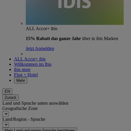
ALL Accor+ ibis
15% Rabatt das ganze Jahr
über in ibis Marken
Jetzt Anmelden
ALL Accor+ ibis
Willkommen im Ibis
ibis store
Flug + Hotel
Mehr
EN
Zurück
Land und Sprache unten auswählen
Geografische Zone
Land/Region - Sprache
Mein Land und meine Sprache bestätigen