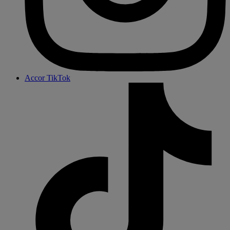
Accor TikTok