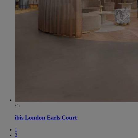
/ 5
ibis London Earls Court
1
2