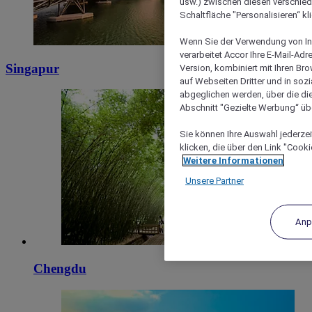
usw.) zwischen diesen verschie
Schaltfläche "Personalisieren“ kl
Wenn Sie der Verwendung von In
verarbeitet Accor Ihre E-Mail-Ad
Singapur
Version, kombiniert mit Ihren B
auf Webseiten Dritter und in soz
abgeglichen werden, über die die
Abschnitt "Gezielte Werbung“ übe
Sie können Ihre Auswahl jederzei
klicken, die über den Link "Cooki
Weitere Informationen
Unsere Partner
Anp
Chengdu