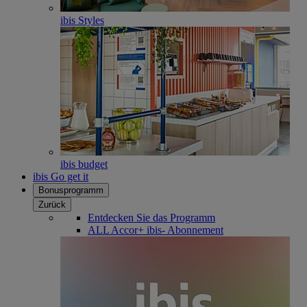
ibis Styles
ibis budget
ibis Go get it
Bonusprogramm
Zurück
Entdecken Sie das Programm
ALL Accor+ ibis- Abonnement