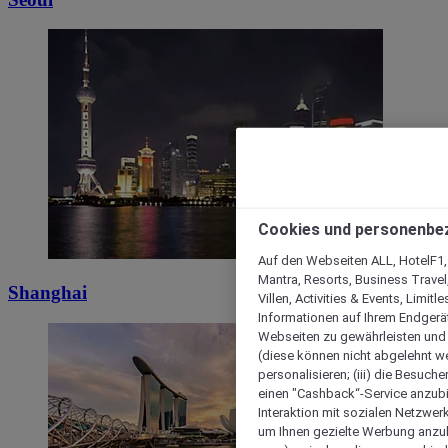
Cookies und personenbe
Auf den Webseiten ALL, HotelF1, I
Mantra, Resorts, Business Travel
Shanghai
Villen, Activities & Events, Limit
Informationen auf Ihrem Endgerät
Webseiten zu gewährleisten und I
(diese können nicht abgelehnt we
personalisieren; (iii) die Besuch
einen "Cashback“-Service anzubie
Interaktion mit sozialen Netzwerke
um Ihnen gezielte Werbung anzub