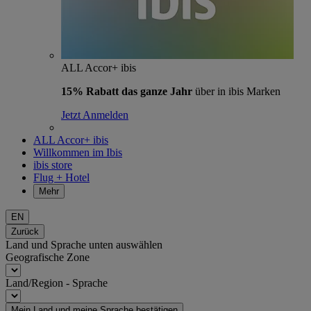
ALL Accor+ ibis
15% Rabatt das ganze Jahr
über in ibis Marken
Jetzt Anmelden
ALL Accor+ ibis
Willkommen im Ibis
ibis store
Flug + Hotel
Mehr
EN
Zurück
Land und Sprache unten auswählen
Geografische Zone
Land/Region - Sprache
Mein Land und meine Sprache bestätigen