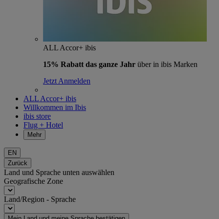
ALL Accor+ ibis
15% Rabatt das ganze Jahr
über in ibis Marken
Jetzt Anmelden
ALL Accor+ ibis
Willkommen im Ibis
ibis store
Flug + Hotel
Mehr
EN
Zurück
Land und Sprache unten auswählen
Geografische Zone
Land/Region - Sprache
Mein Land und meine Sprache bestätigen