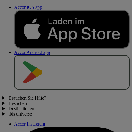
Accor iOS app
Accor Android app
J
E
T
Z
T
B
E
I
Brauchen Sie Hilfe?
Besuchen
Destinationen
ibis universe
Accor Instagram