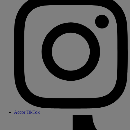
Accor TikTok