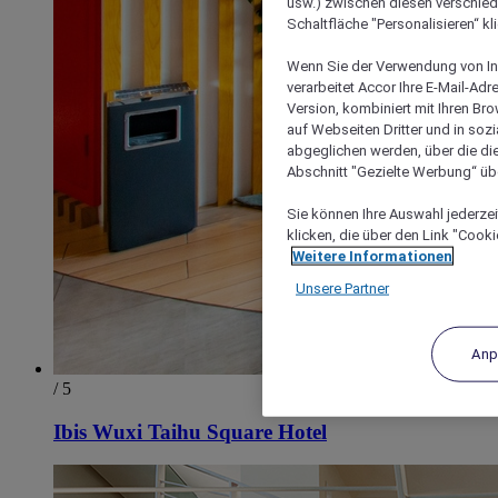
usw.) zwischen diesen verschie
Schaltfläche "Personalisieren“ kl
Wenn Sie der Verwendung von In
verarbeitet Accor Ihre E-Mail-Ad
Version, kombiniert mit Ihren B
auf Webseiten Dritter und in soz
abgeglichen werden, über die die
Abschnitt "Gezielte Werbung“ übe
Sie können Ihre Auswahl jederzei
klicken, die über den Link "Cooki
Weitere Informationen
Unsere Partner
Anp
/ 5
Ibis Wuxi Taihu Square Hotel