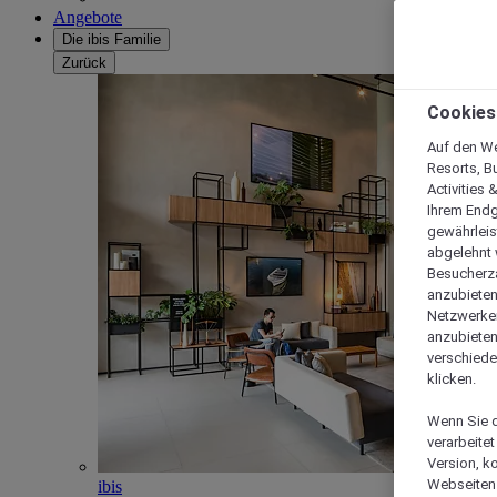
Angebote
Die ibis Familie
Zurück
Cookies
Auf den We
Resorts, B
Activities 
Ihrem Endg
gewährleis
abgelehnt w
Besucherza
anzubieten,
Netzwerken 
anzubieten
verschiede
klicken.
Wenn Sie d
verarbeite
Version, k
Webseiten 
ibis