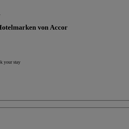
l
 Hotelmarken von Accor
ok your stay