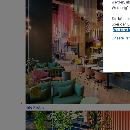
werden, üb
Werbung“ ü
Sie können 
über den L
Weitere 
Unsere Par
ibis Styles