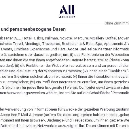
Ohne Zustimmu
 und personenbezogene Daten
bseiten ALL, HotelF1, Ibis, Pullman, Novotel, Mercure, MGallery, Sofitel, Move
usiness Travel, Meetings, Travelpros, Restaurants & Bars, Spa, Apartments & Vi
& Events, Limitless Experiences und Hera,
Accor und seine Partner
Informati
erät speichern oder darauf zugreifen, um: (i) das Funktionieren der Webseiten
ten und Ihnen die von Ihnen angeforderten Dienste bereitzustellen (diese könn
erden); (ii) die Funktionen der Webseiten zu verbessern und zu personalisieren
hlen und die Leistung der Webseiten zu messen; (iv) Ihnen einen "Cashback“
 sofern Sie einen solchen abonniert haben; (v) Ihnen die Interaktion mit sozia
zu ermöglichen; (vi) ein Profil Ihrer Interessen zu erstellen, um Ihnen gezielt
. Sie können für jedes Ihrer Endgeräte (Telefon, Computer usw.) zwischen die
nen Verwendungszwecken wählen, indem Sie auf die Schaltfläche "Personalis
er Verwendung von Informationen für Zwecke der gezielten Werbung zustim
t Accor Ihre E-Mail-Adresse (sofern Sie diese angegeben haben) in einer „geha
ombiniert mit Ihren Browser-, Buchungs- und Treuedaten, um Ihnen gezielte W
Dritter und in sozialen Netzwerken anzuzeigen. Ihre Daten können mit Daten 