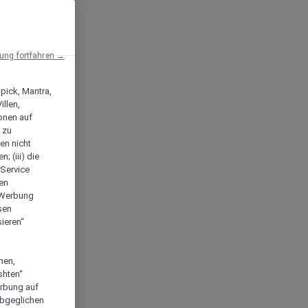
ng fortfahren →
npick, Mantra,
llen,
onen auf
 zu
en nicht
; (iii) die
-Service
len
e Werbung
sen
ieren“
men,
shten“
erbung auf
abgeglichen