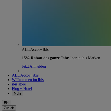
ALL Accor+ ibis
15% Rabatt das ganze Jahr
über in ibis Marken
Jetzt Anmelden
ALL Accor+ ibis
Willkommen im Ibis
ibis store
Flug + Hotel
Mehr
EN
Zurück