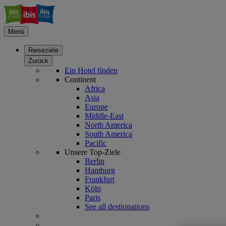
Menü
Reiseziele
Zurück
Ein Hotel finden
Continent
Africa
Asia
Europe
Middle-East
North America
South America
Pacific
Unsere Top-Ziele
Berlin
Hamburg
Frankfurt
Köln
Paris
See all destionations