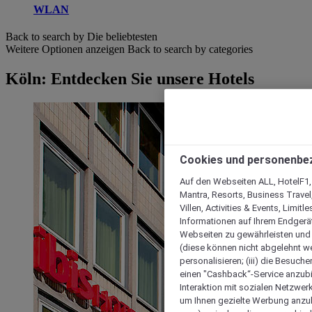
WLAN
Back to search by Die beliebtesten
Weitere Optionen anzeigen
Back to search by categories
Köln: Entdecken Sie unsere Hotels
Cookies und personenbe
Auf den Webseiten ALL, HotelF1, I
Mantra, Resorts, Business Travel
Villen, Activities & Events, Limit
Informationen auf Ihrem Endgerät
Webseiten zu gewährleisten und I
(diese können nicht abgelehnt we
personalisieren; (iii) die Besuch
einen "Cashback“-Service anzubie
Interaktion mit sozialen Netzwerke
um Ihnen gezielte Werbung anzub