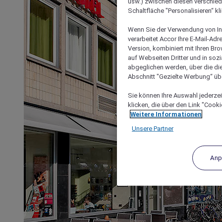
usw.) zwischen diesen verschie
Schaltfläche "Personalisieren“ kl
Wenn Sie der Verwendung von In
verarbeitet Accor Ihre E-Mail-Ad
Version, kombiniert mit Ihren B
auf Webseiten Dritter und in soz
abgeglichen werden, über die die
Abschnitt "Gezielte Werbung“ übe
Sie können Ihre Auswahl jederzei
klicken, die über den Link "Cooki
Weitere Informationen
Unsere Partner
Anp