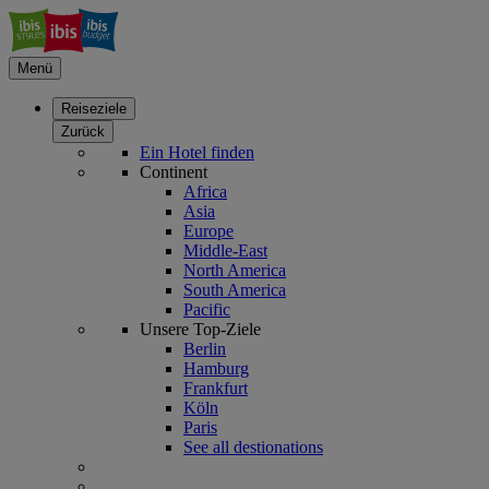
Menü
Reiseziele
Zurück
Ein Hotel finden
Continent
Africa
Asia
Europe
Middle-East
North America
South America
Pacific
Unsere Top-Ziele
Berlin
Hamburg
Frankfurt
Köln
Paris
See all destionations