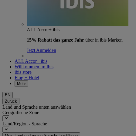
ALL Accor+ ibis
15% Rabatt das ganze Jahr
über in ibis Marken
Jetzt Anmelden
ALL Accor+ ibis
Willkommen im Ibis
ibis store
Flug + Hotel
Mehr
EN
Zurück
Land und Sprache unten auswählen
Geografische Zone
Land/Region - Sprache
Mein Land und meine Sprache bestätigen