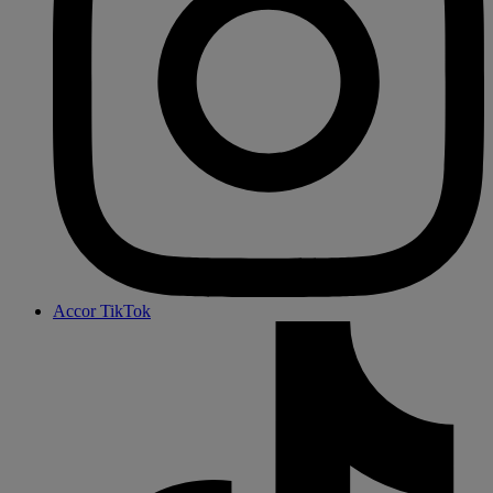
Accor TikTok