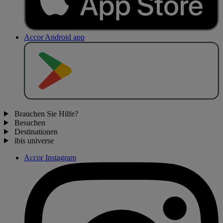
Accor Android app
J
E
T
Z
T
B
E
I
Brauchen Sie Hilfe?
Besuchen
Destinationen
ibis universe
Accor Instagram