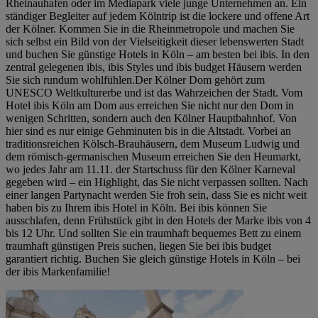
Rheinauhafen oder im Mediapark viele junge Unternehmen an. Ein
ständiger Begleiter auf jedem Kölntrip ist die lockere und offene Art
der Kölner. Kommen Sie in die Rheinmetropole und machen Sie
sich selbst ein Bild von der Vielseitigkeit dieser lebenswerten Stadt
und buchen Sie günstige Hotels in Köln – am besten bei ibis. In den
zentral gelegenen ibis, ibis Styles und ibis budget Häusern werden
Sie sich rundum wohlfühlen.Der Kölner Dom gehört zum
UNESCO Weltkulturerbe und ist das Wahrzeichen der Stadt. Vom
Hotel ibis Köln am Dom aus erreichen Sie nicht nur den Dom in
wenigen Schritten, sondern auch den Kölner Hauptbahnhof. Von
hier sind es nur einige Gehminuten bis in die Altstadt. Vorbei an
traditionsreichen Kölsch-Brauhäusern, dem Museum Ludwig und
dem römisch-germanischen Museum erreichen Sie den Heumarkt,
wo jedes Jahr am 11.11. der Startschuss für den Kölner Karneval
gegeben wird – ein Highlight, das Sie nicht verpassen sollten. Nach
einer langen Partynacht werden Sie froh sein, dass Sie es nicht weit
haben bis zu Ihrem ibis Hotel in Köln. Bei ibis können Sie
ausschlafen, denn Frühstück gibt in den Hotels der Marke ibis von 4
bis 12 Uhr. Und sollten Sie ein traumhaft bequemes Bett zu einem
traumhaft günstigen Preis suchen, liegen Sie bei ibis budget
garantiert richtig. Buchen Sie gleich günstige Hotels in Köln – bei
der ibis Markenfamilie!