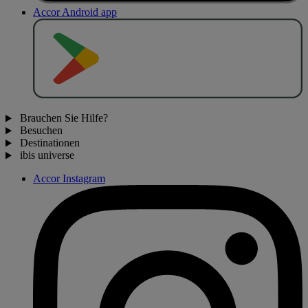
Accor Android app
J
E
T
Z
T
B
E
I
Brauchen Sie Hilfe?
Besuchen
Destinationen
ibis universe
Accor Instagram