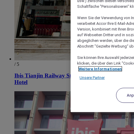
usw.) zwischen diesen verschie
Schaltfläche "Personalisieren“ kl
Wenn Sie der Verwendung von In
verarbeitet Accor Ihre E-Mail-Ad
Version, kombiniert mit Ihren B
auf Webseiten Dritter und in soz
abgeglichen werden, über die die
Abschnitt "Gezielte Werbung“ übe
Sie können Ihre Auswahl jederzei
klicken, die über den Link "Cooki
/ 5
Weitere Informationen
Ibis Tianjin Railway Station North Square
Unsere Partner
Hotel
Anp