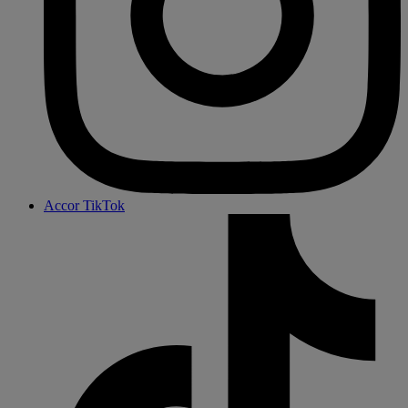
Accor TikTok