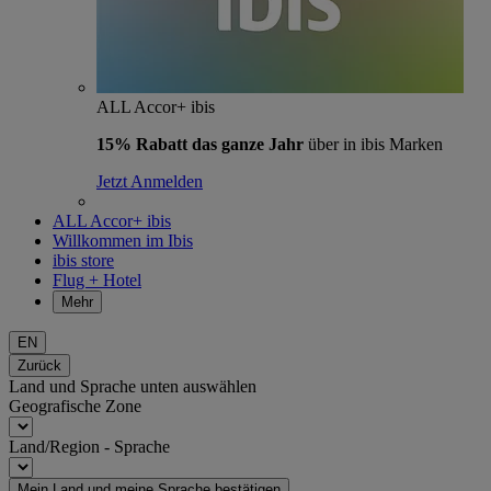
ALL Accor+ ibis
15% Rabatt das ganze Jahr
über in ibis Marken
Jetzt Anmelden
ALL Accor+ ibis
Willkommen im Ibis
ibis store
Flug + Hotel
Mehr
EN
Zurück
Land und Sprache unten auswählen
Geografische Zone
Land/Region - Sprache
Mein Land und meine Sprache bestätigen