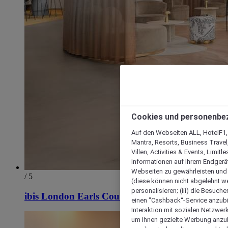
Cookies und personenbe
Auf den Webseiten ALL, HotelF1, I
Mantra, Resorts, Business Travel
Villen, Activities & Events, Limit
Informationen auf Ihrem Endgerät
Webseiten zu gewährleisten und I
/ 5
(diese können nicht abgelehnt we
personalisieren; (iii) die Besuch
ibis London Earls Court
einen "Cashback“-Service anzubie
Interaktion mit sozialen Netzwerke
um Ihnen gezielte Werbung anzub