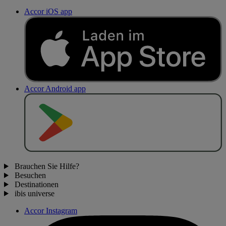
Accor iOS app
Accor Android app
J
E
T
Z
T
B
E
I
Brauchen Sie Hilfe?
Besuchen
Destinationen
ibis universe
Accor Instagram