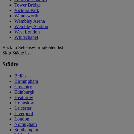
Tower Bridge
Victoria Park
Wandsworth
Wembley Arena
Wembley-Stadion
West London
Whitechapel
Back to Sehenswürdigkeiten list
Skip Städte list
Städte
Belfast
Birmingham
Coventry
Edinburgh
Heathrow
Hounslow
Leicester
Liverpool
London
Nottingham
Southampton