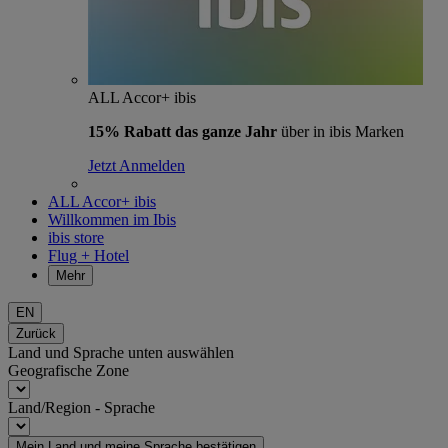
ALL Accor+ ibis
15% Rabatt das ganze Jahr
über in ibis Marken
Jetzt Anmelden
ALL Accor+ ibis
Willkommen im Ibis
ibis store
Flug + Hotel
Mehr
EN
Zurück
Land und Sprache unten auswählen
Geografische Zone
Land/Region - Sprache
Mein Land und meine Sprache bestätigen