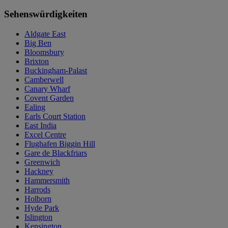
Sehenswürdigkeiten
Aldgate East
Big Ben
Bloomsbury
Brixton
Buckingham-Palast
Camberwell
Canary Wharf
Covent Garden
Ealing
Earls Court Station
East India
Excel Centre
Flughafen Biggin Hill
Gare de Blackfriars
Greenwich
Hackney
Hammersmith
Harrods
Holborn
Hyde Park
Islington
Kensington