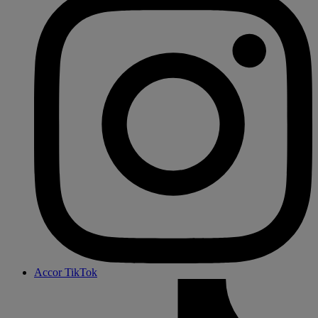
Accor TikTok