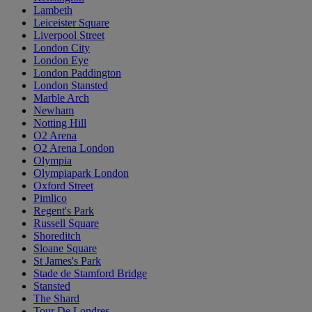
Lambeth
Leiceister Square
Liverpool Street
London City
London Eye
London Paddington
London Stansted
Marble Arch
Newham
Notting Hill
O2 Arena
O2 Arena London
Olympia
Olympiapark London
Oxford Street
Pimlico
Regent's Park
Russell Square
Shoreditch
Sloane Square
St James's Park
Stade de Stamford Bridge
Stansted
The Shard
Tour De Londres