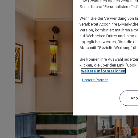
usw.) zwischen diesen verschie
Schaltfläche "Personalisieren“ kl
Wenn Sie der Verwendung von In
verarbeitet Accor Ihre E-Mail-Ad
Version, kombiniert mit Ihren B
auf Webseiten Dritter und in soz
abgeglichen werden, über die die
Abschnitt "Gezielte Werbung“ übe
Sie können Ihre Auswahl jederzei
klicken, die über den Link "Cooki
Weitere Informationen
Unsere Partner
Anp