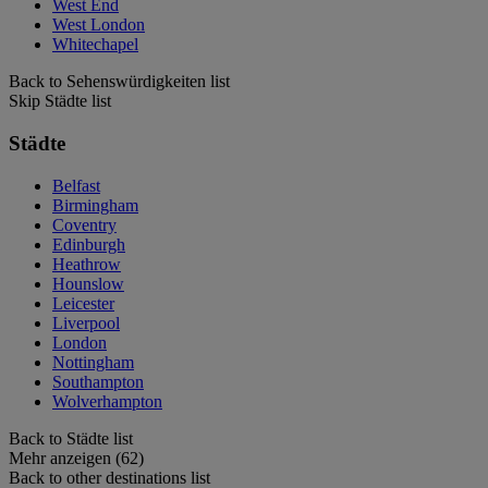
West End
West London
Whitechapel
Back to Sehenswürdigkeiten list
Skip Städte list
Städte
Belfast
Birmingham
Coventry
Edinburgh
Heathrow
Hounslow
Leicester
Liverpool
London
Nottingham
Southampton
Wolverhampton
Back to Städte list
Mehr anzeigen (62)
Back to other destinations list