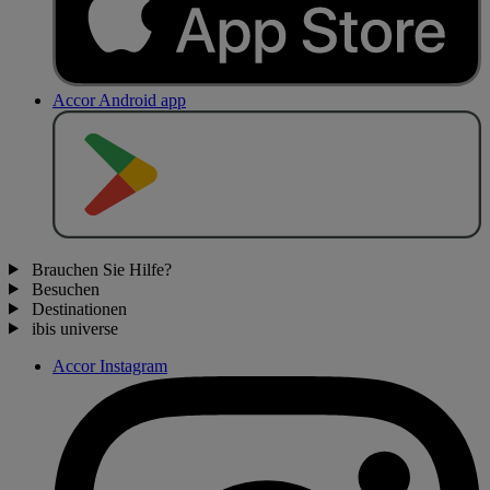
Accor Android app
J
E
T
Z
T
B
E
I
Brauchen Sie Hilfe?
Besuchen
Destinationen
ibis universe
Accor Instagram