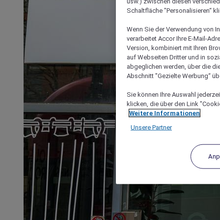
usw.) zwischen diesen verschie
Schaltfläche "Personalisieren“ kl
Wenn Sie der Verwendung von In
verarbeitet Accor Ihre E-Mail-Ad
Version, kombiniert mit Ihren B
auf Webseiten Dritter und in soz
abgeglichen werden, über die die
Abschnitt "Gezielte Werbung“ übe
Sie können Ihre Auswahl jederzei
klicken, die über den Link "Cooki
Weitere Informationen
Unsere Partner
Anp