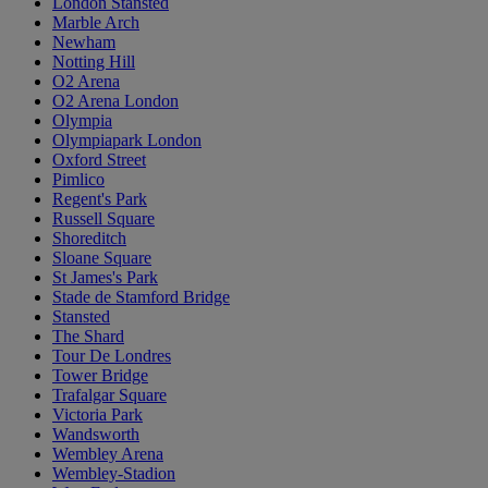
London Stansted
Marble Arch
Newham
Notting Hill
O2 Arena
O2 Arena London
Olympia
Olympiapark London
Oxford Street
Pimlico
Regent's Park
Russell Square
Shoreditch
Sloane Square
St James's Park
Stade de Stamford Bridge
Stansted
The Shard
Tour De Londres
Tower Bridge
Trafalgar Square
Victoria Park
Wandsworth
Wembley Arena
Wembley-Stadion