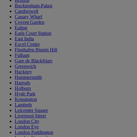
Brixton
Buckingham-Palast
Camberwell
Canary Wharf
Covent Garden
Ealing
Earls Court Station
East India
Excel Centre
Flughafen Biggin Hill
Fulham
Gare de Blackfriars
Greenwich
Hackney
Hammersmith
Harrods
Holborn
Hyde Park
Kensington
Lambeth
Leiceister Square
Liverpool Street
London City
London Eye
London Paddington