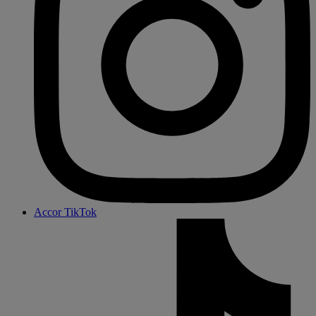
Accor TikTok