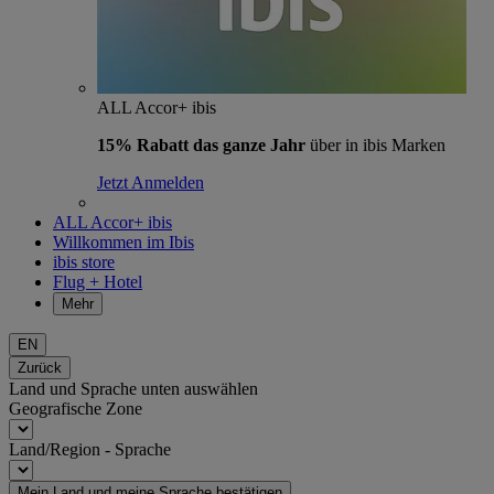
ALL Accor+ ibis
15% Rabatt das ganze Jahr
über in ibis Marken
Jetzt Anmelden
ALL Accor+ ibis
Willkommen im Ibis
ibis store
Flug + Hotel
Mehr
EN
Zurück
Land und Sprache unten auswählen
Geografische Zone
Land/Region - Sprache
Mein Land und meine Sprache bestätigen