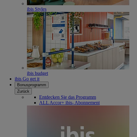
ibis Styles
ibis budget
ibis Go get it
Bonusprogramm
Zurück
Entdecken Sie das Programm
ALL Accor+ ibis- Abonnement