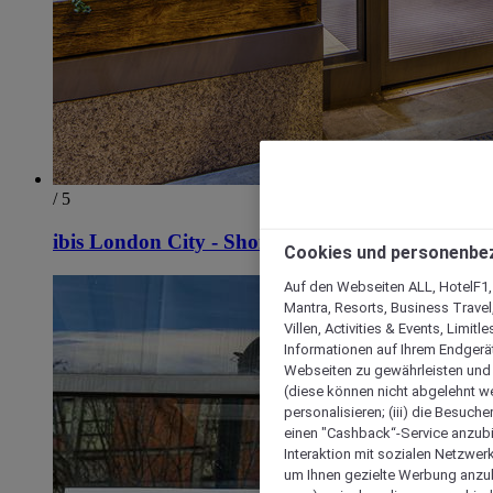
/ 5
ibis London City - Shoreditch
Cookies und personenbe
Auf den Webseiten ALL, HotelF1, I
Mantra, Resorts, Business Travel
Villen, Activities & Events, Limit
Informationen auf Ihrem Endgerät
Webseiten zu gewährleisten und I
(diese können nicht abgelehnt we
personalisieren; (iii) die Besuch
einen "Cashback“-Service anzubie
Interaktion mit sozialen Netzwerke
um Ihnen gezielte Werbung anzub