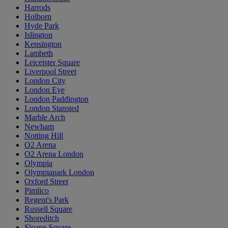
Harrods
Holborn
Hyde Park
Islington
Kensington
Lambeth
Leiceister Square
Liverpool Street
London City
London Eye
London Paddington
London Stansted
Marble Arch
Newham
Notting Hill
O2 Arena
O2 Arena London
Olympia
Olympiapark London
Oxford Street
Pimlico
Regent's Park
Russell Square
Shoreditch
Sloane Square