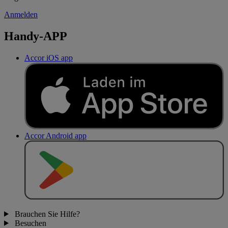
Anmelden
Handy-APP
Accor iOS app
Accor Android app
J
E
T
Z
T
B
E
I
Brauchen Sie Hilfe?
Besuchen