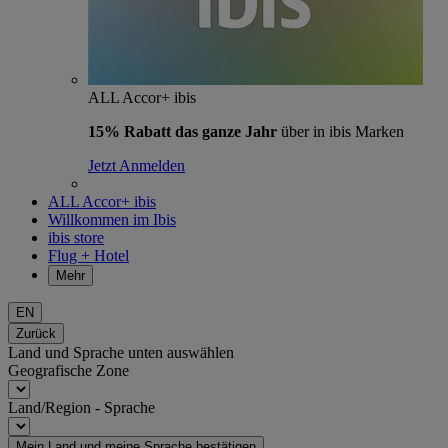
ALL Accor+ ibis
15% Rabatt das ganze Jahr
über in ibis Marken
Jetzt Anmelden
ALL Accor+ ibis
Willkommen im Ibis
ibis store
Flug + Hotel
Mehr
EN
Zurück
Land und Sprache unten auswählen
Geografische Zone
Land/Region - Sprache
Mein Land und meine Sprache bestätigen