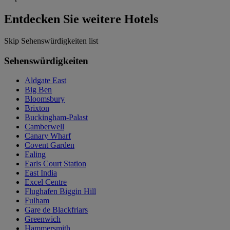
Entdecken Sie weitere Hotels
Skip Sehenswürdigkeiten list
Sehenswürdigkeiten
Aldgate East
Big Ben
Bloomsbury
Brixton
Buckingham-Palast
Camberwell
Canary Wharf
Covent Garden
Ealing
Earls Court Station
East India
Excel Centre
Flughafen Biggin Hill
Fulham
Gare de Blackfriars
Greenwich
Hammersmith