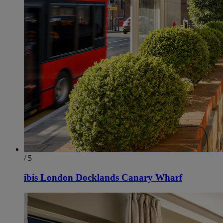
/ 5
ibis London Docklands Canary Wharf