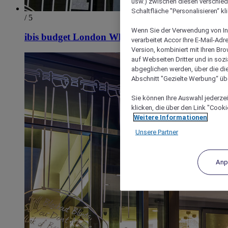
usw.) zwischen diesen verschie
Schaltfläche "Personalisieren“ kl
/ 5
Wenn Sie der Verwendung von In
ibis budget London Whitechapel - Brick Lane
verarbeitet Accor Ihre E-Mail-Ad
Version, kombiniert mit Ihren B
auf Webseiten Dritter und in soz
abgeglichen werden, über die die
Abschnitt "Gezielte Werbung“ übe
Sie können Ihre Auswahl jederzei
klicken, die über den Link "Cooki
Weitere Informationen
Unsere Partner
Anp