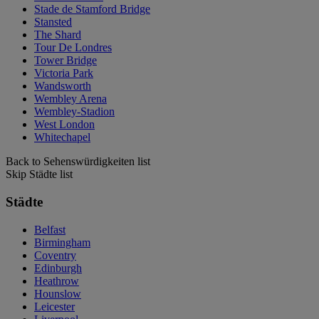
Stade de Stamford Bridge
Stansted
The Shard
Tour De Londres
Tower Bridge
Victoria Park
Wandsworth
Wembley Arena
Wembley-Stadion
West London
Whitechapel
Back to Sehenswürdigkeiten list
Skip Städte list
Städte
Belfast
Birmingham
Coventry
Edinburgh
Heathrow
Hounslow
Leicester