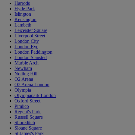
Harrods
Hyde Park
Islington
Kensington
Lambeth
Leiceister Square
Liverpool Street
London City
London Eye
London Paddington
London Stansted
Marble Arch
Newham
Notting Hill
O2 Arena
O2 Arena London
Olympia
Olympiapark London
Oxford Street
Pimlico
Regent's Park
Russell Square
Shoreditch
Sloane Square
St James's Park