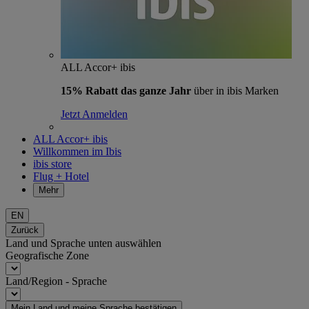
ALL Accor+ ibis
15% Rabatt das ganze Jahr
über in ibis Marken
Jetzt Anmelden
ALL Accor+ ibis
Willkommen im Ibis
ibis store
Flug + Hotel
Mehr
EN
Zurück
Land und Sprache unten auswählen
Geografische Zone
Land/Region - Sprache
Mein Land und meine Sprache bestätigen