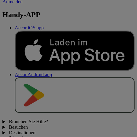
Anmelden
Handy-APP
Accor iOS app
Accor Android app
J
E
T
Z
T
B
E
I
Brauchen Sie Hilfe?
Besuchen
Destinationen