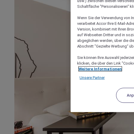
usw.) zwischen diesen verschie
Schaltfläche "Personalisieren“ kl
Wenn Sie der Verwendung von In
verarbeitet Accor Ihre E-Mail-Ad
Version, kombiniert mit Ihren B
auf Webseiten Dritter und in soz
abgeglichen werden, über die die
Abschnitt "Gezielte Werbung“ übe
Sie können Ihre Auswahl jederzei
klicken, die über den Link "Cooki
Weitere Informationen
Unsere Partner
Anp