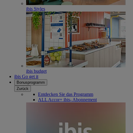
ibis Styles
ibis budget
ibis Go get it
Bonusprogramm
Zurück
Entdecken Sie das Programm
ALL Accor+ ibis- Abonnement