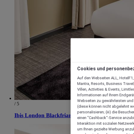
Cookies und personenbe
Auf den Webseiten ALL, HotelF1, I
Mantra, Resorts, Business Travel
Villen, Activities & Events, Limit
Informationen auf Ihrem Endgerät
Webseiten zu gewährleisten und I
/ 5
(diese können nicht abgelehnt we
personalisieren; (iii) die Besuch
Ibis London Blackfriars
einen "Cashback“-Service anzubie
Interaktion mit sozialen Netzwerke
um Ihnen gezielte Werbung anzub