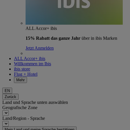
ALL Accor+ ibis
15% Rabatt das ganze Jahr
über in ibis Marken
Jetzt Anmelden
ALL Accor+ ibis
Willkommen im Ibis
ibis store
Flug + Hotel
Mehr
EN
Zurück
Land und Sprache unten auswählen
Geografische Zone
Land/Region - Sprache
Mein Land und meine Sprache bestätigen