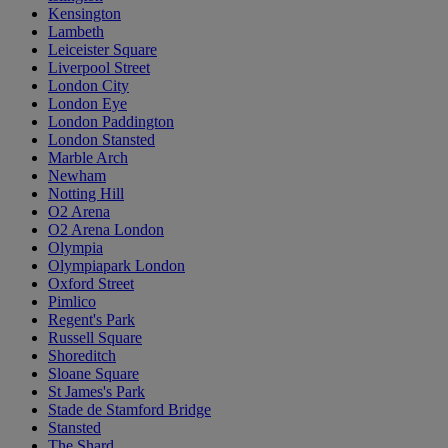
Kensington
Lambeth
Leiceister Square
Liverpool Street
London City
London Eye
London Paddington
London Stansted
Marble Arch
Newham
Notting Hill
O2 Arena
O2 Arena London
Olympia
Olympiapark London
Oxford Street
Pimlico
Regent's Park
Russell Square
Shoreditch
Sloane Square
St James's Park
Stade de Stamford Bridge
Stansted
The Shard