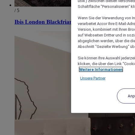
usw.) zwischen diesen verschie
Schaltfläche "Personalisieren“ kl
/ 5
Wenn Sie der Verwendung von In
Ibis London Blackfriars
verarbeitet Accor Ihre E-Mail-Ad
Version, kombiniert mit Ihren B
auf Webseiten Dritter und in soz
abgeglichen werden, über die die
Abschnitt "Gezielte Werbung“ übe
Sie können Ihre Auswahl jederzei
klicken, die über den Link "Cooki
Weitere Informationen
Unsere Partner
Anp