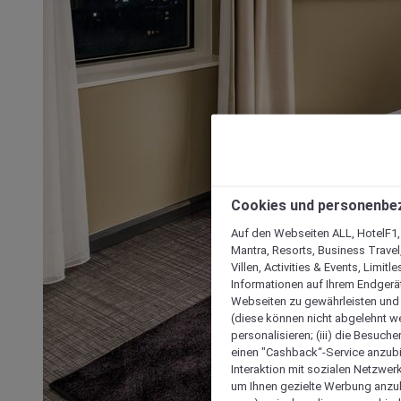
Cookies und personenbe
Auf den Webseiten ALL, HotelF1, I
Mantra, Resorts, Business Travel
Villen, Activities & Events, Limit
Informationen auf Ihrem Endgerät
Webseiten zu gewährleisten und I
(diese können nicht abgelehnt we
personalisieren; (iii) die Besuch
einen "Cashback“-Service anzubie
Interaktion mit sozialen Netzwerke
um Ihnen gezielte Werbung anzub