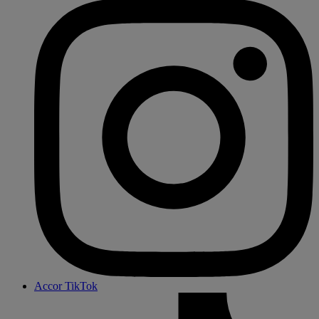
Accor TikTok