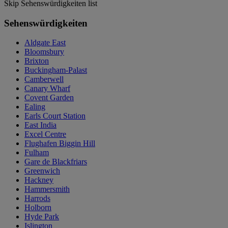
Skip Sehenswürdigkeiten list
Sehenswürdigkeiten
Aldgate East
Bloomsbury
Brixton
Buckingham-Palast
Camberwell
Canary Wharf
Covent Garden
Ealing
Earls Court Station
East India
Excel Centre
Flughafen Biggin Hill
Fulham
Gare de Blackfriars
Greenwich
Hackney
Hammersmith
Harrods
Holborn
Hyde Park
Islington