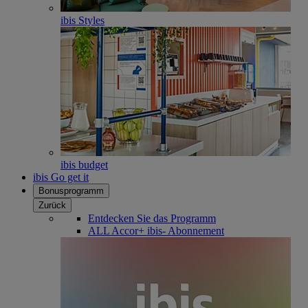
ibis Styles
ibis budget
ibis Go get it
Bonusprogramm
Zurück
Entdecken Sie das Programm
ALL Accor+ ibis- Abonnement