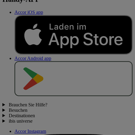
Accor iOS app
Accor Android app
J
E
T
Z
T
B
E
I
Brauchen Sie Hilfe?
Besuchen
Destinationen
ibis universe
Accor Instagram