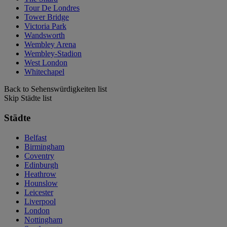
Tour De Londres
Tower Bridge
Victoria Park
Wandsworth
Wembley Arena
Wembley-Stadion
West London
Whitechapel
Back to Sehenswürdigkeiten list
Skip Städte list
Städte
Belfast
Birmingham
Coventry
Edinburgh
Heathrow
Hounslow
Leicester
Liverpool
London
Nottingham