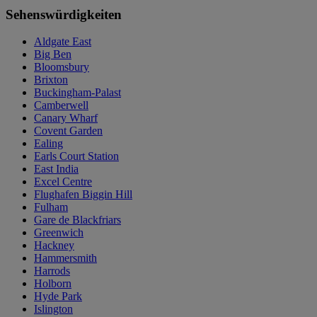
Sehenswürdigkeiten
Aldgate East
Big Ben
Bloomsbury
Brixton
Buckingham-Palast
Camberwell
Canary Wharf
Covent Garden
Ealing
Earls Court Station
East India
Excel Centre
Flughafen Biggin Hill
Fulham
Gare de Blackfriars
Greenwich
Hackney
Hammersmith
Harrods
Holborn
Hyde Park
Islington