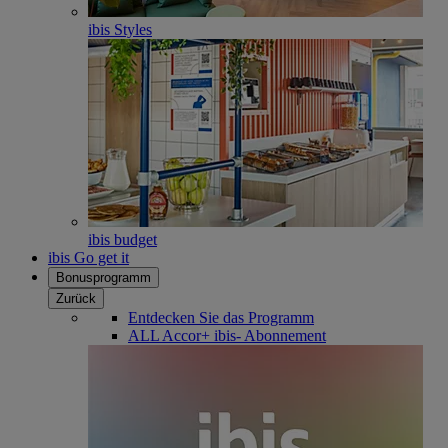
ibis Styles
ibis budget
ibis Go get it
Bonusprogramm
Zurück
Entdecken Sie das Programm
ALL Accor+ ibis- Abonnement