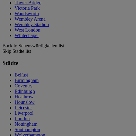
Tower Bridge
Victoria Park
Wandsworth
Wembley Arena
Wembley-Stadion
West London
Whitechapel
Back to Sehenswürdigkeiten list
Skip Städte list
Städte
Belfast
Birmingham
Coventry
Edinburgh
Heathrow
Hounslow
Leicester
Liverpool
London
Nottingham
Southampton
Wolverhampton