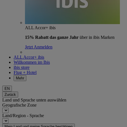
ALL Accor+ ibis
15% Rabatt das ganze Jahr
über in ibis Marken
Jetzt Anmelden
ALL Accor+ ibis
Willkommen im Ibis
ibis store
Flug + Hotel
Mehr
EN
Zurück
Land und Sprache unten auswählen
Geografische Zone
Land/Region - Sprache
Mein Land und meine Sprache bestätigen