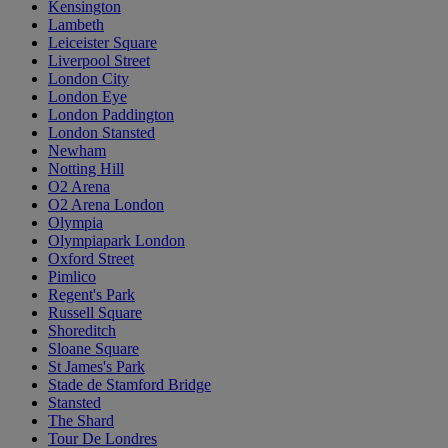
Kensington
Lambeth
Leiceister Square
Liverpool Street
London City
London Eye
London Paddington
London Stansted
Newham
Notting Hill
O2 Arena
O2 Arena London
Olympia
Olympiapark London
Oxford Street
Pimlico
Regent's Park
Russell Square
Shoreditch
Sloane Square
St James's Park
Stade de Stamford Bridge
Stansted
The Shard
Tour De Londres