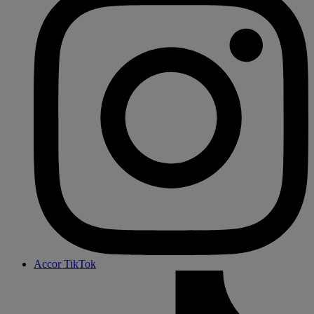
Accor TikTok