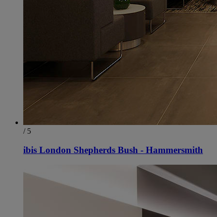
/ 5
ibis London Shepherds Bush - Hammersmith