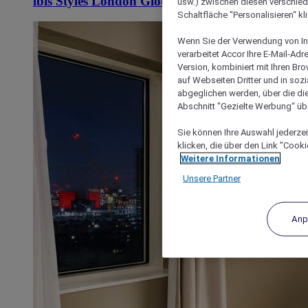
ibis Styles London Gloucester Road
usw.) zwischen diesen verschie
Schaltfläche "Personalisieren“ kl
Wenn Sie der Verwendung von In
verarbeitet Accor Ihre E-Mail-Ad
Version, kombiniert mit Ihren B
auf Webseiten Dritter und in soz
abgeglichen werden, über die die
Abschnitt "Gezielte Werbung“ übe
Sie können Ihre Auswahl jederzei
klicken, die über den Link "Cooki
Weitere Informationen
Unsere Partner
Anp