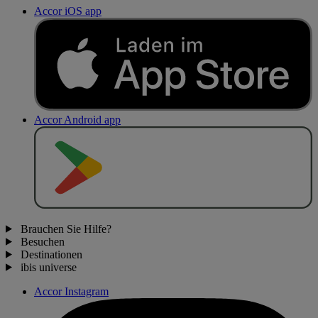
Accor iOS app
Accor Android app
J
E
T
Z
T
B
E
I
Brauchen Sie Hilfe?
Besuchen
Destinationen
ibis universe
Accor Instagram