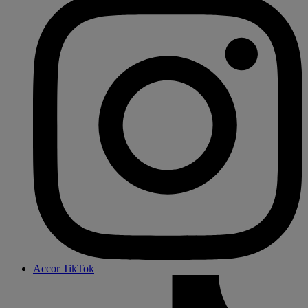
Accor TikTok