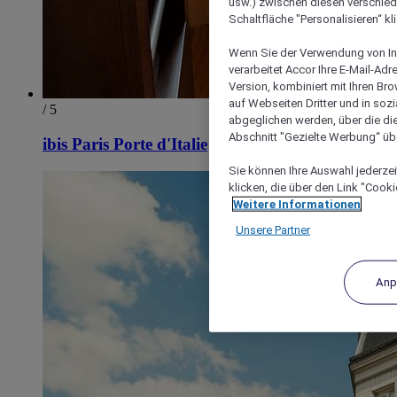
usw.) zwischen diesen verschie
Schaltfläche "Personalisieren“ kl
Wenn Sie der Verwendung von In
verarbeitet Accor Ihre E-Mail-Ad
Version, kombiniert mit Ihren B
auf Webseiten Dritter und in soz
/ 5
abgeglichen werden, über die die
Abschnitt "Gezielte Werbung“ übe
ibis Paris Porte d'Italie
Sie können Ihre Auswahl jederzei
klicken, die über den Link "Cooki
Weitere Informationen
Unsere Partner
Anp