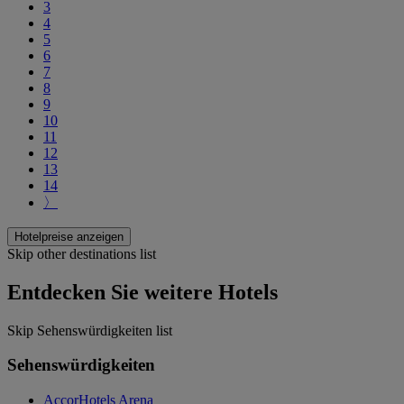
3
4
5
6
7
8
9
10
11
12
13
14
〉
Hotelpreise anzeigen
Skip other destinations list
Entdecken Sie weitere Hotels
Skip Sehenswürdigkeiten list
Sehenswürdigkeiten
AccorHotels Arena