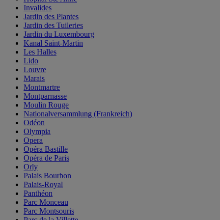
Invalides
Jardin des Plantes
Jardin des Tuileries
Jardin du Luxembourg
Kanal Saint-Martin
Les Halles
Lido
Louvre
Marais
Montmartre
Montparnasse
Moulin Rouge
Nationalversammlung (Frankreich)
Odéon
Olympia
Opera
Opéra Bastille
Opéra de Paris
Orly
Palais Bourbon
Palais-Royal
Panthéon
Parc Monceau
Parc Montsouris
Parc de la Villette