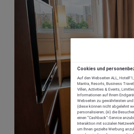
Cookies und personenbe
Auf den Webseiten ALL, HotelF1, I
Mantra, Resorts, Business Travel
Villen, Activities & Events, Limit
Informationen auf Ihrem Endgerät
Webseiten zu gewährleisten und I
(diese können nicht abgelehnt we
personalisieren; (iii) die Besuch
einen "Cashback“-Service anzubie
Interaktion mit sozialen Netzwerke
um Ihnen gezielte Werbung anzub