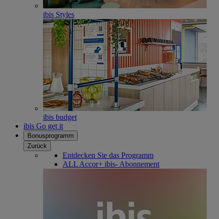
ibis Styles
ibis budget
ibis Go get it
Bonusprogramm
Zurück
Entdecken Sie das Programm
ALL Accor+ ibis- Abonnement