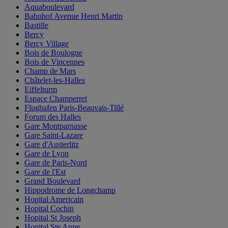
Aquaboulevard
Bahnhof Avenue Henri Martin
Bastille
Bercy
Bercy Village
Bois de Boulogne
Bois de Vincennes
Champ de Mars
Châtelet-les-Halles
Eiffelturm
Espace Champerret
Flughafen Paris-Beauvais-Tillé
Forum des Halles
Gare Montparnasse
Gare Saint-Lazare
Gare d'Austerlitz
Gare de Lyon
Gare de Paris-Nord
Gare de l'Est
Grand Boulevard
Hippodrome de Longchamp
Hopital Americain
Hopital Cochin
Hopital St Joseph
Hopital Ste Anne