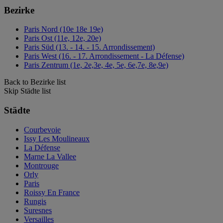
Bezirke
Paris Nord (10e 18e 19e)
Paris Ost (11e, 12e, 20e)
Paris Süd (13. - 14. - 15. Arrondissement)
Paris West (16. - 17. Arrondissement - La Défense)
Paris Zentrum (1e, 2e,3e, 4e, 5e, 6e,7e, 8e,9e)
Back to Bezirke list
Skip Städte list
Städte
Courbevoie
Issy Les Moulineaux
La Défense
Marne La Vallee
Montrouge
Orly
Paris
Roissy En France
Rungis
Suresnes
Versailles