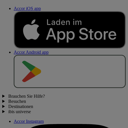
Accor iOS app
Accor Android app
J
E
T
Z
T
B
E
I
Brauchen Sie Hilfe?
Besuchen
Destinationen
ibis universe
Accor Instagram