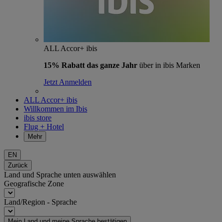
ALL Accor+ ibis
15% Rabatt das ganze Jahr
über in ibis Marken
Jetzt Anmelden
ALL Accor+ ibis
Willkommen im Ibis
ibis store
Flug + Hotel
Mehr
EN
Zurück
Land und Sprache unten auswählen
Geografische Zone
Land/Region - Sprache
Mein Land und meine Sprache bestätigen