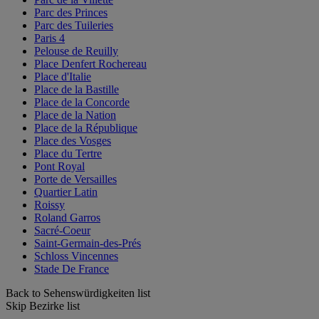
Parc des Princes
Parc des Tuileries
Paris 4
Pelouse de Reuilly
Place Denfert Rochereau
Place d'Italie
Place de la Bastille
Place de la Concorde
Place de la Nation
Place de la République
Place des Vosges
Place du Tertre
Pont Royal
Porte de Versailles
Quartier Latin
Roissy
Roland Garros
Sacré-Coeur
Saint-Germain-des-Prés
Schloss Vincennes
Stade De France
Back to Sehenswürdigkeiten list
Skip Bezirke list