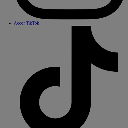
Accor TikTok