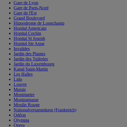
Gare de Lyon
Gare de Paris-Nord
Gare de l'Est
Grand Boulevard
Hippodrome de Longchamp
Hopital Americain
Hopital Cochin
Hopital St Joseph
Hopital Ste Anne
Invalides
Jardin des Plantes
Jardin des Tuileries
Jardin du Luxembourg
Kanal Saint-Martin
Les Halles
Lido
Louvre
Marais
Montmartre
Montparnasse
Moulin Rouge
Nationalversammlung (Frankreich)
Odéon
Olympia
Opera