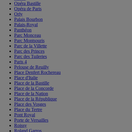
Opéra Bastille
Opéra de Paris
Orly
Palais Bourbon
Palais-Royal
Panthéon
Parc Monceau
Parc Montsouris
Parc de la Villette
Parc des Princes
Parc des Tuileries
Paris 4
Pelouse de Reuilly
Place Denfert Rochereau
Place d'Italie
Place de la Bastille
Place de la Concorde
Place de la Nation
Place de la République
Place des Vosges
Place du Tertre
Pont Royal
Porte de Versailles
Roissy
Roland Garros