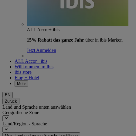
ALL Accor+ ibis
15% Rabatt das ganze Jahr
über in ibis Marken
Jetzt Anmelden
ALL Accor+ ibis
Willkommen im Ibis
ibis store
Flug + Hotel
Mehr
EN
Zurück
Land und Sprache unten auswählen
Geografische Zone
Land/Region - Sprache
Mein Land und meine Sprache bestätigen