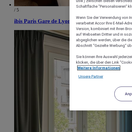
usw.) zwischen diesen verschie
Schaltfläche "Personalisieren“ kl
/ 5
Wenn Sie der Verwendung von In
ibis Paris Gare de Lyon Ledru Rollin
verarbeitet Accor Ihre E-Mail-Ad
Version, kombiniert mit Ihren B
auf Webseiten Dritter und in soz
abgeglichen werden, über die die
Abschnitt "Gezielte Werbung“ übe
Sie können Ihre Auswahl jederzei
klicken, die über den Link "Cooki
Weitere Informationen
Unsere Partner
Anp