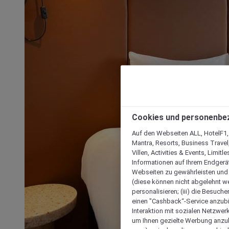
Cookies und personenbe
Auf den Webseiten ALL, HotelF1, I
Mantra, Resorts, Business Travel
Villen, Activities & Events, Limit
Informationen auf Ihrem Endgerät
Webseiten zu gewährleisten und I
(diese können nicht abgelehnt we
personalisieren; (iii) die Besuch
einen "Cashback“-Service anzubie
Interaktion mit sozialen Netzwerke
um Ihnen gezielte Werbung anzub