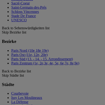
Sacré-Coeur
Saint-Germain-des-Prés
Schloss Vincennes
Stade De France
UNESCO
Back to Sehenswürdigkeiten list
Skip Bezirke list
Bezirke
Paris Nord (10e 18e 19e)
Paris Ost (11e, 12e, 20e)
Paris Süd (13. - 14. - 15. Arrondissement)
Paris Zentrum (1e, 2e,3e, 4e, 5e, 6e,7e, 8e,9e)
Back to Bezirke list
Skip Städte list
Städte
Courbevoie
Issy Les Moulineaux
La Défense