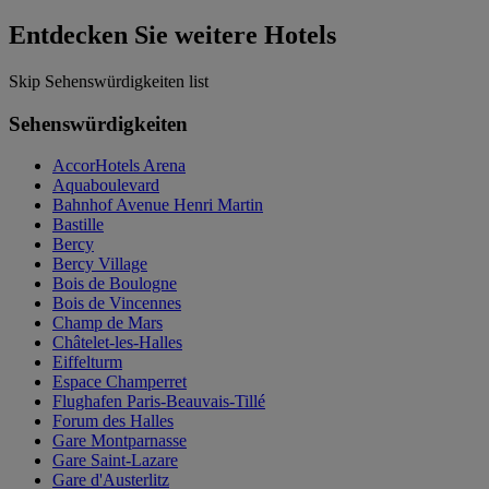
Entdecken Sie weitere Hotels
Skip Sehenswürdigkeiten list
Sehenswürdigkeiten
AccorHotels Arena
Aquaboulevard
Bahnhof Avenue Henri Martin
Bastille
Bercy
Bercy Village
Bois de Boulogne
Bois de Vincennes
Champ de Mars
Châtelet-les-Halles
Eiffelturm
Espace Champerret
Flughafen Paris-Beauvais-Tillé
Forum des Halles
Gare Montparnasse
Gare Saint-Lazare
Gare d'Austerlitz