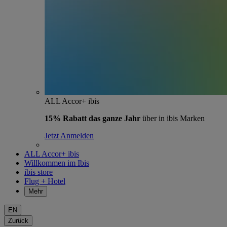
ALL Accor+ ibis
15% Rabatt das ganze Jahr
über in ibis Marken
Jetzt Anmelden
ALL Accor+ ibis
Willkommen im Ibis
ibis store
Flug + Hotel
Mehr
EN
Zurück