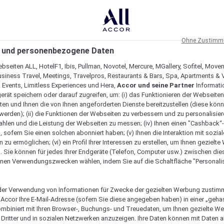
Ohne Zustimmu
 und personenbezogene Daten
bseiten ALL, HotelF1, Ibis, Pullman, Novotel, Mercure, MGallery, Sofitel, Move
usiness Travel, Meetings, Travelpros, Restaurants & Bars, Spa, Apartments & Vi
& Events, Limitless Experiences und Hera,
Accor und seine Partner
Informati
erät speichern oder darauf zugreifen, um: (i) das Funktionieren der Webseiten
ten und Ihnen die von Ihnen angeforderten Dienste bereitzustellen (diese könn
erden); (ii) die Funktionen der Webseiten zu verbessern und zu personalisieren
hlen und die Leistung der Webseiten zu messen; (iv) Ihnen einen "Cashback“
 sofern Sie einen solchen abonniert haben; (v) Ihnen die Interaktion mit sozia
zu ermöglichen; (vi) ein Profil Ihrer Interessen zu erstellen, um Ihnen gezielt
. Sie können für jedes Ihrer Endgeräte (Telefon, Computer usw.) zwischen die
nen Verwendungszwecken wählen, indem Sie auf die Schaltfläche "Personalis
er Verwendung von Informationen für Zwecke der gezielten Werbung zustim
t Accor Ihre E-Mail-Adresse (sofern Sie diese angegeben haben) in einer „geha
ombiniert mit Ihren Browser-, Buchungs- und Treuedaten, um Ihnen gezielte W
Dritter und in sozialen Netzwerken anzuzeigen. Ihre Daten können mit Daten 