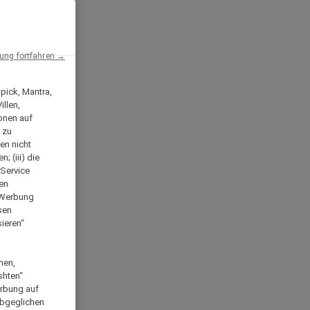
ng fortfahren →
npick, Mantra,
llen,
onen auf
 zu
en nicht
; (iii) die
-Service
len
e Werbung
sen
ieren“
men,
shten“
erbung auf
abgeglichen