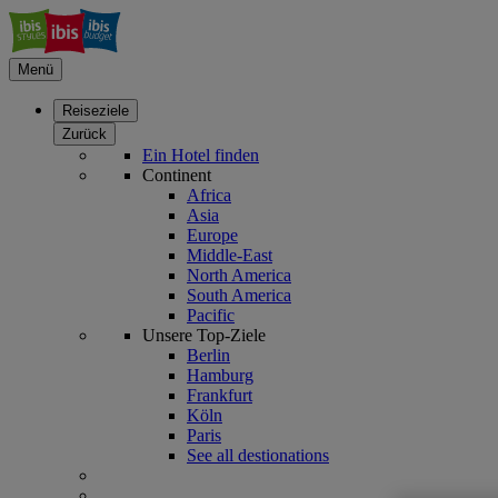
Menü
Reiseziele
Zurück
Ein Hotel finden
Continent
Africa
Asia
Europe
Middle-East
North America
South America
Pacific
Unsere Top-Ziele
Berlin
Hamburg
Frankfurt
Köln
Paris
See all destionations