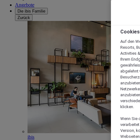
Angebote
Die ibis Familie
Zurück
Cookies
Auf den We
Resorts, B
Activities 
Ihrem Endg
gewährleis
abgelehnt w
Besucherza
anzubieten,
Netzwerken 
anzubieten
verschiede
klicken.
Wenn Sie d
verarbeite
Version, k
Webseiten 
ibis