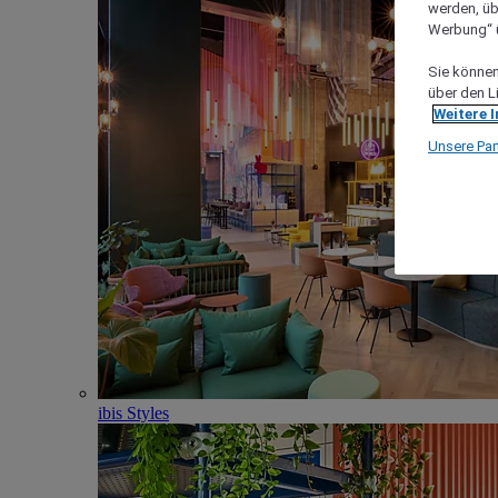
werden, üb
Werbung“ ü
Sie können 
über den L
Weitere 
Unsere Par
ibis Styles