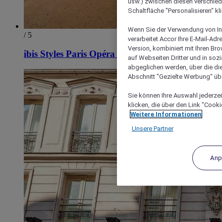
usw.) zwischen diesen verschie
Schaltfläche "Personalisieren“ kl
Wenn Sie der Verwendung von In
/ 5
verarbeitet Accor Ihre E-Mail-Ad
Version, kombiniert mit Ihren B
ibis Styles Paris Opéra Lafayette
auf Webseiten Dritter und in soz
abgeglichen werden, über die die
Abschnitt "Gezielte Werbung“ übe
Sie können Ihre Auswahl jederzei
klicken, die über den Link "Cooki
Weitere Informationen
Unsere Partner
Anp