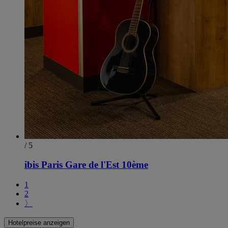
/ 5
ibis Paris Gare de l'Est 10ème
1
2
〉
Hotelpreise anzeigen