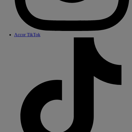
Accor TikTok