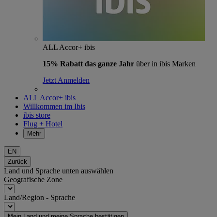
ALL Accor+ ibis
15% Rabatt das ganze Jahr
über in ibis Marken
Jetzt Anmelden
ALL Accor+ ibis
Willkommen im Ibis
ibis store
Flug + Hotel
Mehr
EN
Zurück
Land und Sprache unten auswählen
Geografische Zone
Land/Region - Sprache
Mein Land und meine Sprache bestätigen