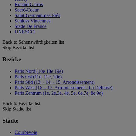
Roland Garros
Sacré-Coeur
Saint-Germain-des-Prés
Schloss Vincennes
Stade De France
UNESCO
Back to Sehenswürdigkeiten list
Skip Bezirke list
Bezirke
Paris Nord (10e 18e 19e)
Paris Ost (11e, 12e, 20e)
Paris Süd (13. - 14. - 15. Arrondissement)
Paris West (16. - 17. Arrondissement - La Défense)
Paris Zentrum (1e, 2e,3e, 4e, 5e, 6e,7e, 8e,9e)
Back to Bezirke list
Skip Städte list
Städte
Courbevoie