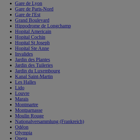
Gare de Lyon
Gare de Paris-Nord
Gare de l'Est
Grand Boulevard
Hippodrome de Longchamp
Hopital Americain
Hopital Cochin
Hopital St Joseph
Hopital Ste Anne
Invalides
Jardin des Plantes
Jardin des Tuileries
Jardin du Luxembourg
Kanal Saint-Martin
Les Halles
Lido
Louvre
Marais
Montmartre
Montparnasse
Moulin Rouge
Nationalversammlung (Frankreich)
Odéon
Olympia
Opera