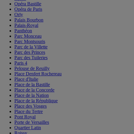
Opéra Bastille
Opéra de Paris
Orly
Palais Bourbon
Palais-Royal
Panthéon
Parc Monceau
Parc Montsouris
Parc de la Villette
Parc des Princes
Parc des Tuileries
Paris 4
Pelouse de Reuilly
Place Denfert Rochereau
Place d'Italie
Place de la Bastille
Place de la Concorde
Place de la Nation
Place de la République
Place des Vosges
Place du Tertre
Pont Royal
Porte de Versailles
Quartier Latin
Roissy