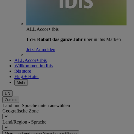
ALL Accor+ ibis
15% Rabatt das ganze Jahr
über in ibis Marken
Jetzt Anmelden
ALL Accor+ ibis
Willkommen im Ibis
ibis store
Flug + Hotel
Mehr
EN
Zurück
Land und Sprache unten auswählen
Geografische Zone
Land/Region - Sprache
Mein Land und meine Sprache bestätigen