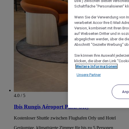
usw.) zwischen diesen verschie
Schaltfläche "Personalisieren“ kl
Wenn Sie der Verwendung von In
verarbeitet Accor Ihre E-Mail-Ad
Version, kombiniert mit Ihren B
auf Webseiten Dritter und in soz
abgeglichen werden, über die die
Abschnitt "Gezielte Werbung“ übe
Sie können Ihre Auswahl jederzei
klicken, die über den Link "Cooki
Weitere Informationen
Unsere Partner
Anp
4.0 / 5
Ibis Rungis Aéroport Paris Orly
Kostenloser Shuttle zwischen Flughafen Orly und Hotel
Geräumige, klimatisierte Zimmer für bis zu 5 Personen