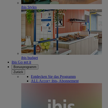
ibis Styles
ibis budget
ibis Go get it
Bonusprogramm
Zurück
Entdecken Sie das Programm
ALL Accor+ ibis- Abonnement