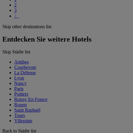
2
3
〉
Skip other destinations list
Entdecken Sie weitere Hotels
Skip Städte list
Antibes
Courbevoie
La Défense
Lyon
Nancy
Paris
Poitiers
Roissy En France
Rouen
Saint Raphaël
Tours
Villepinte
Back to Städte list