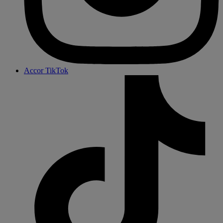
Accor TikTok