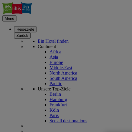
Menü
Reiseziele
Zurück
Ein Hotel finden
Continent
Africa
Asia
Europe
Middle-East
North America
South America
Pacific
Unsere Top-Ziele
Berlin
Hamburg
Frankfurt
Köln
Paris
See all destionations