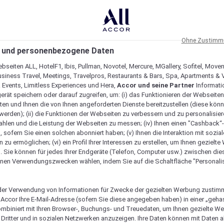
Ohne Zustimmu
 und personenbezogene Daten
bseiten ALL, HotelF1, Ibis, Pullman, Novotel, Mercure, MGallery, Sofitel, Move
usiness Travel, Meetings, Travelpros, Restaurants & Bars, Spa, Apartments & Vi
& Events, Limitless Experiences und Hera,
Accor und seine Partner
Informati
erät speichern oder darauf zugreifen, um: (i) das Funktionieren der Webseiten
ten und Ihnen die von Ihnen angeforderten Dienste bereitzustellen (diese könn
erden); (ii) die Funktionen der Webseiten zu verbessern und zu personalisieren
hlen und die Leistung der Webseiten zu messen; (iv) Ihnen einen "Cashback“
 sofern Sie einen solchen abonniert haben; (v) Ihnen die Interaktion mit sozia
zu ermöglichen; (vi) ein Profil Ihrer Interessen zu erstellen, um Ihnen gezielt
. Sie können für jedes Ihrer Endgeräte (Telefon, Computer usw.) zwischen die
nen Verwendungszwecken wählen, indem Sie auf die Schaltfläche "Personalis
er Verwendung von Informationen für Zwecke der gezielten Werbung zustim
t Accor Ihre E-Mail-Adresse (sofern Sie diese angegeben haben) in einer „geha
ombiniert mit Ihren Browser-, Buchungs- und Treuedaten, um Ihnen gezielte W
Dritter und in sozialen Netzwerken anzuzeigen. Ihre Daten können mit Daten 