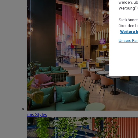
werden, üb
Werbung“ ü
Sie können 
über den L
Weitere 
Unsere Par
ibis Styles