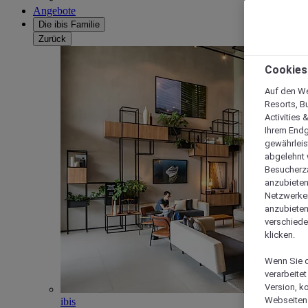
Angebote
Die ibis Familie
Zurück
Cookies
Auf den We
Resorts, B
Activities 
Ihrem Endg
gewährleis
abgelehnt w
Besucherza
anzubieten,
Netzwerken 
anzubieten
verschiede
klicken.
Wenn Sie d
verarbeite
Version, k
Webseiten 
ibis