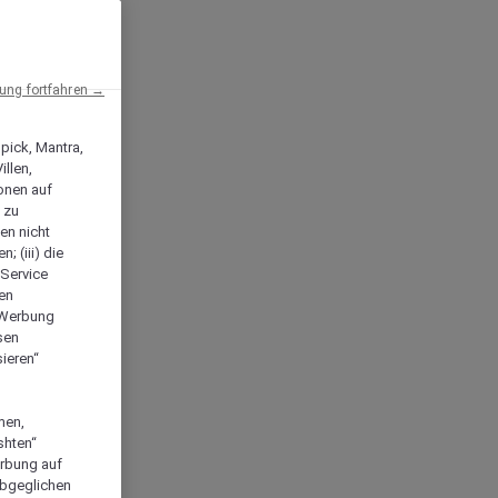
ng fortfahren →
npick, Mantra,
llen,
onen auf
 zu
en nicht
; (iii) die
-Service
len
e Werbung
sen
ieren“
men,
shten“
erbung auf
abgeglichen