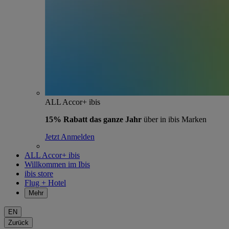
ALL Accor+ ibis
15% Rabatt das ganze Jahr
über in ibis Marken
Jetzt Anmelden
ALL Accor+ ibis
Willkommen im Ibis
ibis store
Flug + Hotel
Mehr
EN
Zurück