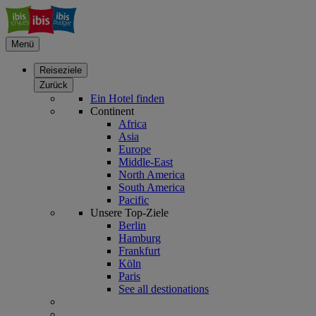
Menü
Reiseziele
Zurück
Ein Hotel finden
Continent
Africa
Asia
Europe
Middle-East
North America
South America
Pacific
Unsere Top-Ziele
Berlin
Hamburg
Frankfurt
Köln
Paris
See all destionations