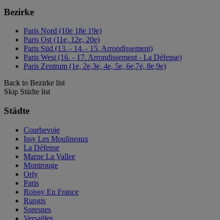
Bezirke
Paris Nord (10e 18e 19e)
Paris Ost (11e, 12e, 20e)
Paris Süd (13. - 14. - 15. Arrondissement)
Paris West (16. - 17. Arrondissement - La Défense)
Paris Zentrum (1e, 2e,3e, 4e, 5e, 6e,7e, 8e,9e)
Back to Bezirke list
Skip Städte list
Städte
Courbevoie
Issy Les Moulineaux
La Défense
Marne La Vallee
Montrouge
Orly
Paris
Roissy En France
Rungis
Suresnes
Versailles