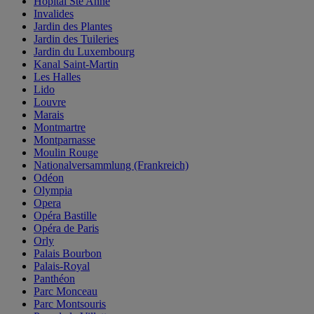
Hopital Ste Anne
Invalides
Jardin des Plantes
Jardin des Tuileries
Jardin du Luxembourg
Kanal Saint-Martin
Les Halles
Lido
Louvre
Marais
Montmartre
Montparnasse
Moulin Rouge
Nationalversammlung (Frankreich)
Odéon
Olympia
Opera
Opéra Bastille
Opéra de Paris
Orly
Palais Bourbon
Palais-Royal
Panthéon
Parc Monceau
Parc Montsouris