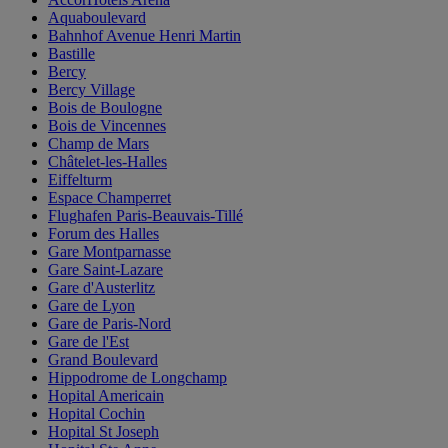
Aquaboulevard
Bahnhof Avenue Henri Martin
Bastille
Bercy
Bercy Village
Bois de Boulogne
Bois de Vincennes
Champ de Mars
Châtelet-les-Halles
Eiffelturm
Espace Champerret
Flughafen Paris-Beauvais-Tillé
Forum des Halles
Gare Montparnasse
Gare Saint-Lazare
Gare d'Austerlitz
Gare de Lyon
Gare de Paris-Nord
Gare de l'Est
Grand Boulevard
Hippodrome de Longchamp
Hopital Americain
Hopital Cochin
Hopital St Joseph