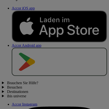
Accor iOS app
Accor Android app
J
E
T
Z
T
B
E
I
Brauchen Sie Hilfe?
Besuchen
Destinationen
ibis universe
Accor Instagram