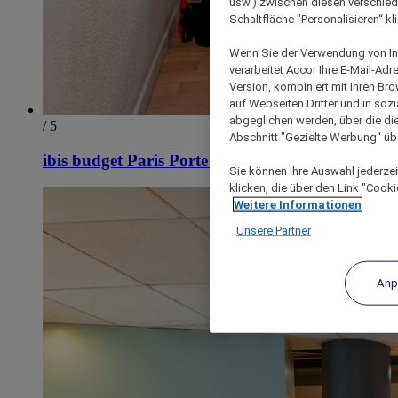
usw.) zwischen diesen verschie
Schaltfläche "Personalisieren“ kl
Wenn Sie der Verwendung von In
verarbeitet Accor Ihre E-Mail-Ad
Version, kombiniert mit Ihren B
auf Webseiten Dritter und in soz
abgeglichen werden, über die die
/ 5
Abschnitt "Gezielte Werbung“ übe
ibis budget Paris Porte de Vanves
Sie können Ihre Auswahl jederzei
klicken, die über den Link "Cooki
Weitere Informationen
Unsere Partner
Anp