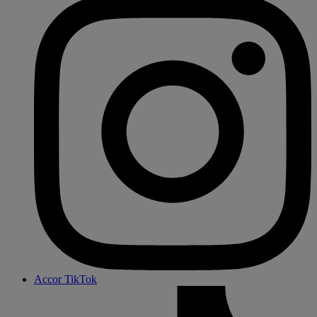
Accor TikTok