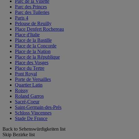
Parc de la Villette
Parc des Princes
Parc des Tuileries
Paris 4
Pelouse de Reuilly
Place Denfert Rochereau
Place d'Italie
Place de la Bastille
Place de la Concorde
Place de la Nation
Place de la République
Place des Vosges
Place du Tertre
Pont Royal
Porte de Versailles
Quartier Latin
Roissy
Roland Garros
Sacré-Coeur
Saint-Germain-des-Prés
Schloss Vincennes
Stade De France
Back to Sehenswürdigkeiten list
Skip Bezirke list