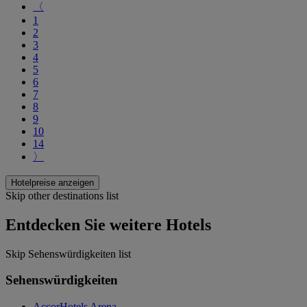
〈
1
2
3
4
5
6
7
8
9
10
14
〉
Hotelpreise anzeigen
Skip other destinations list
Entdecken Sie weitere Hotels
Skip Sehenswürdigkeiten list
Sehenswürdigkeiten
AccorHotels Arena