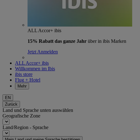
ALL Accor+ ibis
15% Rabatt das ganze Jahr
über in ibis Marken
Jetzt Anmelden
ALL Accor+ ibis
Willkommen im Ibis
ibis store
Flug + Hotel
Mehr
EN
Zurück
Land und Sprache unten auswählen
Geografische Zone
Land/Region - Sprache
Mein Land und meine Sprache bestätigen