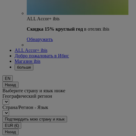
ALL Accor+ ibis
Скидка 15% круглый год
в отелях ibis
Обнаружить
ALL Accor+ ibis
Добро пожаловать в Ибис
Магазин ibis
больше
EN
Назад
Выберите страну и язык ниже
Географический регион
Страна/Регион - Язык
Подтвердить мою страну и язык
EUR
(€)
Назад