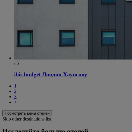
/ 5
ibis budget Лондон Хаунслоу
1
2
3
〉
Посмотреть цены отелей
Skip other destinations list
Исследуйте больше отелей