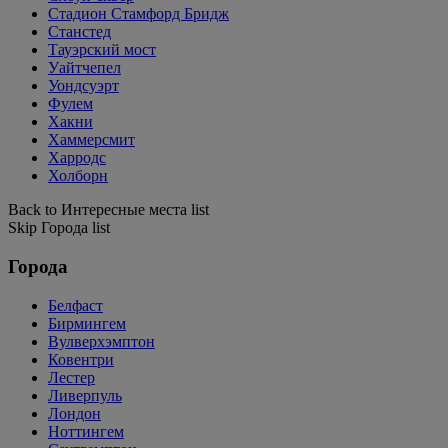
Стадион Стамфорд Бридж
Станстед
Тауэрский мост
Уайтчепел
Уондсуэрт
Фулем
Хакни
Хаммерсмит
Харродс
Холборн
Back to Интересные места list
Skip Города list
Города
Белфаст
Бирмингем
Вулверхэмптон
Ковентри
Лестер
Ливерпуль
Лондон
Ноттингем