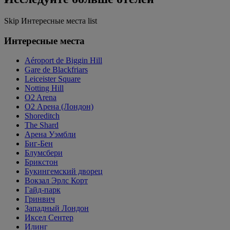
Skip Интересные места list
Интересные места
Aéroport de Biggin Hill
Gare de Blackfriars
Leiceister Square
Notting Hill
O2 Arena
O2 Арена (Лондон)
Shoreditch
The Shard
Арена Уэмбли
Биг-Бен
Блумсбери
Брикстон
Букингемский дворец
Вокзал Эрлс Корт
Гайд-парк
Гринвич
Западный Лондон
Иксел Сентер
Илинг