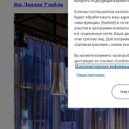
выбрать подходящие варианты
ibis Лондон Уэмбли
Если вы соглашаетесь на исп
будет обрабатывать ваш адрес
«хеш-функции» (hashed) в соч
участии в программе лояльнос
и в социальных сетях. Ваши 
этих третьих лиц. Для получ
«Целевая реклама», нажав кно
Вы можете изменить свой выбо
доступную по ссылке «Cookie»
Дополнительная информа
Наши партнеры
Нас