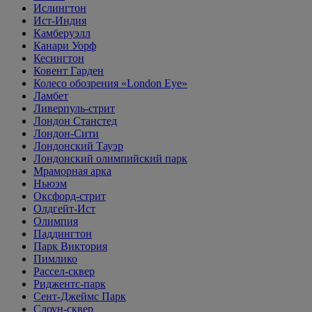
Ислингтон
Ист-Индия
Камберуэлл
Канари Уорф
Кесингтон
Ковент Гарден
Колесо обозрения «London Eye»
Ламбет
Ливерпуль-стрит
Лондон Станстед
Лондон-Сити
Лондонский Тауэр
Лондонский олимпийский парк
Мраморная арка
Ньюэм
Оксфорд-стрит
Олдгейт-Ист
Олимпия
Паддингтон
Парк Виктория
Пимлико
Рассел-сквер
Риджентс-парк
Сент-Джеймс Парк
Слоун-сквер