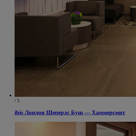
/ 5
ibis Лондон Шепердс Буш — Хаммерсмит