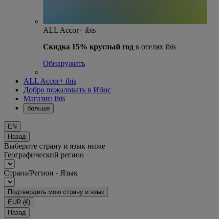
ALL Accor+ ibis
Скидка 15% круглый год
в отелях ibis
Обнаружить
ALL Accor+ ibis
Добро пожаловать в Ибис
Магазин ibis
больше
EN
Назад
Выберите страну и язык ниже
Географический регион
Страна/Регион - Язык
Подтвердить мою страну и язык
EUR
(€)
Назад