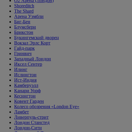
O2 Арена (Лондон)
Shoreditch
The Shard
Арена Уэмбли
Биг-Бен
Блумсбери
Брикстон
Букингемский дворец
Вокзал Эрлс Корт
Гайд-парк
Гринвич
Западный Лондон
Иксел Сентер
Илинг
Ислингтон
Ист-Индия
Камберуэлл
Канари Уорф
Кесингтон
Ковент Гарден
Колесо обозрения «London Eye»
Ламбет
Ливерпуль-стрит
Лондон Станстед
Лондон-Сити