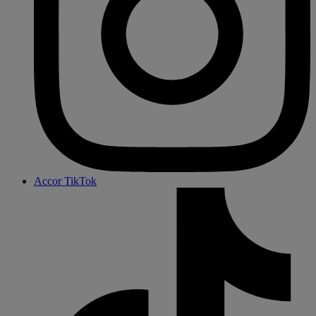
Accor TikTok