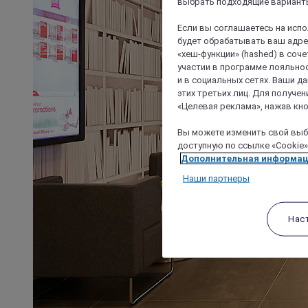
выбрать подходящие варианты
Если вы соглашаетесь на исп
будет обрабатывать ваш адрес
«хеш-функции» (hashed) в соч
участии в программе лояльнос
и в социальных сетях. Ваши 
этих третьих лиц. Для получ
«Целевая реклама», нажав кно
Вы можете изменить свой выбо
доступную по ссылке «Cookie»
Дополнительная информа
Наши партнеры
Нас