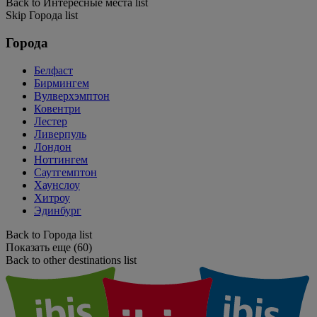
Back to Интересные места list
Skip Города list
Города
Белфаст
Бирмингем
Вулверхэмптон
Ковентри
Лестер
Ливерпуль
Лондон
Ноттингем
Саутгемптон
Хаунслоу
Хитроу
Эдинбург
Back to Города list
Показать еще (60)
Back to other destinations list