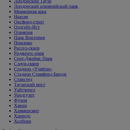
Лондонский Тауэр
Лондонский олимпийский парк
Мраморная арка
Ньюэм
Оксфорд-стрит
Олдгейт-Ист
Олимпия
Парк Виктория
Пимлико
Рассел-сквер
Риджентс-парк
Сент-Джеймс Парк
Слоун-сквер
Стадион «Уэмбли»
Стадион Стамфорд Бридж
Станстед
Тауэрский мост
Уайтчепел
Уондсуэрт
Фулем
Хакни
Хаммерсмит
Харродс
Холборн