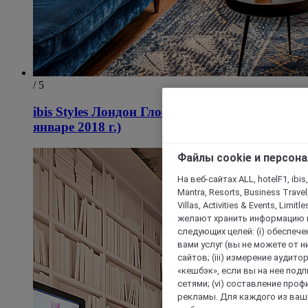
/ 5
ibis Styles Лондон Глостер-Роуд (открытие в
январе 2018 г.)
Файлы cookie и персон
На веб-сайтах ALL, hotelF1, ibis,
Mantra, Resorts, Business Travel
Villas, Activities & Events, Limit
желают хранить информацию н
следующих целей: (i) обеспе
вами услуг (вы не можете от н
сайтов; (iii) измерение аудит
«кешбэк», если вы на нее под
сетями; (vi) составление про
рекламы. Для каждого из ваши