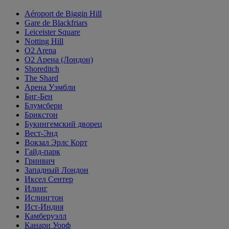
Aéroport de Biggin Hill
Gare de Blackfriars
Leiceister Square
Notting Hill
O2 Arena
O2 Арена (Лондон)
Shoreditch
The Shard
Арена Уэмбли
Биг-Бен
Блумсбери
Брикстон
Букингемский дворец
Вест-Энд
Вокзал Эрлс Корт
Гайд-парк
Гринвич
Западный Лондон
Иксел Сентер
Илинг
Ислингтон
Ист-Индия
Камберуэлл
Канари Уорф