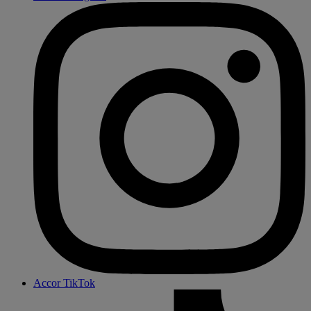
Accor TikTok