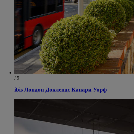
/ 5
ibis Лондон Доклендс Канари Уорф