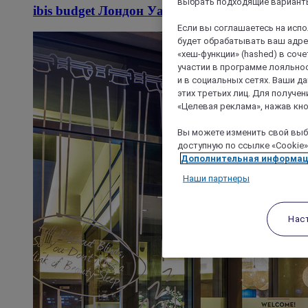
выбрать подходящие варианты
ibis budget Лондон Уайтчепел — Брик Лейн
Если вы соглашаетесь на исп
будет обрабатывать ваш адрес
«хеш-функции» (hashed) в соч
участии в программе лояльнос
и в социальных сетях. Ваши 
этих третьих лиц. Для получ
«Целевая реклама», нажав кно
Вы можете изменить свой выбо
доступную по ссылке «Cookie»
Дополнительная информа
Наши партнеры
Нас