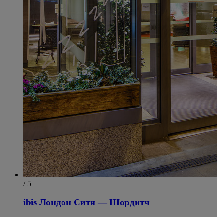
/ 5
ibis Лондон Сити — Шордитч