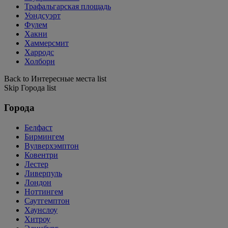
Трафальгарская площадь
Уондсуэрт
Фулем
Хакни
Хаммерсмит
Харродс
Холборн
Back to Интересные места list
Skip Города list
Города
Белфаст
Бирмингем
Вулверхэмптон
Ковентри
Лестер
Ливерпуль
Лондон
Ноттингем
Саутгемптон
Хаунслоу
Хитроу