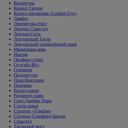
Кесингтон
Ковент Гарден
Колесо обозрения «London Eye»
Ламбет
Ливерпуль-стрит
Лондон Станстед
Лондон-Сити
Лондонский Тауэр
Лондонский олимпийский парк
Мраморная арка
Ньюэм
Оксфорд-стрит
Олдгейт-Ист
Олимпия
Паддингтон
Парк Виктория
Пимлико
Рассел-сквер
Риджентс-парк
Сент-Джеймс Парк
Слоун-сквер
Стадион «Уэмбли»
Стадион Стамфорд Бридж
Станстед
Тауэрский мост