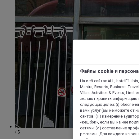
Файлы cookie и персон
На веб-сайтах ALL, hotelF1, ibis,
Mantra, Resorts, Business Travel
Villas, Activities & Events, Limit
желают хранить информацию н
следующих целей: (i) обеспе
вами услуг (вы не можете от н
сайтов; (iii) измерение аудит
«кешбэк», если вы на нее под
сетями; (vi) составление про
/ 5
рекламы. Для каждого из ваши