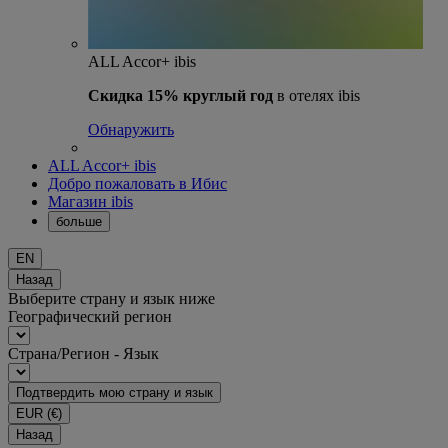
ALL Accor+ ibis
Скидка 15% круглый год
в отелях ibis
Обнаружить
ALL Accor+ ibis
Добро пожаловать в Ибис
Магазин ibis
больше
EN
Назад
Выберите страну и язык ниже
Географический регион
Страна/Регион - Язык
Подтвердить мою страну и язык
EUR
(€)
Назад