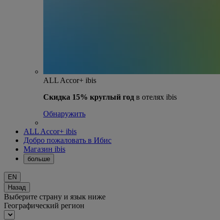
ALL Accor+ ibis
Скидка 15% круглый год
в отелях ibis
Обнаружить
ALL Accor+ ibis
Добро пожаловать в Ибис
Магазин ibis
больше
EN
Назад
Выберите страну и язык ниже
Географический регион