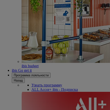
ibis budget
ibis Go get it
Программа лояльности
Назад
Узнать программу
ALL Accor+ ibis - Подписка