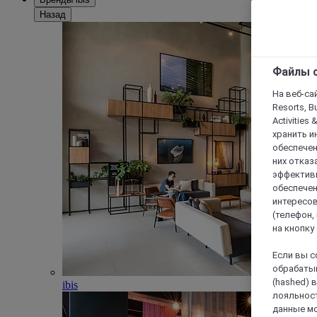
Назад
Файлы c
На веб-сайт
Resorts, B
Activities 
хранить и
обеспечен
них отказа
эффективн
обеспечен
интересов
(телефон,
на кнопку
Если вы с
обрабатыв
(hashed) 
ibis
лояльност
данные мо