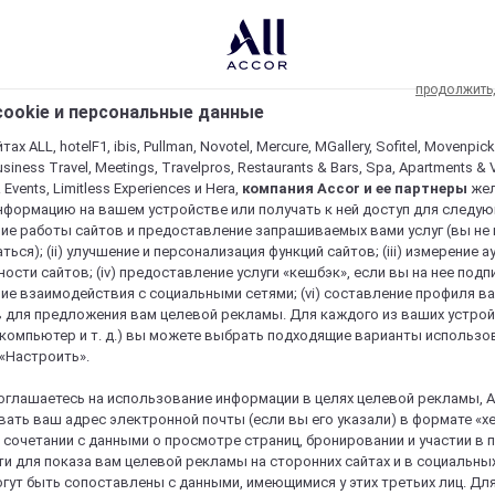
продолжить
ookie и персональные данные
ах ALL, hotelF1, ibis, Pullman, Novotel, Mercure, MGallery, Sofitel, Movenpick
usiness Travel, Meetings, Travelpros, Restaurants & Bars, Spa, Apartments & Vi
& Events, Limitless Experiences и Hera,
компания Accor и ее партнеры
же
нформацию на вашем устройстве или получать к ней доступ для следующи
ие работы сайтов и предоставление запрашиваемых вами услуг (вы не
ться); (ii) улучшение и персонализация функций сайтов; (iii) измерение 
ости сайтов; (iv) предоставление услуги «кешбэк», если вы на нее подпи
ие взаимодействия с социальными сетями; (vi) составление профиля в
 для предложения вам целевой рекламы. Для каждого из ваших устро
 компьютер и т. д.) вы можете выбрать подходящие варианты использо
 «Настроить».
оглашаетесь на использование информации в целях целевой рекламы, A
ать ваш адрес электронной почты (если вы его указали) в формате «х
в сочетании с данными о просмотре страниц, бронировании и участии в
и для показа вам целевой рекламы на сторонних сайтах и в социальных
гут быть сопоставлены с данными, имеющимися у этих третьих лиц. Дл