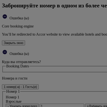
Забронируйте номер в одном из более че
Ошибка (ы)
Core booking engine
You’ll be redirected to Accor website to view available hotels and bo
Закрыть окно
Ошибка (ы)
Куда вы отправляетесь?
Booking Dates
Номера и гости
1 номер(-а) - 1 Гость(и)
Номер 1
Номер 1
Bзрослые
- Удалить взрослого
+Добавить вз