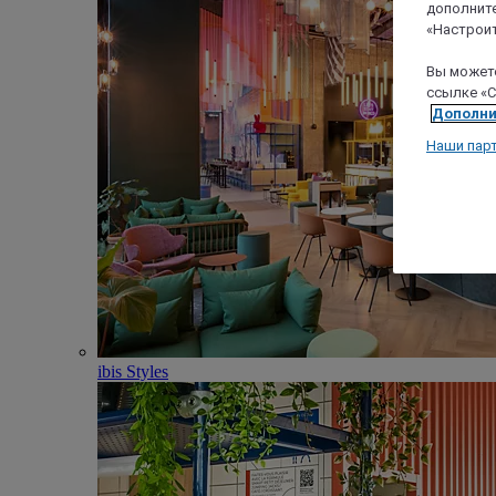
дополните
«Настроит
Вы можете
ссылке «C
Дополни
Наши пар
ibis Styles