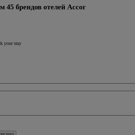
м 45 брендов отелей Accor
ok your stay
рослого