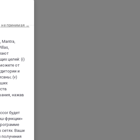
, не принимая →
, Mantra,
llas,
лают
х целей: (i)
 можете от
аудитории и
саны; (v)
аших
йств
вания, нажав
ccor будет
еш-функции»
 программе
 сетях. Ваши
я получения