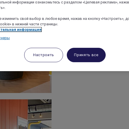
льной информации ознакомьтесь с разделом «Целевая реклама», нажа
ь».
 изменить свой выбор в любое время, нажав на кнопку «Настроить», д
ookie» в нижней части страницы.
тельная информация
тнеры
Настроить
Принять все