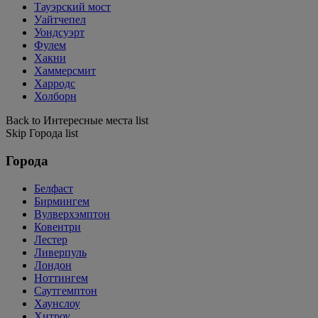
Тауэрский мост
Уайтчепел
Уондсуэрт
Фулем
Хакни
Хаммерсмит
Харродс
Холборн
Back to Интересные места list
Skip Города list
Города
Белфаст
Бирмингем
Вулверхэмптон
Ковентри
Лестер
Ливерпуль
Лондон
Ноттингем
Саутгемптон
Хаунслоу
Хитроу