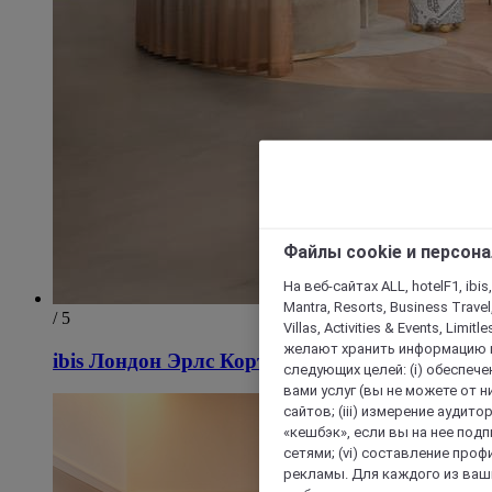
Файлы cookie и персон
На веб-сайтах ALL, hotelF1, ibis,
Mantra, Resorts, Business Travel
/ 5
Villas, Activities & Events, Limit
желают хранить информацию н
ibis Лондон Эрлс Корт
следующих целей: (i) обеспе
вами услуг (вы не можете от н
сайтов; (iii) измерение аудит
«кешбэк», если вы на нее под
сетями; (vi) составление про
рекламы. Для каждого из ваши