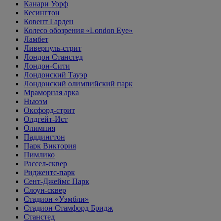
Канари Уорф
Кесингтон
Ковент Гарден
Колесо обозрения «London Eye»
Ламбет
Ливерпуль-стрит
Лондон Станстед
Лондон-Сити
Лондонский Тауэр
Лондонский олимпийский парк
Мраморная арка
Ньюэм
Оксфорд-стрит
Олдгейт-Ист
Олимпия
Паддингтон
Парк Виктория
Пимлико
Рассел-сквер
Риджентс-парк
Сент-Джеймс Парк
Слоун-сквер
Стадион «Уэмбли»
Стадион Стамфорд Бридж
Станстед