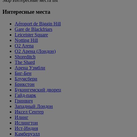
Skip Интересные места list
Интересные места
Aéroport de Biggin Hill
Gare de Blackfriars
Leiceister Square
Notting Hill
O2 Arena
O2 Арена (Лондон)
Shoreditch
The Shard
Арена Уэмбли
Биг-Бен
Блумсбери
Брикстон
Букингемский дворец
Гайд-парк
Гринвич
Западный Лондон
Иксел Сентер
Илинг
Ислингтон
Ист-Индия
Камберуэлл