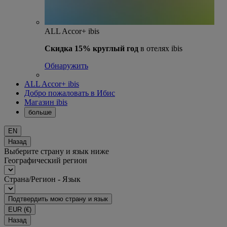
ALL Accor+ ibis
Скидка 15% круглый год
в отелях ibis
Обнаружить
ALL Accor+ ibis
Добро пожаловать в Ибис
Магазин ibis
больше
EN
Назад
Выберите страну и язык ниже
Географический регион
Страна/Регион - Язык
Подтвердить мою страну и язык
EUR
(€)
Назад