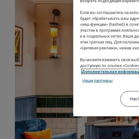
выбрать подходящие варианты
Если вы соглашаетесь на исп
будет обрабатывать ваш адрес
«хеш-функции» (hashed) в соч
участии в программе лояльнос
и в социальных сетях. Ваши 
этих третьих лиц. Для получ
«Целевая реклама», нажав кно
Вы можете изменить свой выбо
доступную по ссылке «Cookie»
Дополнительная информа
Наши партнеры
Нас