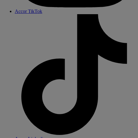
Accor TikTok