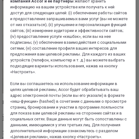
компания Accor и ее партнеры
желают хранить
информацию на вашем устройстве или получать к ней
доступ для следующих целей: (i) обеспечение работы сайтов
и предоставление запрашиваемых вами услуг (вы не можете
от них отказаться); (ii) улучшение и персонализация функций
сайтов; (iii) измерение аудитории и эффективности сайтов;
(iv) предоставление услуги «кешбэк», если вы на нее
подписаны; (v) обеспечение взаимодействия с социальными
сетями; (vi) составление профиля ваших интересов для
предложения вам целевой рекламы. Для каждого из ваших
устройств (телефон, компьютер и т. д.) вы можете выбрать
подходящие варианты использования, нажав на кнопку
«Настроить».
Если вы соглашаетесь на использование информации в
целях целевой рекламы, Accor будет обрабатывать ваш
адрес электронной почты (если вы его указали) в формате
«хеш-функции» (hashed) в сочетании с данными о просмотре
Раскройте свой творческий потенциал
страниц, бронировании и участии в программе лояльности
для показа вам целевой рекламы на сторонних сайтах и в
ibis Styles
социальных сетях. Ваши данные могут быть сопоставлены с
данными, имеющимися у этих третьих лиц. Для получения
дополнительной информации ознакомьтесь с разделом
Уникальные тематические дизайн-отели, где встречаются
«Целевая реклама», нажав кнопку «Настроить».
творческие люди, а гости находят все необходимое для