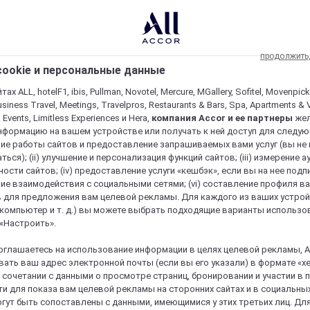
продолжить
ookie и персональные данные
ах ALL, hotelF1, ibis, Pullman, Novotel, Mercure, MGallery, Sofitel, Movenpick
usiness Travel, Meetings, Travelpros, Restaurants & Bars, Spa, Apartments & Vi
& Events, Limitless Experiences и Hera,
компания Accor и ее партнеры
же
нформацию на вашем устройстве или получать к ней доступ для следующи
ие работы сайтов и предоставление запрашиваемых вами услуг (вы не
ться); (ii) улучшение и персонализация функций сайтов; (iii) измерение 
ости сайтов; (iv) предоставление услуги «кешбэк», если вы на нее подпи
ие взаимодействия с социальными сетями; (vi) составление профиля в
 для предложения вам целевой рекламы. Для каждого из ваших устро
 компьютер и т. д.) вы можете выбрать подходящие варианты использо
 «Настроить».
оглашаетесь на использование информации в целях целевой рекламы, A
ать ваш адрес электронной почты (если вы его указали) в формате «х
в сочетании с данными о просмотре страниц, бронировании и участии в
и для показа вам целевой рекламы на сторонних сайтах и в социальных
гут быть сопоставлены с данными, имеющимися у этих третьих лиц. Дл