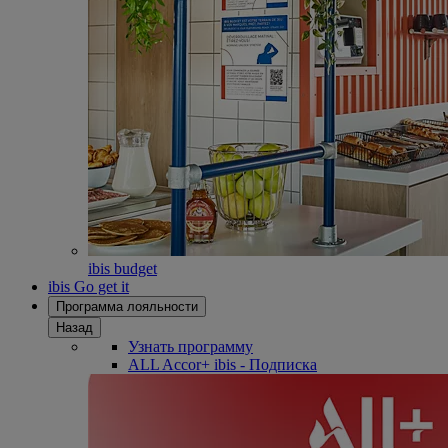
ibis budget
ibis Go get it
Программа лояльности
Назад
Узнать программу
ALL Accor+ ibis - Подписка