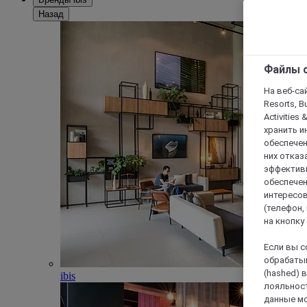
Назад
Файлы c
На веб-сайт
Resorts, B
Activities 
хранить и
обеспечен
них отказа
эффективн
обеспечен
интересов
(телефон,
на кнопку
Если вы с
обрабатыв
(hashed) 
ibis
лояльност
данные мо