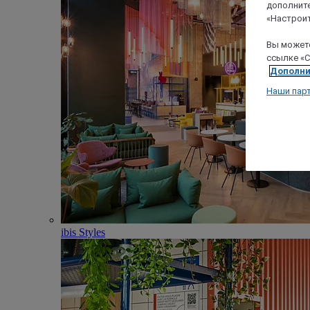
дополните
«Настроит
Вы можете
ссылке «C
Дополни
Наши пар
ibis Styles