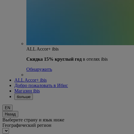
ALL Accor+ ibis
Скидка 15% круглый год
в отелях ibis
Обнаружить
ALL Accor+ ibis
Добро пожаловать в Ибис
Магазин ibis
больше
EN
Назад
Выберите страну и язык ниже
Географический регион