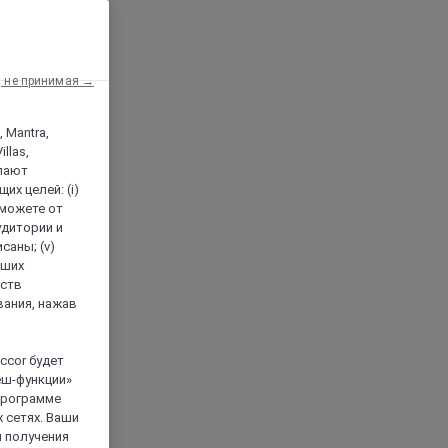
, не принимая →
, Mantra,
llas,
лают
х целей: (i)
 можете от
аудитории и
саны; (v)
аших
йств
вания, нажав
ccor будет
еш-функции»
 программе
 сетях. Ваши
я получения