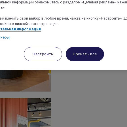
льной информации ознакомьтесь с разделом «Целевая реклама», нажа
ь».
 изменить свой выбор в любое время, нажав на кнопку «Настроить», д
ookie» в нижней части страницы.
тельная информация
тнеры
Настроить
Принять все