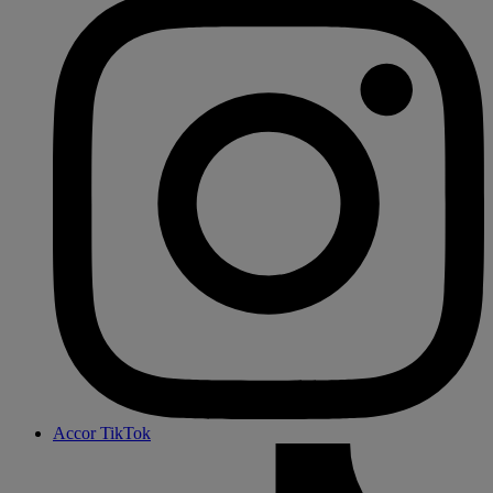
Accor TikTok