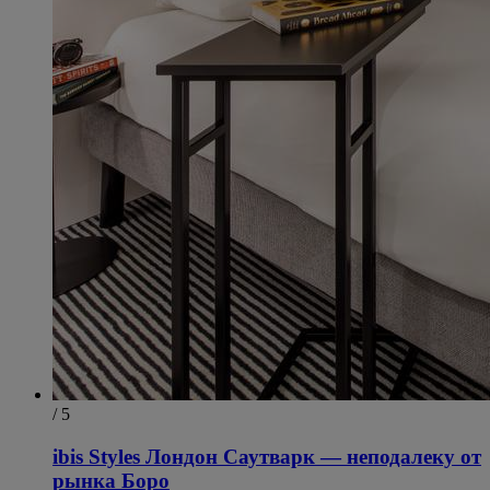
/ 5
ibis Styles Лондон Саутварк — неподалеку от
рынка Боро