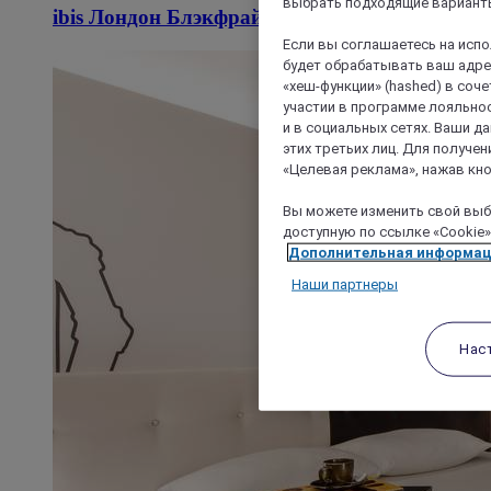
выбрать подходящие варианты
ibis Лондон Блэкфрайерс
Если вы соглашаетесь на исп
будет обрабатывать ваш адрес
«хеш-функции» (hashed) в соч
участии в программе лояльнос
и в социальных сетях. Ваши 
этих третьих лиц. Для получ
«Целевая реклама», нажав кно
Вы можете изменить свой выбо
доступную по ссылке «Cookie»
Дополнительная информа
Наши партнеры
Нас