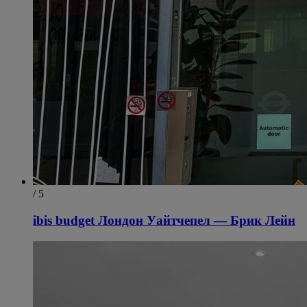
/ 5
ibis budget Лондон Уайтчепел — Брик Лейн