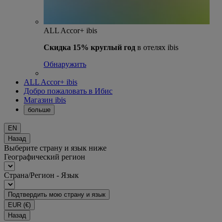
ALL Accor+ ibis
Скидка 15% круглый год
в отелях ibis
Обнаружить
ALL Accor+ ibis
Добро пожаловать в Ибис
Магазин ibis
больше
EN
Назад
Выберите страну и язык ниже
Географический регион
Страна/Регион - Язык
Подтвердить мою страну и язык
EUR
(€)
Назад