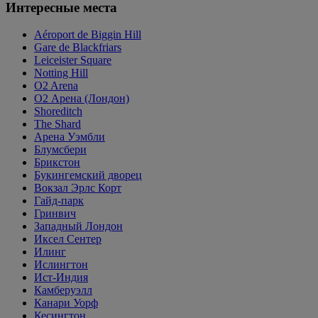
Интересные места
Aéroport de Biggin Hill
Gare de Blackfriars
Leiceister Square
Notting Hill
O2 Arena
O2 Арена (Лондон)
Shoreditch
The Shard
Арена Уэмбли
Блумсбери
Брикстон
Букингемский дворец
Вокзал Эрлс Корт
Гайд-парк
Гринвич
Западный Лондон
Иксел Сентер
Илинг
Ислингтон
Ист-Индия
Камберуэлл
Канари Уорф
Кесингтон