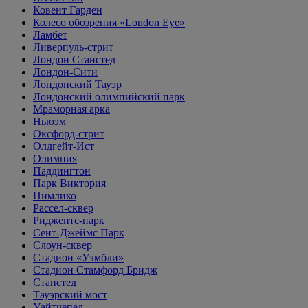
Ковент Гарден
Колесо обозрения «London Eye»
Ламбет
Ливерпуль-стрит
Лондон Станстед
Лондон-Сити
Лондонский Тауэр
Лондонский олимпийский парк
Мраморная арка
Ньюэм
Оксфорд-стрит
Олдгейт-Ист
Олимпия
Паддингтон
Парк Виктория
Пимлико
Рассел-сквер
Риджентс-парк
Сент-Джеймс Парк
Слоун-сквер
Стадион «Уэмбли»
Стадион Стамфорд Бридж
Станстед
Тауэрский мост
Уайтчепел