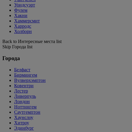
Уондсуэрт
Фулем
Хакни
Хаммерсмит
Харродс
Холборн
Back to Интересные места list
Skip Города list
Города
Белфаст
Бирмингем
Вулверхэмптон
Ковентри
Лестер
Ливерпуль
Лондон
Ноттингем
Саутгемптон
Хаунслоу
Хитроу
Эдинбург