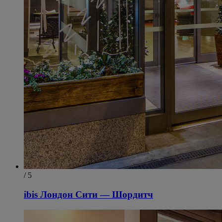
/ 5
ibis Лондон Сити — Шордитч