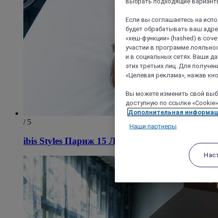
выбрать подходящие варианты
Если вы соглашаетесь на исп
будет обрабатывать ваш адрес
«хеш-функции» (hashed) в соч
участии в программе лояльнос
и в социальных сетях. Ваши 
этих третьих лиц. Для получ
«Целевая реклама», нажав кно
Вы можете изменить свой выбо
доступную по ссылке «Cookie»
Дополнительная информа
/ 5
Наши партнеры
ibis Styles Париж 15 Лекурб
Нас