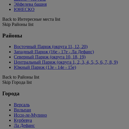
Эйфелева башня
ЮНЕСКО
Back to Интересные места list
Skip Районы list
Районы
Восточный Париж (округа 11, 12, 20)
Западный Париж (16e - 17e - Ла Дефанс)
Северный Париж (округа 10, 18, 19)
Центральный Париж (округа 1, 2, 3, 4, 5, 5, 6, 7, 8, 9)
Южный Париж (13e - 14e - 15e)
Back to Районы list
Skip Города list
Города
Версаль
Вильпан
Исси-ле-Мулино
Курбевуа
Ла Дефанс