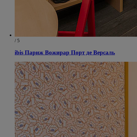
/ 5
ibis Париж Вожирар Порт де Версаль