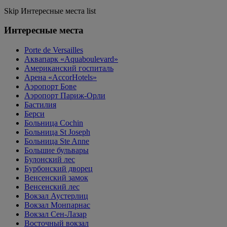
Skip Интересные места list
Интересные места
Porte de Versailles
Аквапарк «Aquaboulevard»
Американский госпиталь
Арена «AccorHotels»
Аэропорт Бове
Аэропорт Париж-Орли
Бастилия
Берси
Больница Cochin
Больница St Joseph
Больница Ste Anne
Большие бульвары
Булонский лес
Бурбонский дворец
Венсенский замок
Венсенский лес
Вокзал Аустерлиц
Вокзал Монпарнас
Вокзал Сен-Лазар
Восточный вокзал