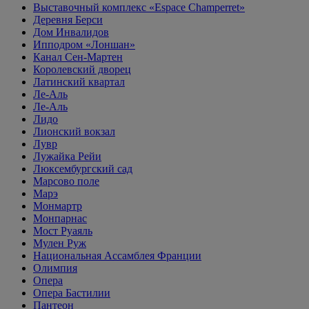
Выставочный комплекс «Espace Champerret»
Деревня Берси
Дом Инвалидов
Ипподром «Лоншан»
Канал Сен-Мартен
Королевский дворец
Латинский квартал
Ле-Аль
Ле-Аль
Лидо
Лионский вокзал
Лувр
Лужайка Рейи
Люксембургский сад
Марсово поле
Марэ
Монмартр
Монпарнас
Мост Руаяль
Мулен Руж
Национальная Ассамблея Франции
Олимпия
Опера
Опера Бастилии
Пантеон