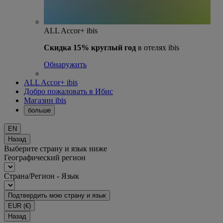
ALL Accor+ ibis
Скидка 15% круглый год
в отелях ibis
Обнаружить
ALL Accor+ ibis
Добро пожаловать в Ибис
Магазин ibis
больше
EN
Назад
Выберите страну и язык ниже
Географический регион
Страна/Регион - Язык
Подтвердить мою страну и язык
EUR
(€)
Назад