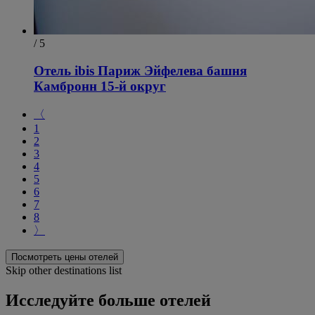
/ 5
Отель ibis Париж Эйфелева башня
Камбронн 15-й округ
〈
1
2
3
4
5
6
7
8
〉
Посмотреть цены отелей
Skip other destinations list
Исследуйте больше отелей