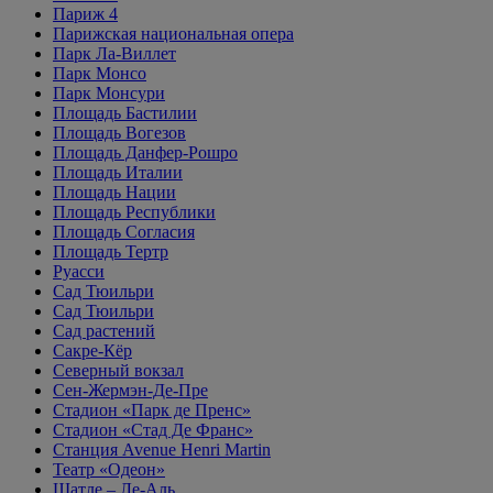
Париж 4
Парижская национальная опера
Парк Ла-Виллет
Парк Монсо
Парк Монсури
Площадь Бастилии
Площадь Вогезов
Площадь Данфер-Рошро
Площадь Италии
Площадь Нации
Площадь Республики
Площадь Согласия
Площадь Тертр
Руасси
Сад Тюильри
Сад Тюильри
Сад растений
Сакре-Кёр
Северный вокзал
Сен-Жермэн-Де-Пре
Стадион «Парк де Пренс»
Стадион «Стад Де Франс»
Станция Avenue Henri Martin
Театр «Одеон»
Шатле – Ле-Аль