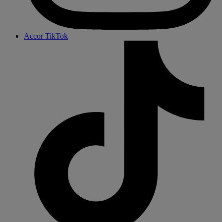
Accor TikTok