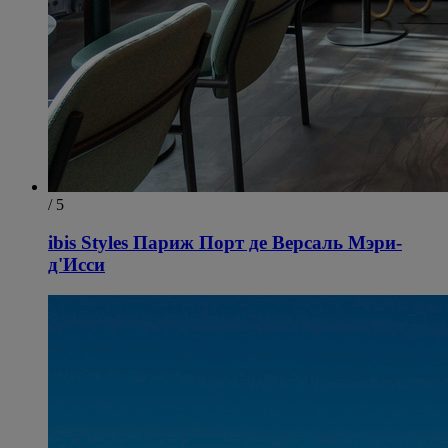
/ 5
ibis Styles Париж Порт де Версаль Мэри-
д'Исси