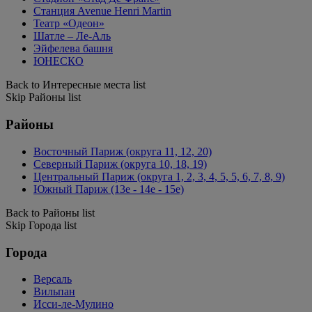
Станция Avenue Henri Martin
Театр «Одеон»
Шатле – Ле-Аль
Эйфелева башня
ЮНЕСКО
Back to Интересные места list
Skip Районы list
Районы
Восточный Париж (округа 11, 12, 20)
Северный Париж (округа 10, 18, 19)
Центральный Париж (округа 1, 2, 3, 4, 5, 5, 6, 7, 8, 9)
Южный Париж (13e - 14e - 15e)
Back to Районы list
Skip Города list
Города
Версаль
Вильпан
Исси-ле-Мулино