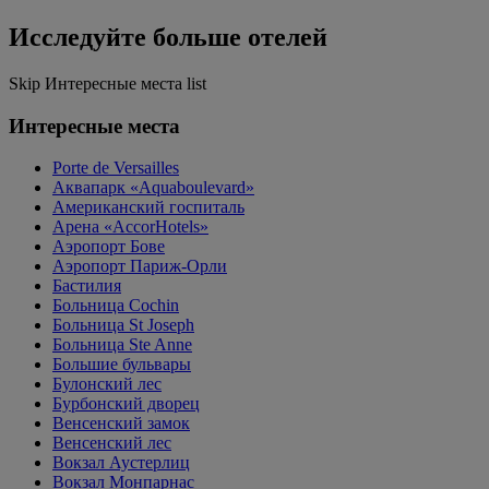
Исследуйте больше отелей
Skip Интересные места list
Интересные места
Porte de Versailles
Аквапарк «Aquaboulevard»
Американский госпиталь
Арена «AccorHotels»
Аэропорт Бове
Аэропорт Париж-Орли
Бастилия
Больница Cochin
Больница St Joseph
Больница Ste Anne
Большие бульвары
Булонский лес
Бурбонский дворец
Венсенский замок
Венсенский лес
Вокзал Аустерлиц
Вокзал Монпарнас