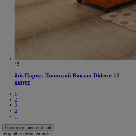
/ 5
ibis Париж Лионский Вокзал Diderot 12
округ
1
2
3
4
〉
Посмотреть цены отелей
Skip other destinations list