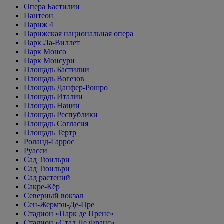
Опера Бастилии
Пантеон
Париж 4
Парижская национальная опера
Парк Ла-Виллет
Парк Монсо
Парк Монсури
Площадь Бастилии
Площадь Вогезов
Площадь Данфер-Рошро
Площадь Италии
Площадь Нации
Площадь Республики
Площадь Согласия
Площадь Тертр
Роланд-Гаррос
Руасси
Сад Тюильри
Сад Тюильри
Сад растений
Сакре-Кёр
Северный вокзал
Сен-Жермэн-Де-Пре
Стадион «Парк де Пренс»
Стадион «Стад Де Франс»