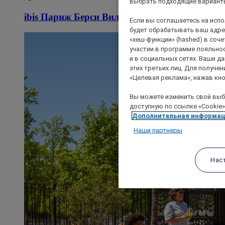
выбрать подходящие варианты
ibis Париж Берси Виллаж 12 округ
Если вы соглашаетесь на исп
будет обрабатывать ваш адрес
«хеш-функции» (hashed) в соч
участии в программе лояльнос
и в социальных сетях. Ваши 
этих третьих лиц. Для получ
«Целевая реклама», нажав кно
Вы можете изменить свой выбо
доступную по ссылке «Cookie»
Дополнительная информа
Наши партнеры
Нас