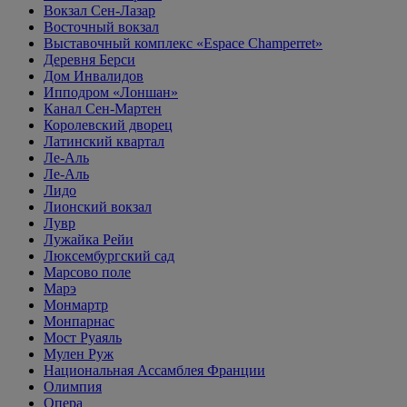
Вокзал Сен-Лазар
Восточный вокзал
Выставочный комплекс «Espace Champerret»
Деревня Берси
Дом Инвалидов
Ипподром «Лоншан»
Канал Сен-Мартен
Королевский дворец
Латинский квартал
Ле-Аль
Ле-Аль
Лидо
Лионский вокзал
Лувр
Лужайка Рейи
Люксембургский сад
Марсово поле
Марэ
Монмартр
Монпарнас
Мост Руаяль
Мулен Руж
Национальная Ассамблея Франции
Олимпия
Опера