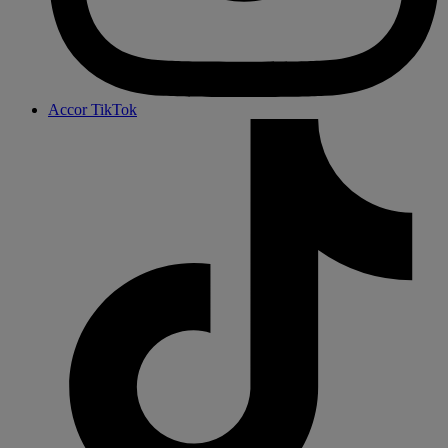
Accor TikTok