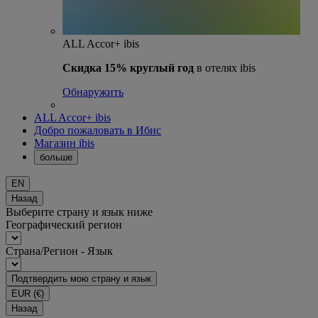
ALL Accor+ ibis
Скидка 15% круглый год
в отелях ibis
Обнаружить
ALL Accor+ ibis
Добро пожаловать в Ибис
Магазин ibis
больше
EN
Назад
Выберите страну и язык ниже
Географический регион
Страна/Регион - Язык
Подтвердить мою страну и язык
EUR
(€)
Назад