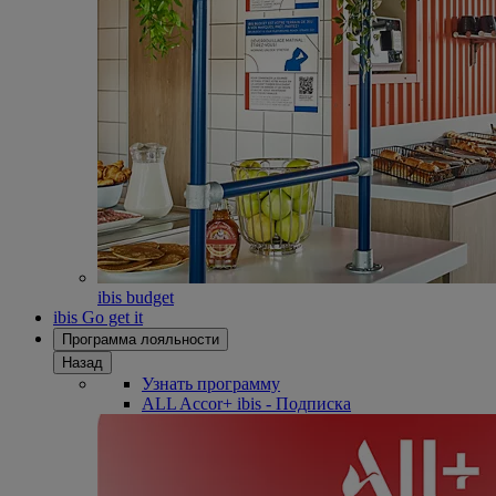
ibis budget
ibis Go get it
Программа лояльности
Назад
Узнать программу
ALL Accor+ ibis - Подписка