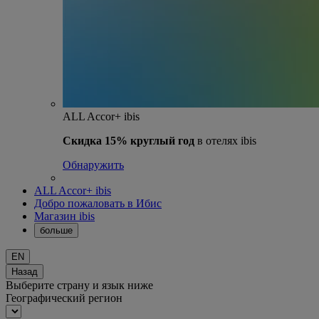
ALL Accor+ ibis
Скидка 15% круглый год
в отелях ibis
Обнаружить
ALL Accor+ ibis
Добро пожаловать в Ибис
Магазин ibis
больше
EN
Назад
Выберите страну и язык ниже
Географический регион