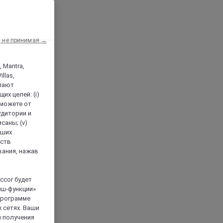
, не принимая →
, Mantra,
llas,
лают
х целей: (i)
 можете от
аудитории и
саны; (v)
аших
йств
вания, нажав
ccor будет
еш-функции»
 программе
 сетях. Ваши
я получения