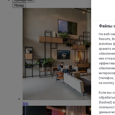
Назад
Файлы c
На веб-сайт
Resorts, B
Activities 
хранить и
обеспечен
них отказа
эффективн
обеспечен
интересов
(телефон,
на кнопку
Если вы с
обрабатыв
(hashed) 
ibis
лояльност
данные мо