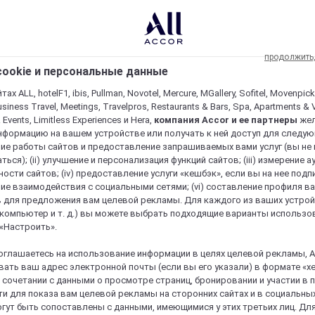
продолжить
ookie и персональные данные
ах ALL, hotelF1, ibis, Pullman, Novotel, Mercure, MGallery, Sofitel, Movenpick
usiness Travel, Meetings, Travelpros, Restaurants & Bars, Spa, Apartments & Vi
& Events, Limitless Experiences и Hera,
компания Accor и ее партнеры
же
нформацию на вашем устройстве или получать к ней доступ для следующи
ие работы сайтов и предоставление запрашиваемых вами услуг (вы не
ться); (ii) улучшение и персонализация функций сайтов; (iii) измерение 
ости сайтов; (iv) предоставление услуги «кешбэк», если вы на нее подпи
ие взаимодействия с социальными сетями; (vi) составление профиля в
 для предложения вам целевой рекламы. Для каждого из ваших устро
 компьютер и т. д.) вы можете выбрать подходящие варианты использо
 «Настроить».
оглашаетесь на использование информации в целях целевой рекламы, A
ать ваш адрес электронной почты (если вы его указали) в формате «х
в сочетании с данными о просмотре страниц, бронировании и участии в
и для показа вам целевой рекламы на сторонних сайтах и в социальных
гут быть сопоставлены с данными, имеющимися у этих третьих лиц. Дл