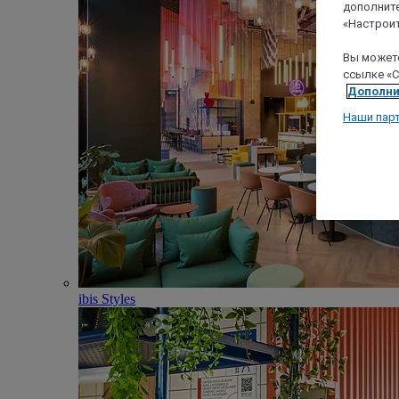
дополните
«Настроит
Вы можете
ссылке «C
Дополни
Наши пар
ibis Styles