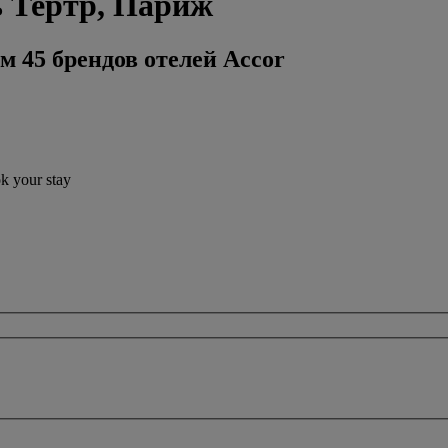
ь Тертр, Париж
м 45 брендов отелей Accor
ok your stay