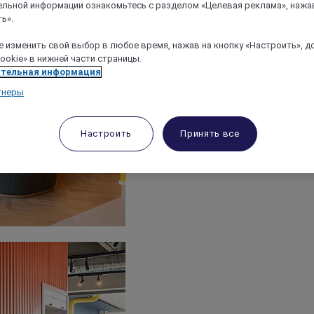
льной информации ознакомьтесь с разделом «Целевая реклама», нажа
ь».
 изменить свой выбор в любое время, нажав на кнопку «Настроить», д
ookie» в нижней части страницы.
тельная информация
тнеры
Настроить
Принять все