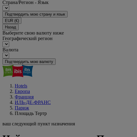
Страна/Регион - Язык
Подтвердить мою страну и язык
EUR
(€)
Назад
Выберите свою валюту ниже
Географический регион
Валюта
Подтвердить мою валюту
Hotels
Европа
Франция
ИЛЬ-ДЕ-ФРАНС
Париж
Площадь Тертр
ваш следующий пункт назначения