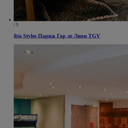
/ 5
ibis Styles Париж Гар де Лион TGV