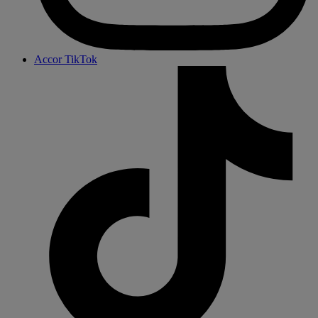
Accor TikTok