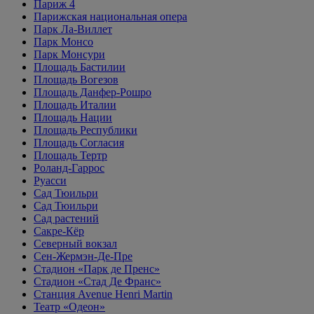
Париж 4
Парижская национальная опера
Парк Ла-Виллет
Парк Монсо
Парк Монсури
Площадь Бастилии
Площадь Вогезов
Площадь Данфер-Рошро
Площадь Италии
Площадь Нации
Площадь Республики
Площадь Согласия
Площадь Тертр
Роланд-Гаррос
Руасси
Сад Тюильри
Сад Тюильри
Сад растений
Сакре-Кёр
Северный вокзал
Сен-Жермэн-Де-Пре
Стадион «Парк де Пренс»
Стадион «Стад Де Франс»
Станция Avenue Henri Martin
Театр «Одеон»