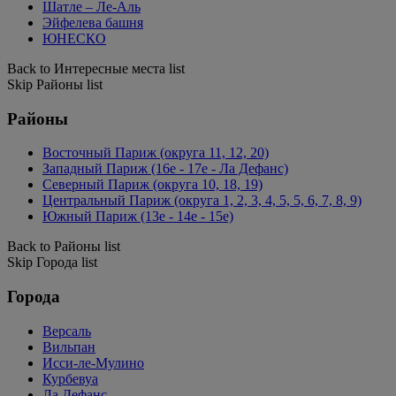
Шатле – Ле-Аль
Эйфелева башня
ЮНЕСКО
Back to Интересные места list
Skip Районы list
Районы
Восточный Париж (округа 11, 12, 20)
Западный Париж (16e - 17e - Ла Дефанс)
Северный Париж (округа 10, 18, 19)
Центральный Париж (округа 1, 2, 3, 4, 5, 5, 6, 7, 8, 9)
Южный Париж (13e - 14e - 15e)
Back to Районы list
Skip Города list
Города
Версаль
Вильпан
Исси-ле-Мулино
Курбевуа
Ла Дефанс