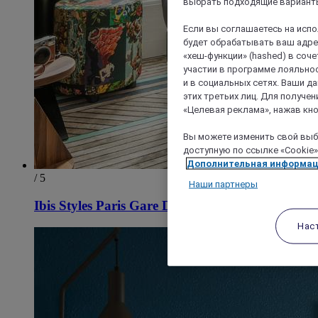
выбрать подходящие варианты
Если вы соглашаетесь на исп
будет обрабатывать ваш адрес
«хеш-функции» (hashed) в соч
участии в программе лояльнос
и в социальных сетях. Ваши 
этих третьих лиц. Для получ
«Целевая реклама», нажав кно
Вы можете изменить свой выбо
доступную по ссылке «Cookie»
Дополнительная информа
/ 5
Наши партнеры
Ibis Styles Paris Gare De Lyon Bastille
Нас