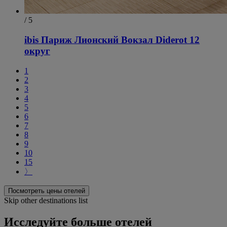
/ 5
ibis Париж Лионский Вокзал Diderot 12
округ
1
2
3
4
5
6
7
8
9
10
15
〉
Посмотреть цены отелей
Skip other destinations list
Исследуйте больше отелей