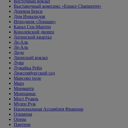
Восточный вокзал
Выставочный комплекс «Espace Champerret»
Деревня Берси
Дом Инвалидов
Ипподром «Лоншан»
Канал Сен-Мартен
Королевский дворец
Латинский квартал
Ле-Аль
Ле-Аль
Лидо
Лионский вокзал
Лувр
Лужайка Рейи
Люксембургский сад
Марсово поле
Марэ
Монмартр
Монпарнас
Мост Руаяль
Мулен Руж
Национальная Ассамблея Франции
Олимпия
Опера
Пантеон