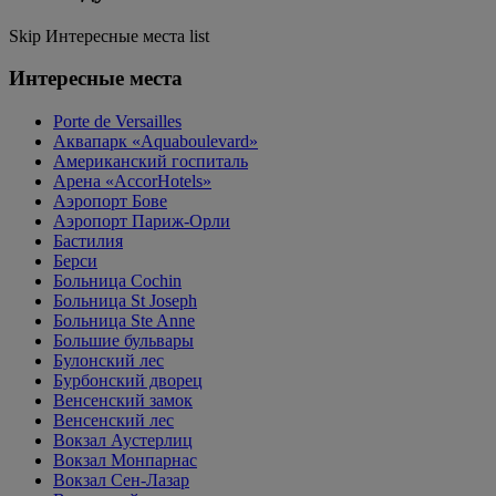
Skip Интересные места list
Интересные места
Porte de Versailles
Аквапарк «Aquaboulevard»
Американский госпиталь
Арена «AccorHotels»
Аэропорт Бове
Аэропорт Париж-Орли
Бастилия
Берси
Больница Cochin
Больница St Joseph
Больница Ste Anne
Большие бульвары
Булонский лес
Бурбонский дворец
Венсенский замок
Венсенский лес
Вокзал Аустерлиц
Вокзал Монпарнас
Вокзал Сен-Лазар