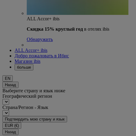
ALL Accor+ ibis
Скидка 15% круглый год
в отелях ibis
Обнаружить
ALL Accor+ ibis
Добро пожаловать в Ибис
Магазин ibis
больше
EN
Назад
Выберите страну и язык ниже
Географический регион
Страна/Регион - Язык
Подтвердить мою страну и язык
EUR
(€)
Назад