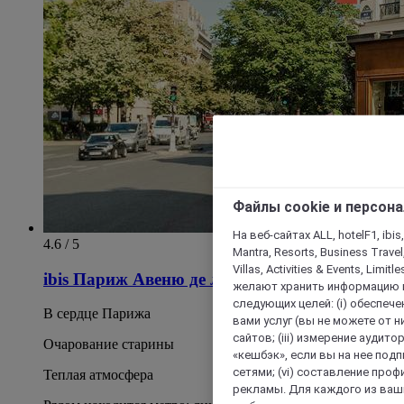
Файлы cookie и персон
На веб-сайтах ALL, hotelF1, ibis,
4.6 / 5
Mantra, Resorts, Business Travel
Villas, Activities & Events, Limit
ibis Париж Авеню де ла Репюблик
желают хранить информацию н
следующих целей: (i) обеспе
В сердце Парижа
вами услуг (вы не можете от н
сайтов; (iii) измерение аудит
Очарование старины
«кешбэк», если вы на нее под
сетями; (vi) составление про
Теплая атмосфера
рекламы. Для каждого из ваши