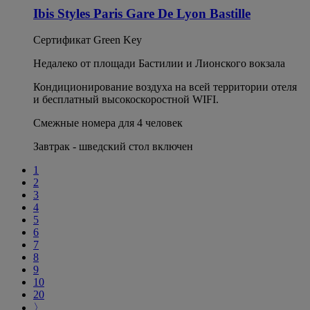
Ibis Styles Paris Gare De Lyon Bastille
Сертификат Green Key
Недалеко от площади Бастилии и Лионского вокзала
Кондиционирование воздуха на всей территории отеля
и бесплатный высокоскоростной WIFI.
Смежные номера для 4 человек
Завтрак - шведский стол включен
1
2
3
4
5
6
7
8
9
10
20
〉