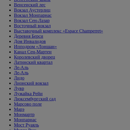
Венсенский лес
Вокзал Аустерлиц
Вокзал Монпарнас
Вокзал Сен-Лазар
Восточный вокзал
Выставочный комплекс «Espace Champerret»
Деревня Берси
Дом Инвалидов
Ипподром «Лоншан»
Канал Сен-Мартен
Королевский дворец
Латинский квартал
Ле-Аль
Ле-Аль
Лидо
Лионский вокзал
Лувр
Лужайка Рейи
Люксембургский сад
Марсово поле
Марэ
Монмартр
Монпарнас
Мост Руаяль