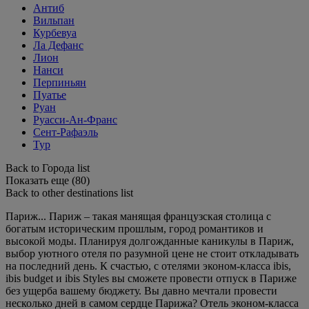
Антиб
Вильпан
Курбевуа
Ла Дефанс
Лион
Нанси
Перпиньян
Пуатье
Руан
Руасси-Ан-Франс
Сент-Рафаэль
Тур
Back to Города list
Показать еще (80)
Back to other destinations list
Париж... Париж – такая манящая французская столица с
богатым историческим прошлым, город романтиков и
высокой моды. Планируя долгожданные каникулы в Париж,
выбор уютного отеля по разумной цене не стоит откладывать
на последний день. К счастью, с отелями эконом-класса ibis,
ibis budget и ibis Styles вы сможете провести отпуск в Париже
без ущерба вашему бюджету. Вы давно мечтали провести
несколько дней в самом сердце Парижа? Отель эконом-класса