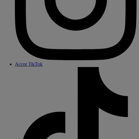
Accor TikTok