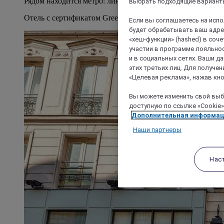
Рядом находится метро: линии 3, 5, 8, 9 и 11.
выбрать подходящие варианты
Отель с сертификатом Green Key
Если вы соглашаетесь на исп
будет обрабатывать ваш адрес
«хеш-функции» (hashed) в соч
участии в программе лояльнос
и в социальных сетях. Ваши 
этих третьих лиц. Для получ
«Целевая реклама», нажав кно
Вы можете изменить свой выбо
доступную по ссылке «Cookie»
Дополнительная информа
Наши партнеры
Нас