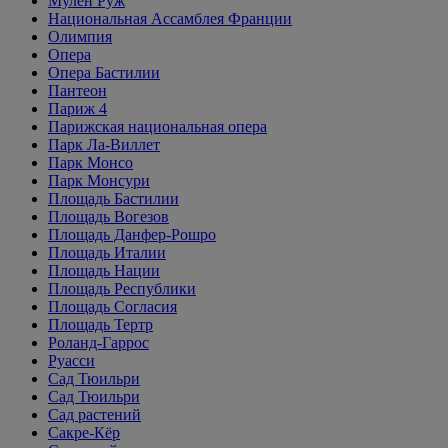
Мулен Руж
Национальная Ассамблея Франции
Олимпия
Опера
Опера Бастилии
Пантеон
Париж 4
Парижская национальная опера
Парк Ла-Виллет
Парк Монсо
Парк Монсури
Площадь Бастилии
Площадь Вогезов
Площадь Данфер-Рошро
Площадь Италии
Площадь Нации
Площадь Республики
Площадь Согласия
Площадь Тертр
Роланд-Гаррос
Руасси
Сад Тюильри
Сад Тюильри
Сад растений
Сакре-Кёр