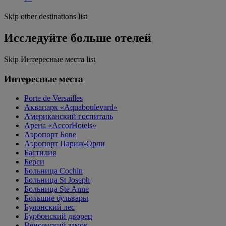
Skip other destinations list
Исследуйте больше отелей
Skip Интересные места list
Интересные места
Porte de Versailles
Аквапарк «Aquaboulevard»
Американский госпиталь
Арена «AccorHotels»
Аэропорт Бове
Аэропорт Париж-Орли
Бастилия
Берси
Больница Cochin
Больница St Joseph
Больница Ste Anne
Большие бульвары
Булонский лес
Бурбонский дворец
Венсенский замок