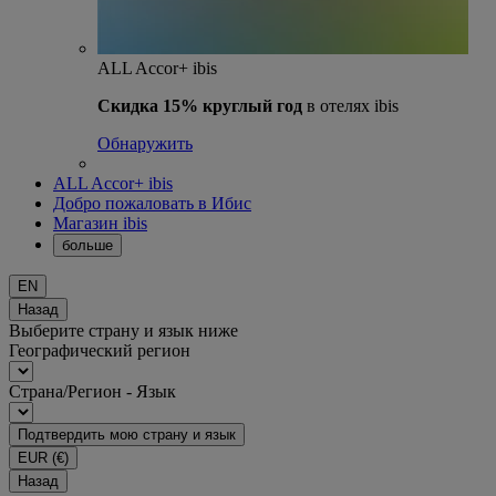
ALL Accor+ ibis
Скидка 15% круглый год
в отелях ibis
Обнаружить
ALL Accor+ ibis
Добро пожаловать в Ибис
Магазин ibis
больше
EN
Назад
Выберите страну и язык ниже
Географический регион
Страна/Регион - Язык
Подтвердить мою страну и язык
EUR
(€)
Назад