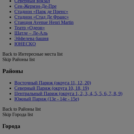
Северный вокзал
Сен-Жермэн-Де-Пре
Стадион «Парк де Пренс»
Стадион «Стад Де Франс»
Станция Avenue Henri Martin
Театр «Одеон»
Шатле – Ле-Аль
Эйфелева башня
ЮНЕСКО
Back to Интересные места list
Skip Районы list
Районы
Восточный Париж (округа 11, 12, 20)
Северный Париж (округа 10, 18, 19)
Центральный Париж (округа 1, 2, 3, 4, 5, 5, 6, 7, 8, 9)
Южный Париж (13e - 14e - 15e)
Back to Районы list
Skip Города list
Города