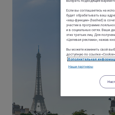
выбрать подходящие варианты
Если вы соглашаетесь на исп
будет обрабатывать ваш адрес
«хеш-функции» (hashed) в соч
участии в программе лояльнос
и в социальных сетях. Ваши 
этих третьих лиц. Для получ
«Целевая реклама», нажав кно
Вы можете изменить свой выбо
доступную по ссылке «Cookie»
Дополнительная информа
Наши партнеры
Нас