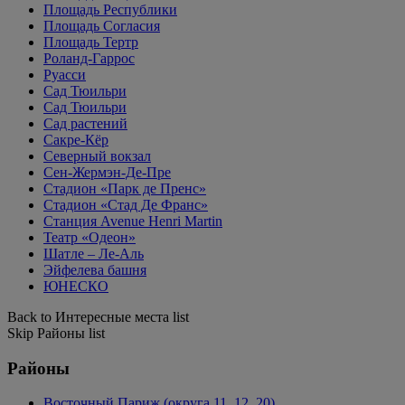
Площадь Республики
Площадь Согласия
Площадь Тертр
Роланд-Гаррос
Руасси
Сад Тюильри
Сад Тюильри
Сад растений
Сакре-Кёр
Северный вокзал
Сен-Жермэн-Де-Пре
Стадион «Парк де Пренс»
Стадион «Стад Де Франс»
Станция Avenue Henri Martin
Театр «Одеон»
Шатле – Ле-Аль
Эйфелева башня
ЮНЕСКО
Back to Интересные места list
Skip Районы list
Районы
Восточный Париж (округа 11, 12, 20)