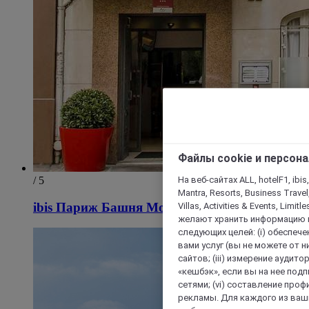
Файлы cookie и персон
На веб-сайтах ALL, hotelF1, ibis,
/ 5
Mantra, Resorts, Business Travel
ibis Париж Башня Монпарнас 15 округ
Villas, Activities & Events, Limit
желают хранить информацию н
следующих целей: (i) обеспе
вами услуг (вы не можете от н
сайтов; (iii) измерение аудит
«кешбэк», если вы на нее под
сетями; (vi) составление про
рекламы. Для каждого из ваши