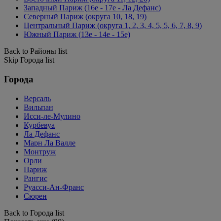
Западный Париж (16e - 17e - Ла Дефанс)
Северный Париж (округа 10, 18, 19)
Центральный Париж (округа 1, 2, 3, 4, 5, 5, 6, 7, 8, 9)
Южный Париж (13e - 14e - 15e)
Back to Районы list
Skip Города list
Города
Версаль
Вильпан
Исси-ле-Мулино
Курбевуа
Ла Дефанс
Марн Ла Валле
Монтруж
Орли
Париж
Рангис
Руасси-Ан-Франс
Сюрен
Back to Города list