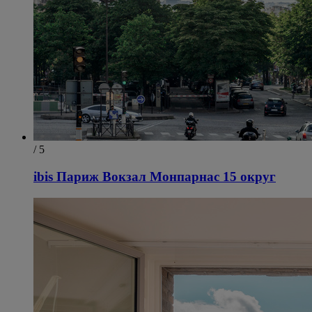
/ 5
ibis Париж Вокзал Монпарнас 15 округ