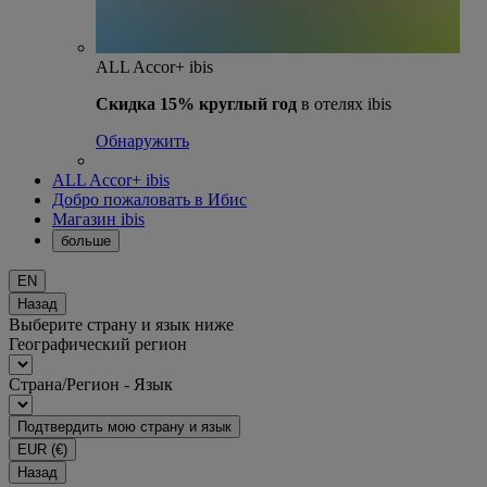
ALL Accor+ ibis
Скидка 15% круглый год
в отелях ibis
Обнаружить
ALL Accor+ ibis
Добро пожаловать в Ибис
Магазин ibis
больше
EN
Назад
Выберите страну и язык ниже
Географический регион
Страна/Регион - Язык
Подтвердить мою страну и язык
EUR
(€)
Назад