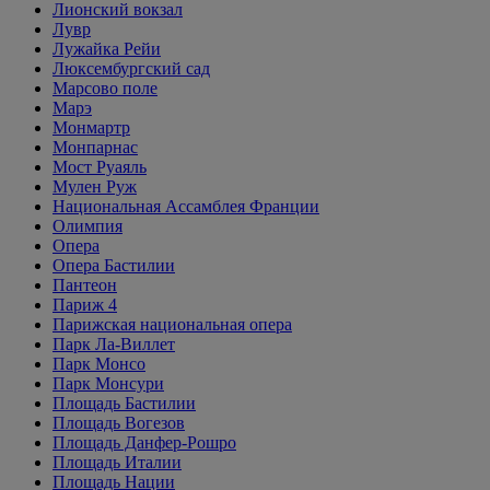
Лионский вокзал
Лувр
Лужайка Рейи
Люксембургский сад
Марсово поле
Марэ
Монмартр
Монпарнас
Мост Руаяль
Мулен Руж
Национальная Ассамблея Франции
Олимпия
Опера
Опера Бастилии
Пантеон
Париж 4
Парижская национальная опера
Парк Ла-Виллет
Парк Монсо
Парк Монсури
Площадь Бастилии
Площадь Вогезов
Площадь Данфер-Рошро
Площадь Италии
Площадь Нации