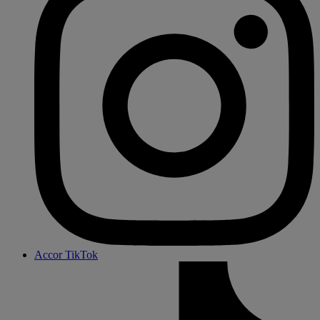
Accor TikTok