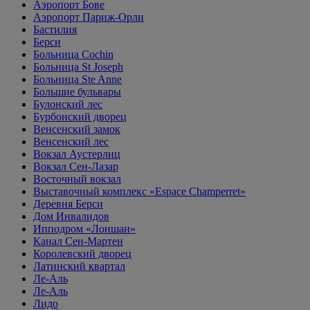
Аэропорт Бове
Аэропорт Париж-Орли
Бастилия
Берси
Больница Cochin
Больница St Joseph
Больница Ste Anne
Большие бульвары
Булонский лес
Бурбонский дворец
Венсенский замок
Венсенский лес
Вокзал Аустерлиц
Вокзал Сен-Лазар
Восточный вокзал
Выставочный комплекс «Espace Champerret»
Деревня Берси
Дом Инвалидов
Ипподром «Лоншан»
Канал Сен-Мартен
Королевский дворец
Латинский квартал
Ле-Аль
Ле-Аль
Лидо