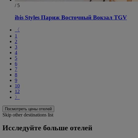
/ 5
ibis Styles Париж Восточный Вокзал TGV
〈
1
2
3
4
5
6
7
8
9
10
12
〉
Посмотреть цены отелей
Skip other destinations list
Исследуйте больше отелей