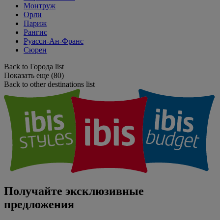
Монтруж
Орли
Париж
Рангис
Руасси-Ан-Франс
Сюрен
Back to Города list
Показать еще (80)
Back to other destinations list
Получайте эксклюзивные
предложения