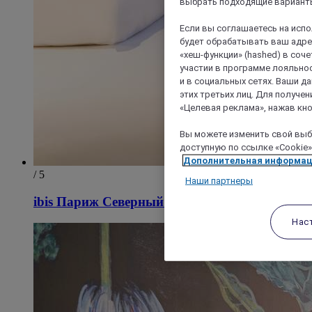
выбрать подходящие варианты
Если вы соглашаетесь на исп
будет обрабатывать ваш адрес
«хеш-функции» (hashed) в соч
участии в программе лояльнос
и в социальных сетях. Ваши 
этих третьих лиц. Для получ
«Целевая реклама», нажав кно
Вы можете изменить свой выбо
доступную по ссылке «Cookie»
Дополнительная информа
/ 5
Наши партнеры
ibis Париж Северный Вокзал
Нас