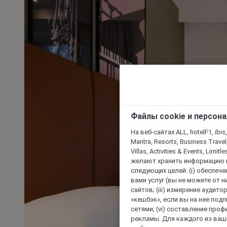
Файлы cookie и персон
На веб-сайтах ALL, hotelF1, ibis,
Mantra, Resorts, Business Travel
Villas, Activities & Events, Limit
желают хранить информацию н
следующих целей: (i) обеспе
вами услуг (вы не можете от н
сайтов; (iii) измерение аудит
«кешбэк», если вы на нее под
сетями; (vi) составление про
рекламы. Для каждого из ваши