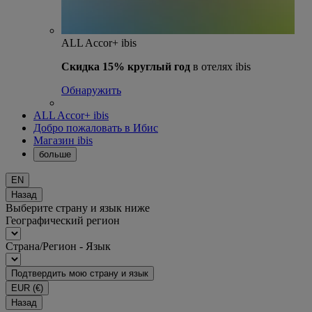
ALL Accor+ ibis
Скидка 15% круглый год
в отелях ibis
Обнаружить
ALL Accor+ ibis
Добро пожаловать в Ибис
Магазин ibis
больше
EN
Назад
Выберите страну и язык ниже
Географический регион
Страна/Регион - Язык
Подтвердить мою страну и язык
EUR
(€)
Назад