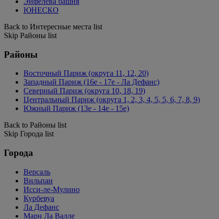
Эйфелева башня
ЮНЕСКО
Back to Интересные места list
Skip Районы list
Районы
Восточный Париж (округа 11, 12, 20)
Западный Париж (16e - 17e - Ла Дефанс)
Северный Париж (округа 10, 18, 19)
Центральный Париж (округа 1, 2, 3, 4, 5, 5, 6, 7, 8, 9)
Южный Париж (13e - 14e - 15e)
Back to Районы list
Skip Города list
Города
Версаль
Вильпан
Исси-ле-Мулино
Курбевуа
Ла Дефанс
Марн Ла Валле