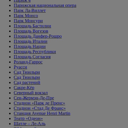
Париж 4
Парижская национальная опера
Парк Ла-Виллет
Парк Монсо
Парк Монсури
Площадь Бастилии
Площадь Вогезов
Площадь Данфер-Рошро
Площадь Италии
Площадь Нации
Площадь Республики
Площадь Согласия
Роланд-Гаррос
Руасси
Сад Тюильри
Сад Тюильри
Сад растений
Сакре-Кёр
Северный вокзал
Сен-Жермэн-Де-Пре
Стадион «Парк де Пренс»
Стадион «Стад Де Франс»
Станция Avenue Henri Martin
Театр «Одеон»
Шатле – Ле-Аль