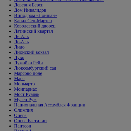
Деревня Берси
Дом Инвалидов
Ипподром «Лоншан»
Канал Сен-Мартен
Королевский дворец
Латинский квартал
Ле-Аль
Ле-Аль
Лидо
Лионский вокзал
Лувр
Лужайка Рейи
Люксембургский сад
Марсово поле
Марэ
Монмартр
Монпарнас
Мост Руаяль
Мулен Руж
Национальная Ассамблея Франции
Олимпия
Опера
Опера Бастилии
Пантеон