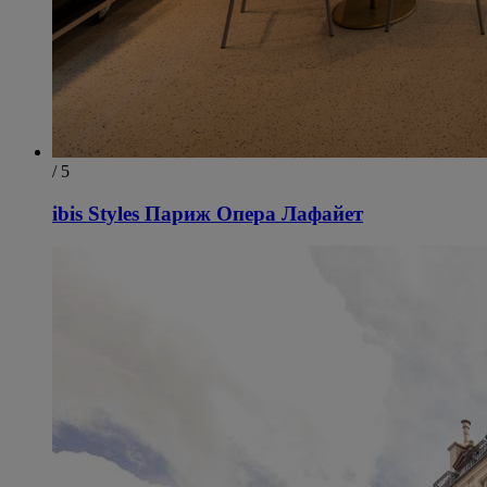
/ 5
ibis Styles Париж Опера Лафайет