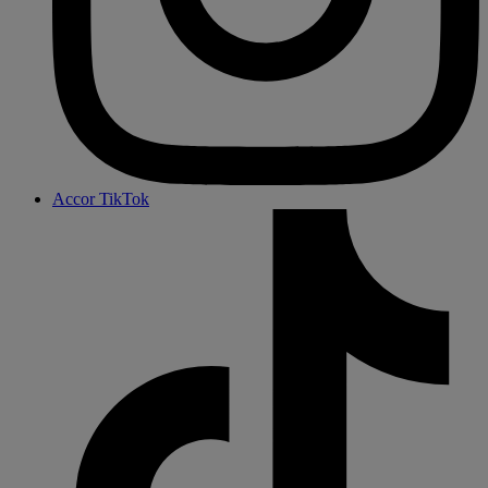
Accor TikTok