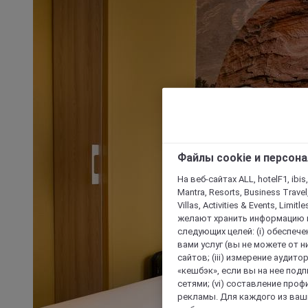
Файлы cookie и персон
На веб-сайтах ALL, hotelF1, ibis,
Mantra, Resorts, Business Travel
Villas, Activities & Events, Limit
желают хранить информацию н
следующих целей: (i) обеспе
вами услуг (вы не можете от н
сайтов; (iii) измерение аудит
«кешбэк», если вы на нее под
сетями; (vi) составление про
рекламы. Для каждого из ваши