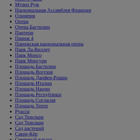
Мулен Руж
Национальная Ассамблея Франции
Олимпия
Опера
Опера Бастилии
Пантеон
Париж 4
Парижская национальная опера
Парк Ла-Виллет
Парк Монсо
Парк Монсури
Площадь Бастилии
Площадь Вогезов
Площадь Данфер-Рошро
Площадь Италии
Площадь Нации
Площадь Республики
Площадь Согласия
Площадь Тертр
Руасси
Сад Тюильри
Сад Тюильри
Сад растений
Сакре-Кёр
Северный вокзал