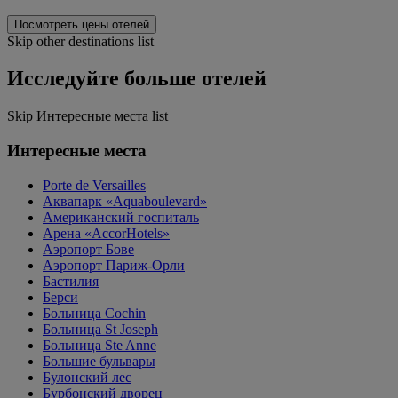
Посмотреть цены отелей
Skip other destinations list
Исследуйте больше отелей
Skip Интересные места list
Интересные места
Porte de Versailles
Аквапарк «Aquaboulevard»
Американский госпиталь
Арена «AccorHotels»
Аэропорт Бове
Аэропорт Париж-Орли
Бастилия
Берси
Больница Cochin
Больница St Joseph
Больница Ste Anne
Большие бульвары
Булонский лес
Бурбонский дворец