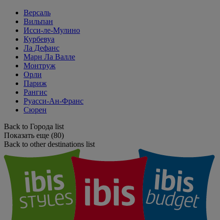
Версаль
Вильпан
Исси-ле-Мулино
Курбевуа
Ла Дефанс
Марн Ла Валле
Монтруж
Орли
Париж
Рангис
Руасси-Ан-Франс
Сюрен
Back to Города list
Показать еще (80)
Back to other destinations list