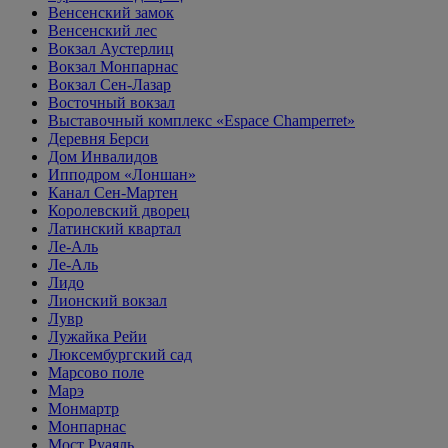
Венсенский замок
Венсенский лес
Вокзал Аустерлиц
Вокзал Монпарнас
Вокзал Сен-Лазар
Восточный вокзал
Выставочный комплекс «Espace Champerret»
Деревня Берси
Дом Инвалидов
Ипподром «Лоншан»
Канал Сен-Мартен
Королевский дворец
Латинский квартал
Ле-Аль
Ле-Аль
Лидо
Лионский вокзал
Лувр
Лужайка Рейи
Люксембургский сад
Марсово поле
Марэ
Монмартр
Монпарнас
Мост Руаяль