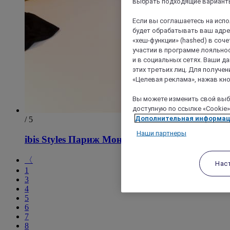
выбрать подходящие варианты
Если вы соглашаетесь на исп
будет обрабатывать ваш адрес
«хеш-функции» (hashed) в соч
участии в программе лояльнос
и в социальных сетях. Ваши 
этих третьих лиц. Для получ
«Целевая реклама», нажав кно
Вы можете изменить свой выбо
доступную по ссылке «Cookie»
Дополнительная информа
/ 5
Наши партнеры
ibis Styles Париж Монмартр Батиньоль
〈
Нас
1
3
4
5
6
7
8