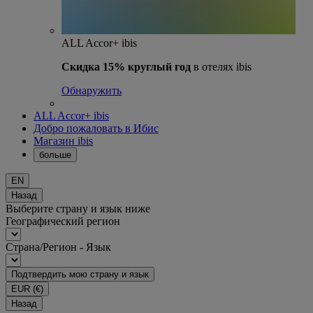
ALL Accor+ ibis
Скидка 15% круглый год
в отелях ibis
Обнаружить
ALL Accor+ ibis
Добро пожаловать в Ибис
Магазин ibis
больше
EN
Назад
Выберите страну и язык ниже
Географический регион
Страна/Регион - Язык
Подтвердить мою страну и язык
EUR
(€)
Назад