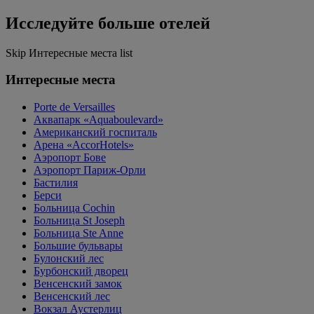
Исследуйте больше отелей
Skip Интересные места list
Интересные места
Porte de Versailles
Аквапарк «Aquaboulevard»
Американский госпиталь
Арена «AccorHotels»
Аэропорт Бове
Аэропорт Париж-Орли
Бастилия
Берси
Больница Cochin
Больница St Joseph
Больница Ste Anne
Большие бульвары
Булонский лес
Бурбонский дворец
Венсенский замок
Венсенский лес
Вокзал Аустерлиц