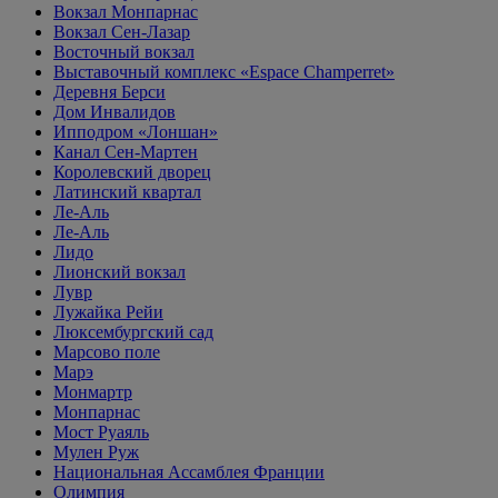
Вокзал Монпарнас
Вокзал Сен-Лазар
Восточный вокзал
Выставочный комплекс «Espace Champerret»
Деревня Берси
Дом Инвалидов
Ипподром «Лоншан»
Канал Сен-Мартен
Королевский дворец
Латинский квартал
Ле-Аль
Ле-Аль
Лидо
Лионский вокзал
Лувр
Лужайка Рейи
Люксембургский сад
Марсово поле
Марэ
Монмартр
Монпарнас
Мост Руаяль
Мулен Руж
Национальная Ассамблея Франции
Олимпия