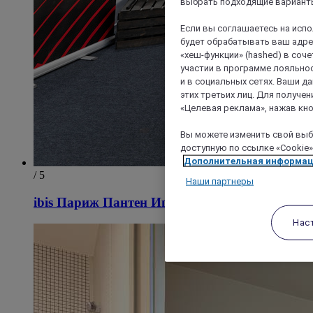
выбрать подходящие варианты
Если вы соглашаетесь на исп
будет обрабатывать ваш адрес
«хеш-функции» (hashed) в соч
участии в программе лояльнос
и в социальных сетях. Ваши 
этих третьих лиц. Для получ
«Целевая реклама», нажав кно
Вы можете изменить свой выбо
доступную по ссылке «Cookie»
Дополнительная информа
/ 5
Наши партнеры
ibis Париж Пантен Иглиз
Нас