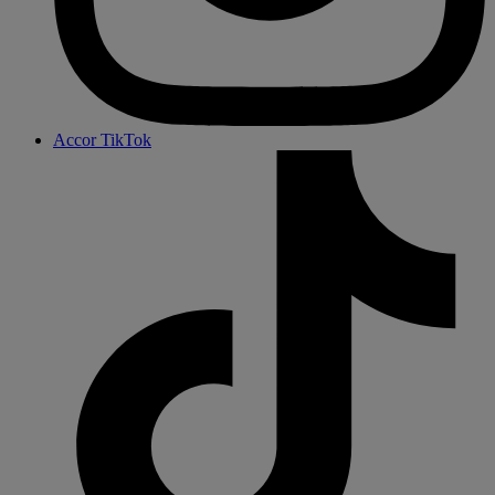
Accor TikTok