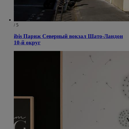
/ 5
ibis Париж Северный вокзал Шато-Ландон
10-й округ