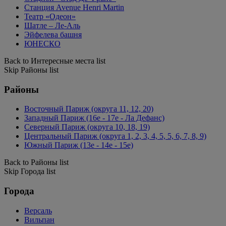
Станция Avenue Henri Martin
Театр «Одеон»
Шатле – Ле-Аль
Эйфелева башня
ЮНЕСКО
Back to Интересные места list
Skip Районы list
Районы
Восточный Париж (округа 11, 12, 20)
Западный Париж (16e - 17e - Ла Дефанс)
Северный Париж (округа 10, 18, 19)
Центральный Париж (округа 1, 2, 3, 4, 5, 5, 6, 7, 8, 9)
Южный Париж (13e - 14e - 15e)
Back to Районы list
Skip Города list
Города
Версаль
Вильпан