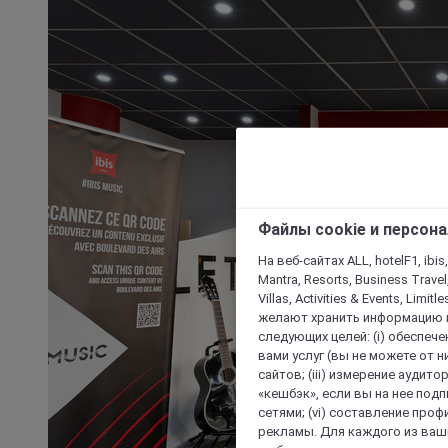
Файлы cookie и персон
На веб-сайтах ALL, hotelF1, ibis,
Mantra, Resorts, Business Travel
Villas, Activities & Events, Limit
желают хранить информацию н
следующих целей: (i) обеспе
вами услуг (вы не можете от н
сайтов; (iii) измерение аудит
«кешбэк», если вы на нее под
сетями; (vi) составление про
рекламы. Для каждого из ваши