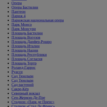
Опера
Опера Бастилии
Пантеон
Париж 4
Парижская национальная опера
Парк Монсо
Парк Монсури
Площадь Бастилии
Площадь Вогезов
Площадь Данфер-Рошро
Площадь Италии
Площадь Нации
Площадь Республики
Площадь Согласия
Площадь Тертр
Роланд-Гаррос
Руасси
Сад Тюильри
Сад Тюильри
Сад растений
Сакре-Кёр
Северный вокзал
Сен-Жермэн-Де-Пре
Стадион «Парк де Пренс»
Стадион «Стад Де Франс»