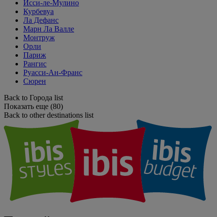
Исси-ле-Мулино
Курбевуа
Ла Дефанс
Марн Ла Валле
Монтруж
Орли
Париж
Рангис
Руасси-Ан-Франс
Сюрен
Back to Города list
Показать еще (80)
Back to other destinations list