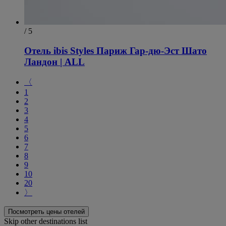
/ 5
Отель ibis Styles Париж Гар-дю-Эст Шато
Ландон | ALL
〈
1
2
3
4
5
6
7
8
9
10
20
〉
Посмотреть цены отелей
Skip other destinations list