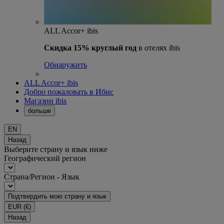
ALL Accor+ ibis
Скидка 15% круглый год
в отелях ibis
Обнаружить
ALL Accor+ ibis
Добро пожаловать в Ибис
Магазин ibis
больше
EN
Назад
Выберите страну и язык ниже
Географический регион
Страна/Регион - Язык
Подтвердить мою страну и язык
EUR
(€)
Назад