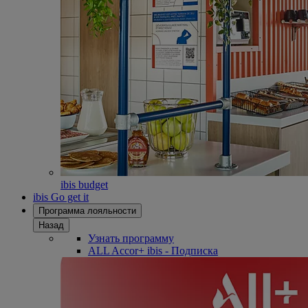
ibis budget
ibis Go get it
Программа лояльности
Назад
Узнать программу
ALL Accor+ ibis - Подписка