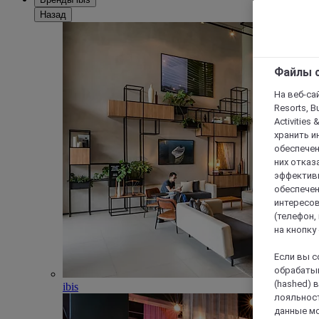
Назад
Файлы c
На веб-сайт
Resorts, B
Activities 
хранить и
обеспечен
них отказа
эффективн
обеспечен
интересов
(телефон,
на кнопку
Если вы с
обрабатыв
(hashed) 
ibis
лояльност
данные мо