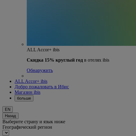
ALL Accor+ ibis
Скидка 15% круглый год
в отелях ibis
Обнаружить
ALL Accor+ ibis
Добро пожаловать в Ибис
Магазин ibis
больше
EN
Назад
Выберите страну и язык ниже
Географический регион