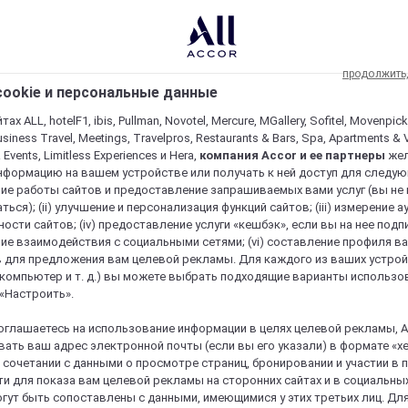
продолжить
ookie и персональные данные
ах ALL, hotelF1, ibis, Pullman, Novotel, Mercure, MGallery, Sofitel, Movenpick
usiness Travel, Meetings, Travelpros, Restaurants & Bars, Spa, Apartments & Vi
& Events, Limitless Experiences и Hera,
компания Accor и ее партнеры
же
нформацию на вашем устройстве или получать к ней доступ для следующи
ие работы сайтов и предоставление запрашиваемых вами услуг (вы не
ться); (ii) улучшение и персонализация функций сайтов; (iii) измерение 
ости сайтов; (iv) предоставление услуги «кешбэк», если вы на нее подпи
ие взаимодействия с социальными сетями; (vi) составление профиля в
 для предложения вам целевой рекламы. Для каждого из ваших устро
 компьютер и т. д.) вы можете выбрать подходящие варианты использо
 «Настроить».
оглашаетесь на использование информации в целях целевой рекламы, A
ать ваш адрес электронной почты (если вы его указали) в формате «х
в сочетании с данными о просмотре страниц, бронировании и участии в
и для показа вам целевой рекламы на сторонних сайтах и в социальных
гут быть сопоставлены с данными, имеющимися у этих третьих лиц. Дл