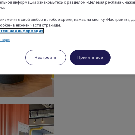
льной информации ознакомьтесь с разделом «Целевая реклама», нажа
ь».
 изменить свой выбор в любое время, нажав на кнопку «Настроить», д
ookie» в нижней части страницы.
тельная информация
тнеры
Настроить
Принять все