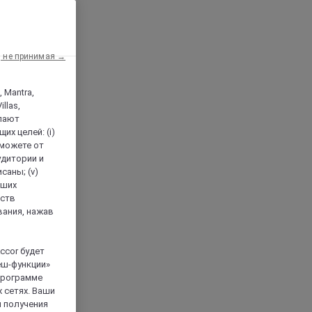
, не принимая →
, Mantra,
llas,
лают
х целей: (i)
 можете от
аудитории и
саны; (v)
аших
йств
вания, нажав
ccor будет
еш-функции»
 программе
 сетях. Ваши
я получения