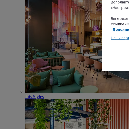
дополните
«Настроит
Вы можете
ссылке «C
Дополни
Наши пар
ibis Styles