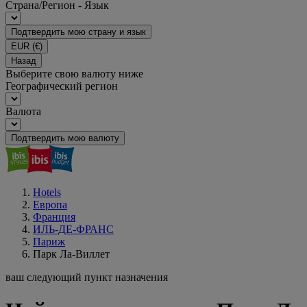
Страна/Регион - Язык
Подтвердить мою страну и язык
EUR
(€)
Назад
Выберите свою валюту ниже
Географический регион
Валюта
Подтвердить мою валюту
Hotels
Европа
Франция
ИЛЬ-ДЕ-ФРАНС
Париж
Парк Ла-Виллет
ваш следующий пункт назначения