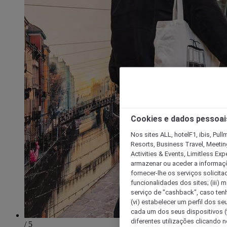
Cookies e dados pessoai
Nos sites ALL, hotelF1, ibis, Pul
Resorts, Business Travel, Meetin
Activities & Events, Limitless Ex
armazenar ou aceder a informaçõe
fornecer-lhe os serviços solicita
funcionalidades dos sites; (iii) 
serviço de "cashback", caso tenha
(vi) estabelecer um perfil dos se
cada um dos seus dispositivos (t
diferentes utilizações clicando n
/ 5