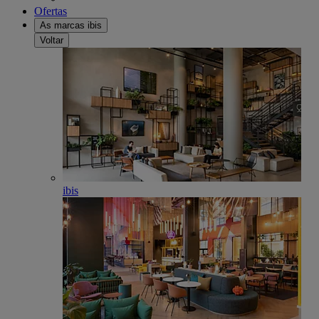
Ofertas
As marcas ibis
Voltar
ibis