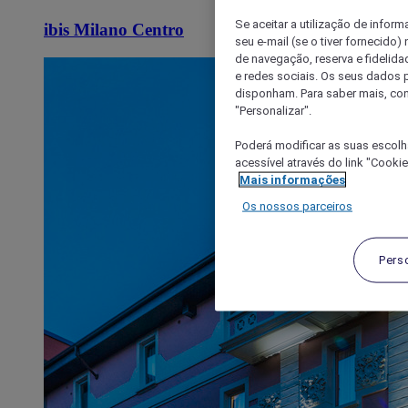
Se aceitar a utilização de inform
ibis Milano Centro
seu e-mail (se o tiver fornecid
de navegação, reserva e fidelidad
e redes sociais. Os seus dados
disponham. Para saber mais, con
"Personalizar".
Poderá modificar as suas escolh
acessível através do link "Cooki
Mais informações
Os nossos parceiros
Pers