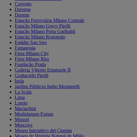
Corvetto
Darsena
Duomo
Estação Ferroviária Milano Centrale
Estação Milano Greco Pirelli
Estação Milano Porta Garibaldi
Estação Milano Rogoredo
Estádio San Siro
Famagosta
Fiera Milano City
Fiera Milano Rho
Fundação Prada
Galleria Vittorio Emanuele II
Grattacielo Pirelli
Isola
Jardins Públicos Indro Montanelli
La Scala
Lima
Loreto
Maciachini
Mediolanum Forum
Missori
Moscova
Museo Interattivo del Cinema
Museu de História Natural de Milão