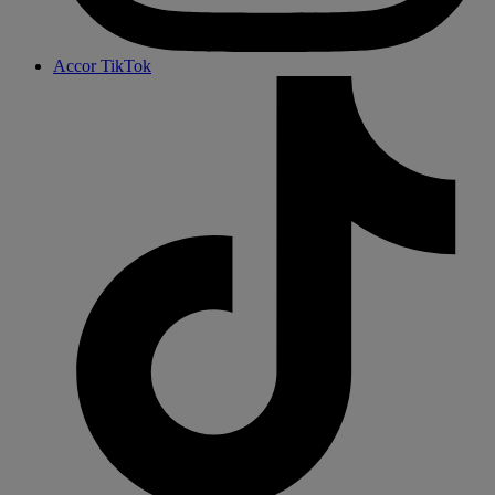
Accor TikTok