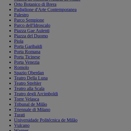
Orto Botanico di Brera
Padiglione d'Arte Contemporanea
Palestro
Parco Sempione
Parco dell'Idroscalo
Piazza Gae Aulenti
Piazza del Duomo
Piola
Porta Garibaldi
Porta Romana
Porta Ticinese
Porta Venezia
Romolo
Spazio Oberdan
Teatro Della Luna
Teatro Strehler
Teatro alla Scala
Teatro degli Arcimboldi
Torre Velasca
Tribunal de Milão
Triennale di Milano
Turati
Universidade Politécnica de Milão
Vulcano
Wagner