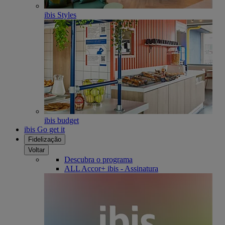
ibis Styles
ibis budget
ibis Go get it
Fidelização
Voltar
Descubra o programa
ALL Accor+ ibis - Assinatura