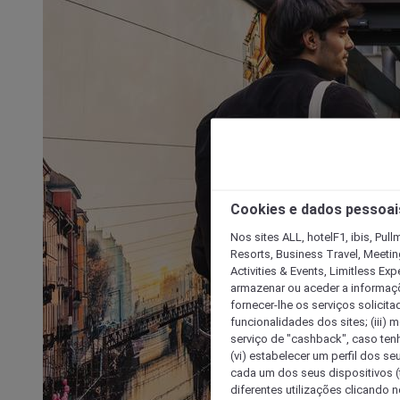
Cookies e dados pessoai
Nos sites ALL, hotelF1, ibis, Pul
Resorts, Business Travel, Meetin
Activities & Events, Limitless Ex
armazenar ou aceder a informaçõe
fornecer-lhe os serviços solicita
funcionalidades dos sites; (iii) 
serviço de "cashback", caso tenha
(vi) estabelecer um perfil dos se
cada um dos seus dispositivos (t
diferentes utilizações clicando n