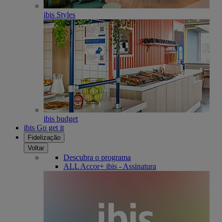
ibis Styles
ibis budget
ibis Go get it
Fidelização
Voltar
Descubra o programa
ALL Accor+ ibis - Assinatura