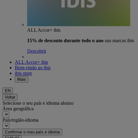
ALL Accor+ ibis
15% de desconto durante todo o ano
nas marcas ibis
Descobrir
ALL Accor+ ibis
Bem-vindo ao ibis
ibis store
Mais
EN
Voltar
Selecione o seu país e idioma abaixo
Área geográfica
País/região-idioma
Confirmar o meu país e idioma