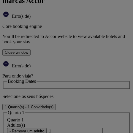
marcas Accor
Erro(s de)
Core booking engine
You’ll be redirected to Accor website to view available hotels and
book your stay
Close window
Erro(s de)
Para onde viaja?
Booking Dates
Selecione os seus hóspedes
1 Quarto(s) - 1 Convidado(s)
Quarto 1
Quarto 1
Adulto(s)
- Remova um adulto