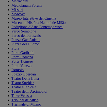
Maciachini
Mediolanum Forum
Missori
Moscova
Museo Interattivo del Cinema
Museu de História Natural de Milão
Padiglione d'Arte Contemporanea
Parco Sempione
Parco dell'Idroscalo
Piazza Gae Aulenti
Piazza del Duomo
Piola
Porta Garibaldi
Porta Romana
Porta Ticinese
Porta Venezia
Romolo
Spazio Oberdan
Teatro Della Luna
Teatro Strehler
Teatro alla Scala
Teatro degli Arcimboldi
Torre Velasca
Tribunal de Milão
Triennale di Milano