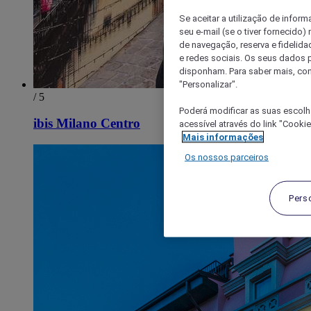
Se aceitar a utilização de inform
seu e-mail (se o tiver fornecid
de navegação, reserva e fidelidad
e redes sociais. Os seus dados
disponham. Para saber mais, con
"Personalizar".
/ 5
Poderá modificar as suas escolh
ibis Milano Centro
acessível através do link "Cooki
Mais informações
Os nossos parceiros
Pers