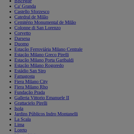
Bisceglie
Ca' Granda
Castello Sforzesco
Catedral de Milão
Cemitério Monumental de Milão
Colonne di San Lorenzo
Corvetto
Darsena
Duomo
Estação Ferroviária Milano Centrale
Estação Milano Greco Pirelli
Estação Milano Porta Garibaldi
Estação Milano Rogoredo
Estádio San Siro
Famagosta
Fiera Milano City
Fiera Milano Rho
Fundação Prada
Galleria Vittorio Emanuele II
Grattacielo Pirelli
Isola
Jardins Públicos Indro Montanelli
La Scala
Lima
Loreto