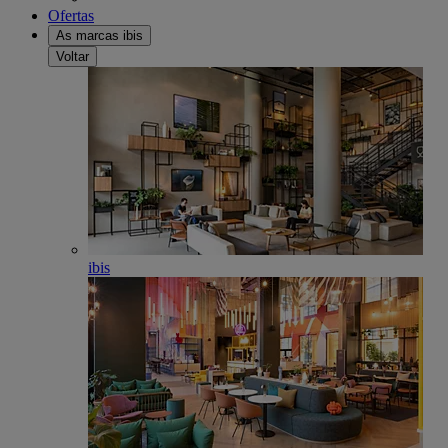
Ofertas
As marcas ibis
Voltar
ibis