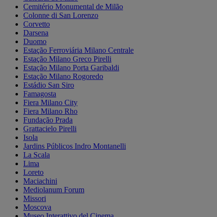
Cemitério Monumental de Milão
Colonne di San Lorenzo
Corvetto
Darsena
Duomo
Estação Ferroviária Milano Centrale
Estação Milano Greco Pirelli
Estação Milano Porta Garibaldi
Estação Milano Rogoredo
Estádio San Siro
Famagosta
Fiera Milano City
Fiera Milano Rho
Fundação Prada
Grattacielo Pirelli
Isola
Jardins Públicos Indro Montanelli
La Scala
Lima
Loreto
Maciachini
Mediolanum Forum
Missori
Moscova
Museo Interattivo del Cinema