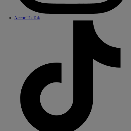
Accor TikTok