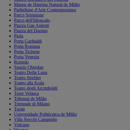
Museu de História Natural de Milão
Padiglione d'Arte Contemporanea
Parco Sempione
Parco dell'Idroscalo
Piazza Gae Aulenti
Piazza del Duomo
Piola
Porta Garibaldi
Porta Romana
Porta Ticinese
Porta Venezia
Romolo
Spazio Oberdan
Teatro Della Luna
Teatro Strehler
Teatro alla Scala
Teatro degli Arcimboldi
Torre Velasca
Tribunal de Milão
Triennale di Milano
Turati
Universidade Politécnica de Milão
Villa Necchi Campiglio
Vulcano
Wagner