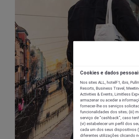
Cookies e dados pessoai
Nos sites ALL, hotelF1, ibis, Pul
Resorts, Business Travel, Meetin
Activities & Events, Limitless Ex
armazenar ou aceder a informaçõe
fornecer-lhe os serviços solicita
funcionalidades dos sites; (iii) 
serviço de "cashback", caso tenha
(vi) estabelecer um perfil dos se
cada um dos seus dispositivos (t
diferentes utilizações clicando n