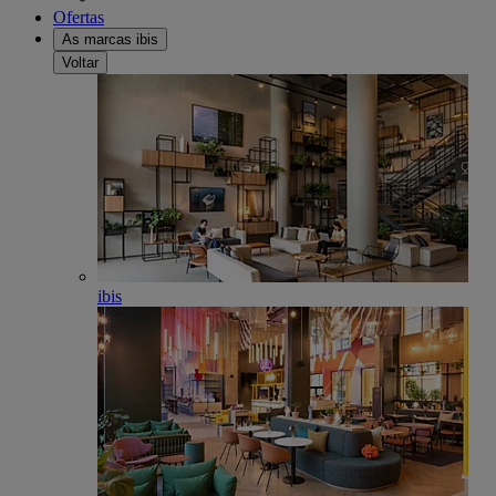
Ofertas
As marcas ibis
Voltar
ibis