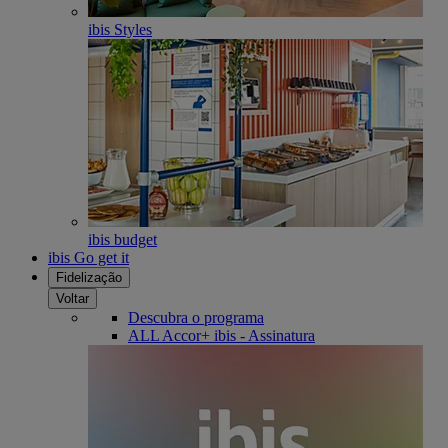
ibis Styles
ibis budget
ibis Go get it
Fidelização
Voltar
Descubra o programa
ALL Accor+ ibis - Assinatura