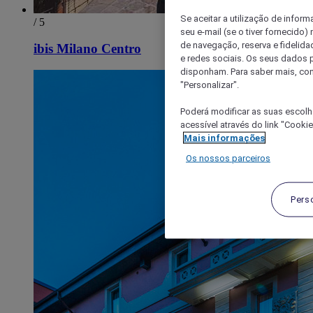
Se aceitar a utilização de inform
/ 5
seu e-mail (se o tiver fornecid
de navegação, reserva e fidelidad
ibis Milano Centro
e redes sociais. Os seus dados
disponham. Para saber mais, con
"Personalizar".
Poderá modificar as suas escolh
acessível através do link "Cooki
Mais informações
Os nossos parceiros
Pers