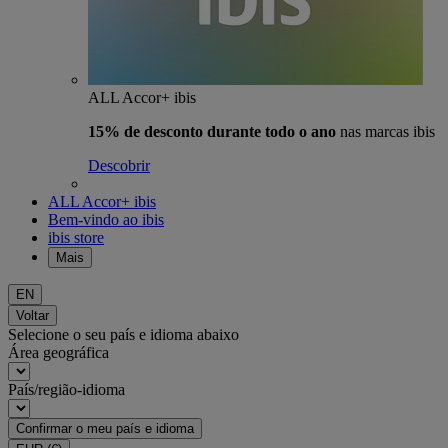
ALL Accor+ ibis
15% de desconto durante todo o ano
nas marcas ibis
Descobrir
ALL Accor+ ibis
Bem-vindo ao ibis
ibis store
Mais
EN
Voltar
Selecione o seu país e idioma abaixo
Área geográfica
País/região-idioma
Confirmar o meu país e idioma