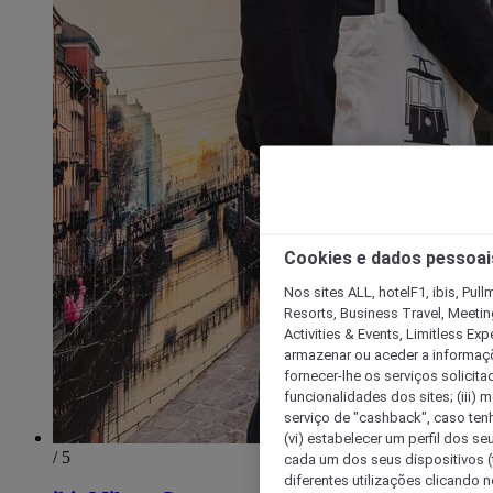
Cookies e dados pessoai
Nos sites ALL, hotelF1, ibis, Pul
Resorts, Business Travel, Meetin
Activities & Events, Limitless Ex
armazenar ou aceder a informaçõe
fornecer-lhe os serviços solicita
funcionalidades dos sites; (iii) 
serviço de "cashback", caso tenha
(vi) estabelecer um perfil dos se
/ 5
cada um dos seus dispositivos (t
diferentes utilizações clicando n