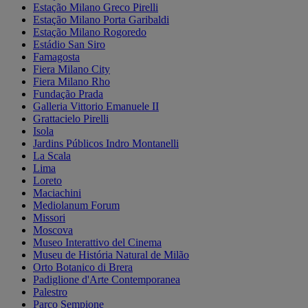
Estação Milano Greco Pirelli
Estação Milano Porta Garibaldi
Estação Milano Rogoredo
Estádio San Siro
Famagosta
Fiera Milano City
Fiera Milano Rho
Fundação Prada
Galleria Vittorio Emanuele II
Grattacielo Pirelli
Isola
Jardins Públicos Indro Montanelli
La Scala
Lima
Loreto
Maciachini
Mediolanum Forum
Missori
Moscova
Museo Interattivo del Cinema
Museu de História Natural de Milão
Orto Botanico di Brera
Padiglione d'Arte Contemporanea
Palestro
Parco Sempione