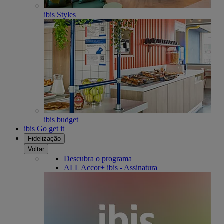
ibis Styles
ibis budget
ibis Go get it
Fidelização
Voltar
Descubra o programa
ALL Accor+ ibis - Assinatura