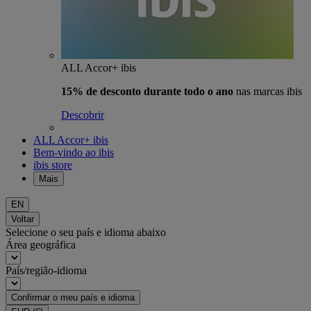
ALL Accor+ ibis
15% de desconto durante todo o ano
nas marcas ibis
Descobrir
ALL Accor+ ibis
Bem-vindo ao ibis
ibis store
Mais
EN
Voltar
Selecione o seu país e idioma abaixo
Área geográfica
País/região-idioma
Confirmar o meu país e idioma