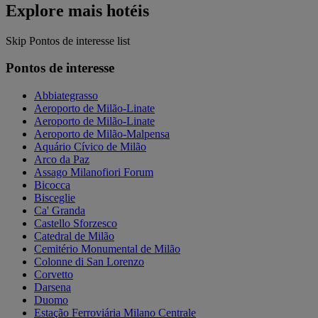
Explore mais hotéis
Skip Pontos de interesse list
Pontos de interesse
Abbiategrasso
Aeroporto de Milão-Linate
Aeroporto de Milão-Linate
Aeroporto de Milão-Malpensa
Aquário Cívico de Milão
Arco da Paz
Assago Milanofiori Forum
Bicocca
Bisceglie
Ca' Granda
Castello Sforzesco
Catedral de Milão
Cemitério Monumental de Milão
Colonne di San Lorenzo
Corvetto
Darsena
Duomo
Estação Ferroviária Milano Centrale