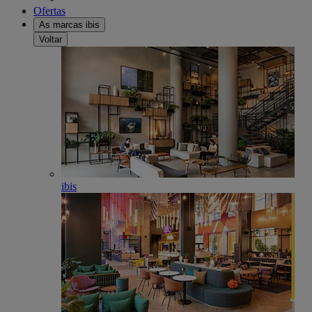
Ofertas
As marcas ibis
Voltar
ibis