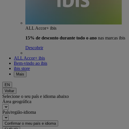
ALL Accor+ ibis
15% de desconto durante todo o ano
nas marcas ibis
Descobrir
ALL Accor+ ibis
Bem-vindo ao ibis
ibis store
Mais
EN
Voltar
Selecione o seu país e idioma abaixo
Área geográfica
País/região-idioma
Confirmar o meu país e idioma