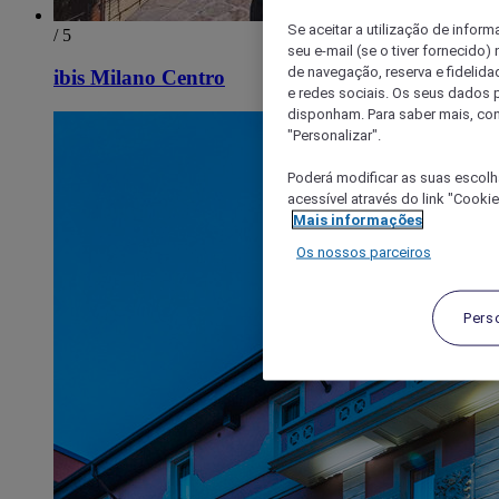
Se aceitar a utilização de inform
/ 5
seu e-mail (se o tiver fornecid
de navegação, reserva e fidelidad
ibis Milano Centro
e redes sociais. Os seus dados
disponham. Para saber mais, con
"Personalizar".
Poderá modificar as suas escolh
acessível através do link "Cooki
Mais informações
Os nossos parceiros
Pers