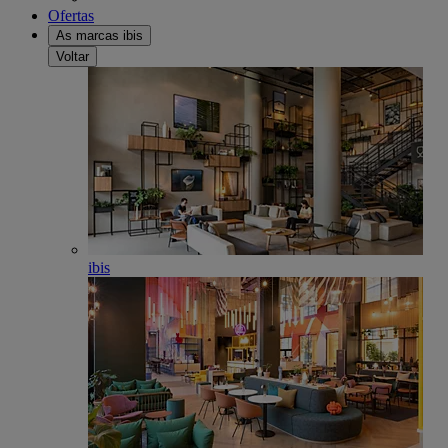
Ofertas
As marcas ibis
Voltar
ibis