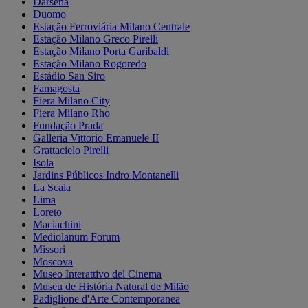
Darsena
Duomo
Estação Ferroviária Milano Centrale
Estação Milano Greco Pirelli
Estação Milano Porta Garibaldi
Estação Milano Rogoredo
Estádio San Siro
Famagosta
Fiera Milano City
Fiera Milano Rho
Fundação Prada
Galleria Vittorio Emanuele II
Grattacielo Pirelli
Isola
Jardins Públicos Indro Montanelli
La Scala
Lima
Loreto
Maciachini
Mediolanum Forum
Missori
Moscova
Museo Interattivo del Cinema
Museu de História Natural de Milão
Padiglione d'Arte Contemporanea