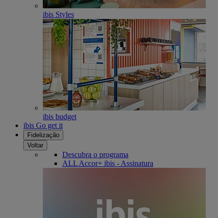
ibis Styles
ibis budget
ibis Go get it
Fidelização
Voltar
Descubra o programa
ALL Accor+ ibis - Assinatura