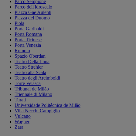
Parco Sempione
Parco dell'Idroscalo
Piazza Gae Aulenti
Piazza del Duomo
Piola
Porta Garibaldi
Porta Romana
Porta Ticinese
Porta Venezia
Romolo
Spazio Oberdan
Teatro Della Luna
Teatro Strehler
Teatro alla Scala
Teatro degli Arcimboldi
Torre Velasca
Tribunal de Milão
Triennale di Milano
Turati
Universidade Politécnica de Milão
Villa Necchi Campiglio
Vulcano
Wagner
Zara