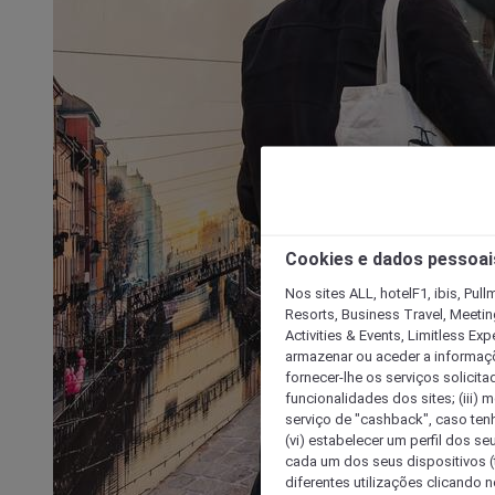
Cookies e dados pessoai
Nos sites ALL, hotelF1, ibis, Pul
Resorts, Business Travel, Meetin
Activities & Events, Limitless Ex
armazenar ou aceder a informaçõe
fornecer-lhe os serviços solicita
funcionalidades dos sites; (iii) 
serviço de "cashback", caso tenha
(vi) estabelecer um perfil dos se
cada um dos seus dispositivos (t
diferentes utilizações clicando n