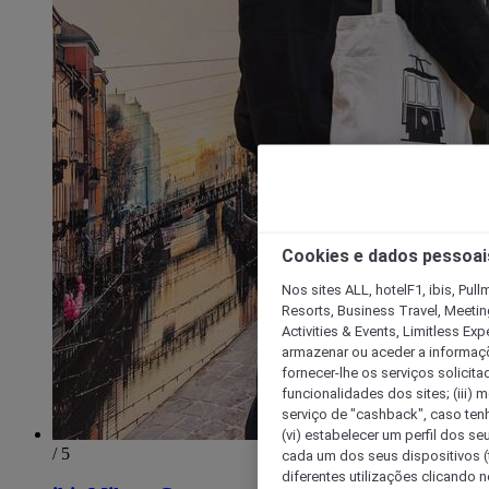
Cookies e dados pessoai
Nos sites ALL, hotelF1, ibis, Pul
Resorts, Business Travel, Meetin
Activities & Events, Limitless Ex
armazenar ou aceder a informaçõe
fornecer-lhe os serviços solicita
funcionalidades dos sites; (iii) 
serviço de "cashback", caso tenha
(vi) estabelecer um perfil dos se
/ 5
cada um dos seus dispositivos (t
diferentes utilizações clicando n