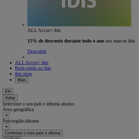
ALL Accor+ ibis
15% de desconto durante todo o ano
nas marcas ibis
Descobrir
ALL Accor+ ibis
Bem-vindo ao ibis
ibis store
Mais
EN
Voltar
Selecione o seu país e idioma abaixo
Área geográfica
País/região-idioma
Confirmar o meu país e idioma