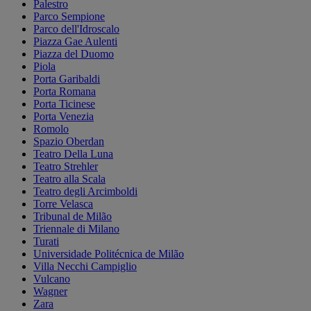
Palestro
Parco Sempione
Parco dell'Idroscalo
Piazza Gae Aulenti
Piazza del Duomo
Piola
Porta Garibaldi
Porta Romana
Porta Ticinese
Porta Venezia
Romolo
Spazio Oberdan
Teatro Della Luna
Teatro Strehler
Teatro alla Scala
Teatro degli Arcimboldi
Torre Velasca
Tribunal de Milão
Triennale di Milano
Turati
Universidade Politécnica de Milão
Villa Necchi Campiglio
Vulcano
Wagner
Zara