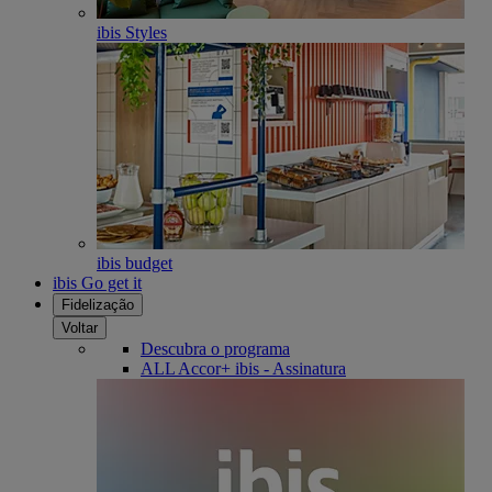
ibis Styles
ibis budget
ibis Go get it
Fidelização
Voltar
Descubra o programa
ALL Accor+ ibis - Assinatura