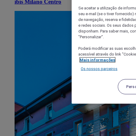
ibis Milano Centro
Se aceitar a utilização de inform
seu e-mail (se o tiver fornecid
de navegação, reserva e fidelidad
e redes sociais. Os seus dados
disponham. Para saber mais, con
"Personalizar".
Poderá modificar as suas escolh
acessível através do link "Cooki
Mais informações
Os nossos parceiros
Pers