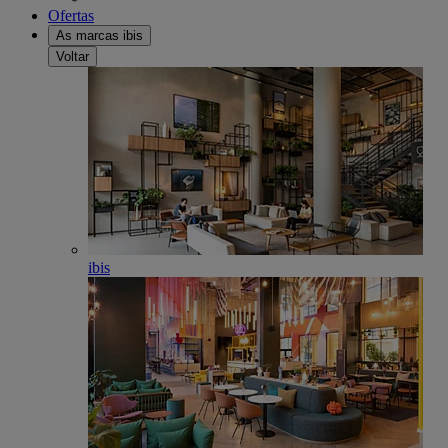
Ofertas
As marcas ibis
Voltar
ibis