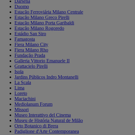
Darsena
Duomo
Estação Ferroviária Milano Centrale
Estação Milano Greco Pirelli
Estação Milano Porta Garibaldi
Estação Milano Rogoredo
Estádio San Siro
Famagosta
Fiera Milano City
Fiera Milano Rho
Fundação Prada
Galleria Vittorio Emanuele II
Grattacielo Pirelli
Isola
Jardins Públicos Indro Montanelli
La Scala
Lima
Loreto
Maciachini
Mediolanum Forum
Missori
Museo Interattivo del Cinema
Museu de História Natural de Milão
Orto Botanico di Brera
Padiglione d'Arte Contemporanea