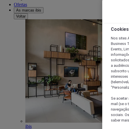
Ofertas
As marcas ibis
Voltar
Cookies
Nos sites A
Business T
Events, Li
informações
solicitados
a audiênci
subscrito u
interesses
(telemóvel
"Personaliz
Se aceitar 
mail (se o
navegação,
sociais. O
saber mais
ibis