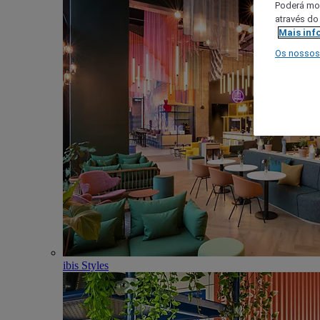
Poderá mod
através do
Mais inf
Os nossos
ibis Styles