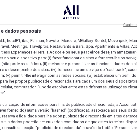
Continu
 e dados pessoais
LL, hotelF1, ibis, Pullman, Novotel, Mercure, MGallery, Sofitel, Movenpick, Man
ravel, Meetings, Travelpros, Restaurants & Bars, Spa, Apartments & Villas, Acti
mitless Experiences e Hera, a
Accor e os seus parceiros
desejam armazenar 
 no seu dispositivo para: (i) fazer funcionar os sites e fornecer-lhe os servi
 (não pode recusá-los); (ii) melhorar e personalizar as funcionalidades dos site
a e o desempenho dos sites; (iv) fornecer-lhe um serviço de "cashback", caso
m; (v) permitir-lhe interagir com as redes sociais; (vi) estabelecer um perfil d
 para lhe propor publicidade direcionada. Para cada um dos seus dispositivo
/celular, computador...), pode escolher entre estas diferentes utilizações cli
ar".
a utilização de informações para fins de publicidade direcionada, a Accor trat
 tiver fornecido) numa versão "hashed" (codificada), associada aos seus dad
 reserva e fidelidade para lhe exibir publicidade direcionada em sites de terc
s seus dados poderão ser cruzados com dados de que estes terceiros dispo
, consulte a secção "publicidade direcionada" através do botão "Personalizar