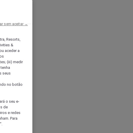
ar sem aceitar →
tra, Resorts,
vities &
ou aceder a
ços
s; (iii) medir
 tenha
os seus
s
cando no botão
ará o seu e-
os de
eiros e redes
nham. Para
".