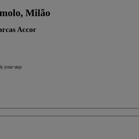
omolo, Milão
arcas Accor
ok your stay