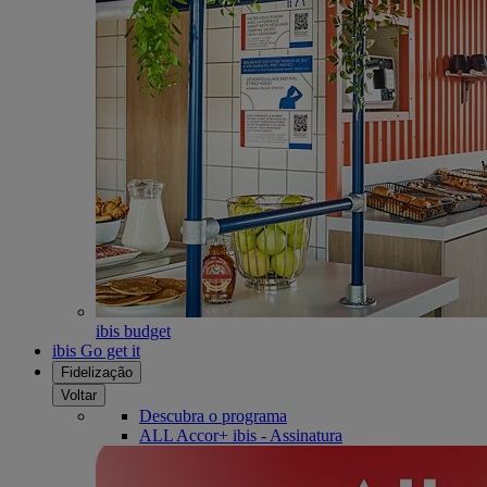
ibis budget
ibis Go get it
Fidelização
Voltar
Descubra o programa
ALL Accor+ ibis - Assinatura