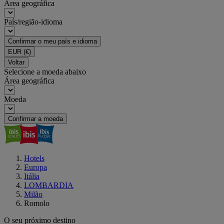
Área geográfica
País/região-idioma
Confirmar o meu país e idioma
EUR
(€)
Voltar
Selecione a moeda abaixo
Área geográfica
Moeda
Confirmar a moeda
Hotels
Europa
Itália
LOMBARDIA
Milão
Romolo
O seu próximo destino