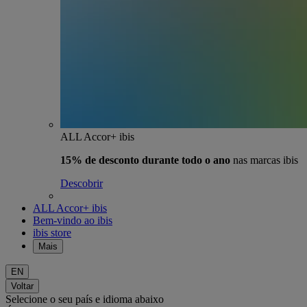
ALL Accor+ ibis
15% de desconto durante todo o ano
nas marcas ibis
Descobrir
ALL Accor+ ibis
Bem-vindo ao ibis
ibis store
Mais
EN
Voltar
Selecione o seu país e idioma abaixo