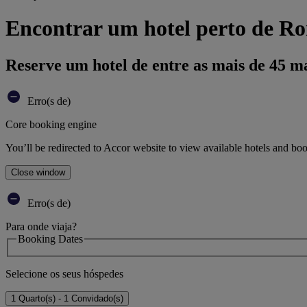
Encontrar um hotel perto de R
Reserve um hotel de entre as mais de 45 m
Erro(s de)
Core booking engine
You’ll be redirected to Accor website to view available hotels and bo
Close window
Erro(s de)
Para onde viaja?
Booking Dates
Selecione os seus hóspedes
1 Quarto(s) - 1 Convidado(s)