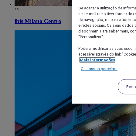
Se aceitar a utilização de inform
/ 5
seu e-mail (se o tiver fornecid
de navegação, reserva e fidelidad
ibis Milano Centro
e redes sociais. Os seus dados
disponham. Para saber mais, con
"Personalizar".
Poderá modificar as suas escolh
acessível através do link "Cooki
Mais informações
Os nossos parceiros
Pers