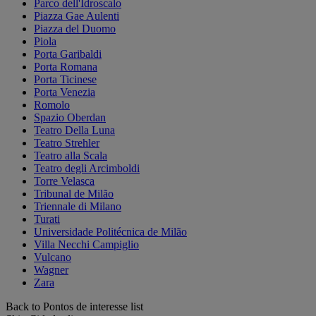
Parco dell'Idroscalo
Piazza Gae Aulenti
Piazza del Duomo
Piola
Porta Garibaldi
Porta Romana
Porta Ticinese
Porta Venezia
Romolo
Spazio Oberdan
Teatro Della Luna
Teatro Strehler
Teatro alla Scala
Teatro degli Arcimboldi
Torre Velasca
Tribunal de Milão
Triennale di Milano
Turati
Universidade Politécnica de Milão
Villa Necchi Campiglio
Vulcano
Wagner
Zara
Back to Pontos de interesse list