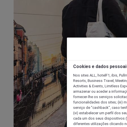
Cookies e dados pessoai
Nos sites ALL, hotelF1, ibis, Pul
Resorts, Business Travel, Meetin
Activities & Events, Limitless Ex
armazenar ou aceder a informaçõe
fornecer-lhe os serviços solicita
funcionalidades dos sites; (iii) 
serviço de "cashback", caso tenha
(vi) estabelecer um perfil dos se
cada um dos seus dispositivos (t
diferentes utilizações clicando n