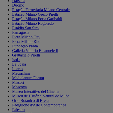
Darsena
Duomo
Estação Ferroviária Milano Centrale
Estação Milano Greco Pirelli
Estação Milano Porta Garibaldi
Estação Milano Rogoredo
Estádio San Siro
Famagosta
Fiera Milano City
Fiera Milano Rho
Fundação Prada
Galleria Vittorio Emanuele II
Grattacielo Pirelli
Isola
La Scala
Loreto
Maciachini
Mediolanum Forum
Missori
Moscova
Museo Interattivo del Cinema
Museu de História Natural de Milão
Orto Botanico di Brera
Padiglione d'Arte Contemporanea
Palestro