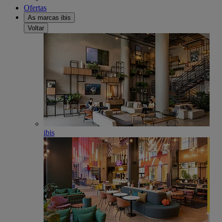
Ofertas
As marcas ibis
Voltar
ibis