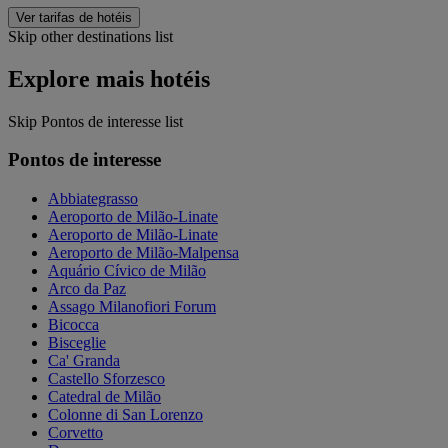
Ver tarifas de hotéis
Skip other destinations list
Explore mais hotéis
Skip Pontos de interesse list
Pontos de interesse
Abbiategrasso
Aeroporto de Milão-Linate
Aeroporto de Milão-Linate
Aeroporto de Milão-Malpensa
Aquário Cívico de Milão
Arco da Paz
Assago Milanofiori Forum
Bicocca
Bisceglie
Ca' Granda
Castello Sforzesco
Catedral de Milão
Colonne di San Lorenzo
Corvetto