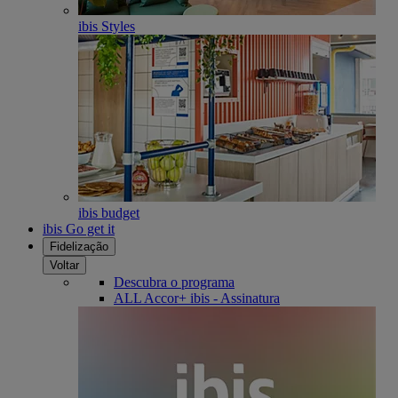
ibis Styles
ibis budget
ibis Go get it
Fidelização
Voltar
Descubra o programa
ALL Accor+ ibis - Assinatura