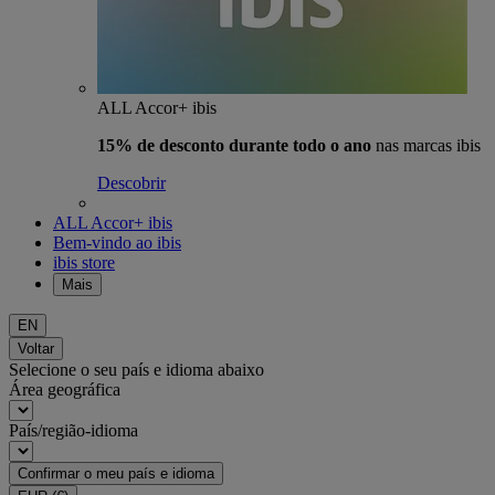
ALL Accor+ ibis
15% de desconto durante todo o ano
nas marcas ibis
Descobrir
ALL Accor+ ibis
Bem-vindo ao ibis
ibis store
Mais
EN
Voltar
Selecione o seu país e idioma abaixo
Área geográfica
País/região-idioma
Confirmar o meu país e idioma