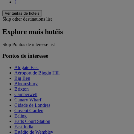
〉
Ver tarifas de hotéis
Skip other destinations list
Explore mais hotéis
Skip Pontos de interesse list
Pontos de interesse
Aldgate East
Aéroport de Biggin Hill
Big Ben
Bloomsbury
Brixton
Camberwell
Canary Wharf
Cidade de Londres
Covent Garden
Ealing
Earls Court Station
East India
Estádio de Wembley