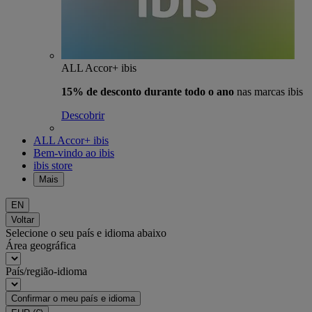
ALL Accor+ ibis
15% de desconto durante todo o ano
nas marcas ibis
Descobrir
ALL Accor+ ibis
Bem-vindo ao ibis
ibis store
Mais
EN
Voltar
Selecione o seu país e idioma abaixo
Área geográfica
País/região-idioma
Confirmar o meu país e idioma