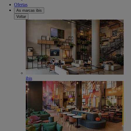
Ofertas
As marcas ibis
Voltar
ibis