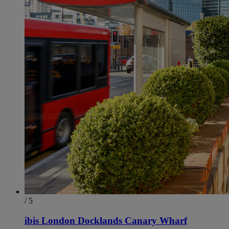
/ 5
ibis London Docklands Canary Wharf