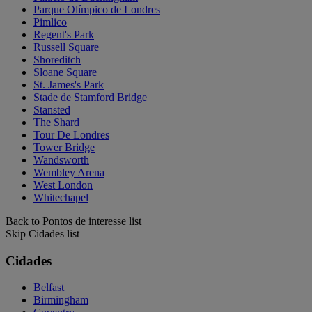
Parque Olímpico de Londres
Pimlico
Regent's Park
Russell Square
Shoreditch
Sloane Square
St. James's Park
Stade de Stamford Bridge
Stansted
The Shard
Tour De Londres
Tower Bridge
Wandsworth
Wembley Arena
West London
Whitechapel
Back to Pontos de interesse list
Skip Cidades list
Cidades
Belfast
Birmingham