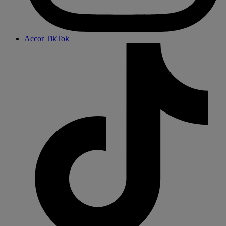
Accor TikTok