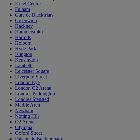
Excel Centre
Fulham
Gare de Blackfriars
Greenwich
Hackney
Hammersmith
Harrods
Holborn
Hyde Park
Islington
Kensington
Lambeth
Leiceister Square
Liverpool Street
London Eye
London O2 Arena
Londres Paddington
Londres Stansted
Marble Arch
Newham
Notting Hill
O2 Arena
Olympia
Oxford Street
Palácio de Buckingham