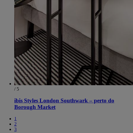
/ 5
ibis Styles London Southwark – perto do
Borough Market
1
2
3