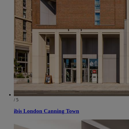
/ 5
ibis London Canning Town