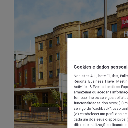
Cookies e dados pessoai
Nos sites ALL, hotelF1, ibis, Pul
Resorts, Business Travel, Meetin
Activities & Events, Limitless Ex
armazenar ou aceder a informaçõe
fornecer-lhe os serviços solicita
funcionalidades dos sites; (iii) 
serviço de "cashback", caso tenha
(vi) estabelecer um perfil dos se
cada um dos seus dispositivos (t
diferentes utilizações clicando n