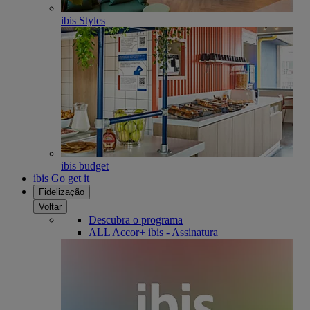
ibis Styles
ibis budget
ibis Go get it
Fidelização
Voltar
Descubra o programa
ALL Accor+ ibis - Assinatura