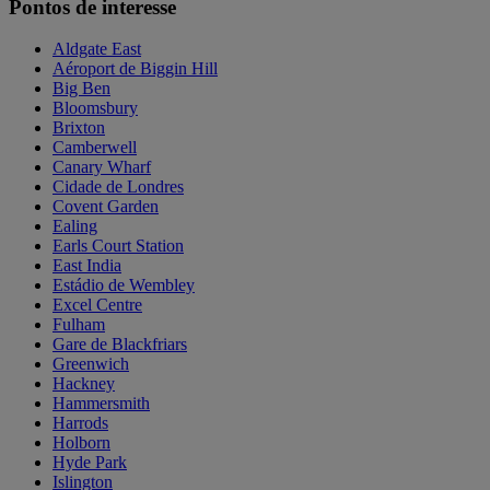
Pontos de interesse
Aldgate East
Aéroport de Biggin Hill
Big Ben
Bloomsbury
Brixton
Camberwell
Canary Wharf
Cidade de Londres
Covent Garden
Ealing
Earls Court Station
East India
Estádio de Wembley
Excel Centre
Fulham
Gare de Blackfriars
Greenwich
Hackney
Hammersmith
Harrods
Holborn
Hyde Park
Islington