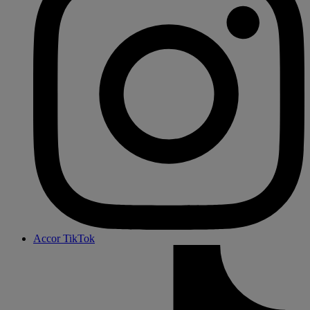
Accor TikTok