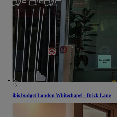
/ 5
ibis budget London Whitechapel - Brick Lane