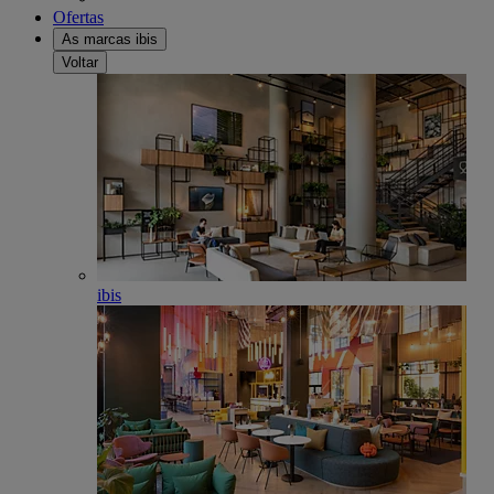
Ofertas
As marcas ibis
Voltar
ibis