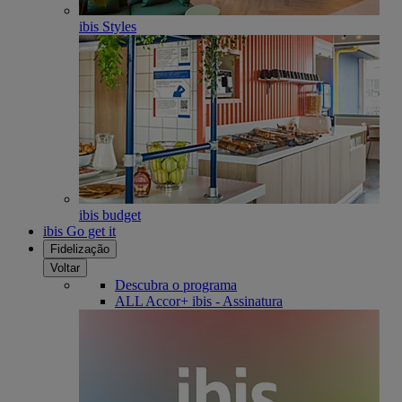
ibis Styles
ibis budget
ibis Go get it
Fidelização
Voltar
Descubra o programa
ALL Accor+ ibis - Assinatura