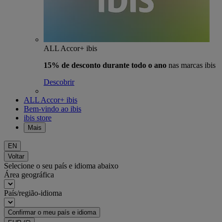
ALL Accor+ ibis
15% de desconto durante todo o ano
nas marcas ibis
Descobrir
ALL Accor+ ibis
Bem-vindo ao ibis
ibis store
Mais
EN
Voltar
Selecione o seu país e idioma abaixo
Área geográfica
País/região-idioma
Confirmar o meu país e idioma