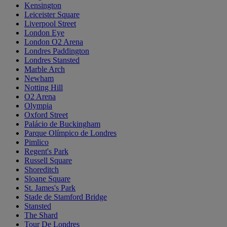
Kensington
Leiceister Square
Liverpool Street
London Eye
London O2 Arena
Londres Paddington
Londres Stansted
Marble Arch
Newham
Notting Hill
O2 Arena
Olympia
Oxford Street
Palácio de Buckingham
Parque Olímpico de Londres
Pimlico
Regent's Park
Russell Square
Shoreditch
Sloane Square
St. James's Park
Stade de Stamford Bridge
Stansted
The Shard
Tour De Londres