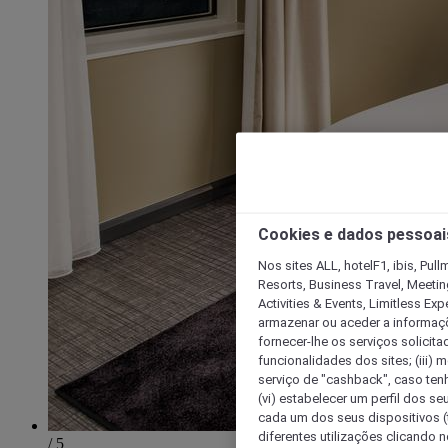
Cookies e dados pessoai
Nos sites ALL, hotelF1, ibis, Pul
Resorts, Business Travel, Meetin
Activities & Events, Limitless Ex
armazenar ou aceder a informaçõe
fornecer-lhe os serviços solicita
funcionalidades dos sites; (iii) 
serviço de "cashback", caso tenha
(vi) estabelecer um perfil dos se
cada um dos seus dispositivos (t
diferentes utilizações clicando n
/ 5