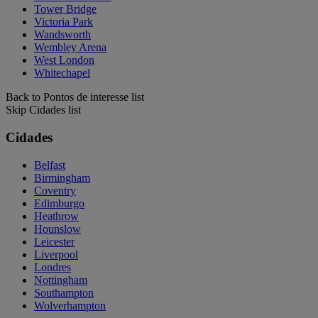
Tower Bridge
Victoria Park
Wandsworth
Wembley Arena
West London
Whitechapel
Back to Pontos de interesse list
Skip Cidades list
Cidades
Belfast
Birmingham
Coventry
Edimburgo
Heathrow
Hounslow
Leicester
Liverpool
Londres
Nottingham
Southampton
Wolverhampton