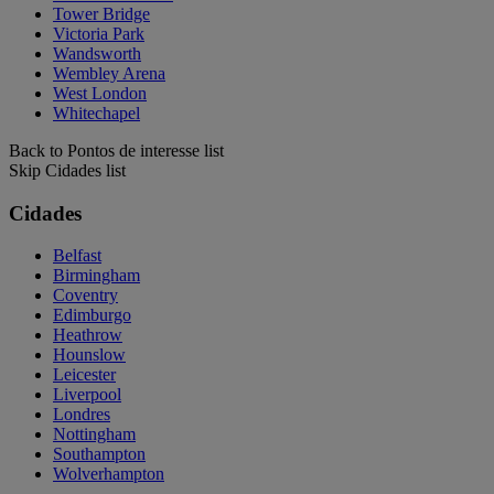
Tower Bridge
Victoria Park
Wandsworth
Wembley Arena
West London
Whitechapel
Back to Pontos de interesse list
Skip Cidades list
Cidades
Belfast
Birmingham
Coventry
Edimburgo
Heathrow
Hounslow
Leicester
Liverpool
Londres
Nottingham
Southampton
Wolverhampton