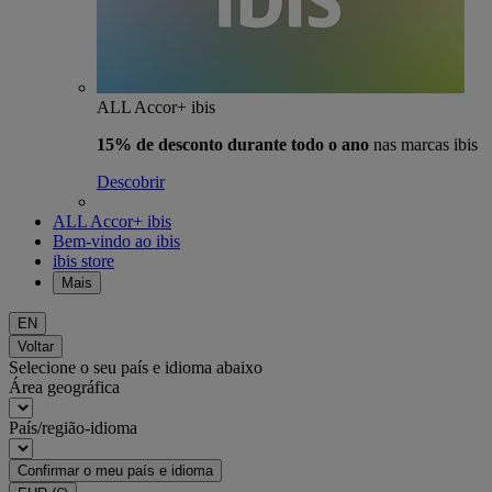
ALL Accor+ ibis
15% de desconto durante todo o ano
nas marcas ibis
Descobrir
ALL Accor+ ibis
Bem-vindo ao ibis
ibis store
Mais
EN
Voltar
Selecione o seu país e idioma abaixo
Área geográfica
País/região-idioma
Confirmar o meu país e idioma