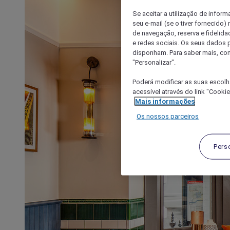
Se aceitar a utilização de inform
seu e-mail (se o tiver fornecid
de navegação, reserva e fidelidad
e redes sociais. Os seus dados
disponham. Para saber mais, con
"Personalizar".
Poderá modificar as suas escolh
acessível através do link "Cooki
Mais informações
Os nossos parceiros
Pers