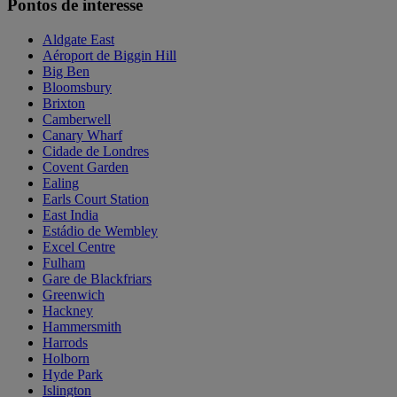
Pontos de interesse
Aldgate East
Aéroport de Biggin Hill
Big Ben
Bloomsbury
Brixton
Camberwell
Canary Wharf
Cidade de Londres
Covent Garden
Ealing
Earls Court Station
East India
Estádio de Wembley
Excel Centre
Fulham
Gare de Blackfriars
Greenwich
Hackney
Hammersmith
Harrods
Holborn
Hyde Park
Islington