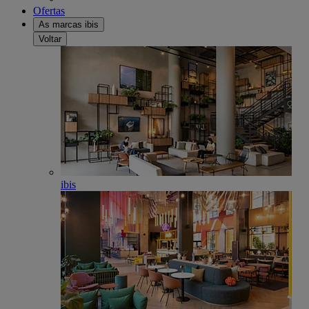
Ofertas
As marcas ibis
Voltar
ibis