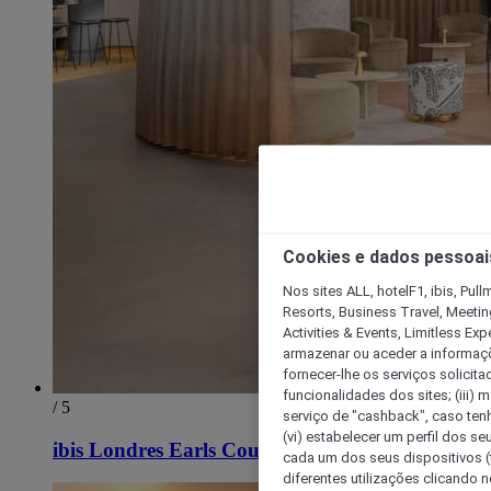
Cookies e dados pessoai
Nos sites ALL, hotelF1, ibis, Pul
Resorts, Business Travel, Meetin
Activities & Events, Limitless Ex
armazenar ou aceder a informaçõe
fornecer-lhe os serviços solicita
funcionalidades dos sites; (iii) 
/ 5
serviço de "cashback", caso tenha
(vi) estabelecer um perfil dos se
ibis Londres Earls Court
cada um dos seus dispositivos (t
diferentes utilizações clicando n