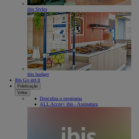
ibis Styles
ibis budget
ibis Go get it
Fidelização
Voltar
Descubra o programa
ALL Accor+ ibis - Assinatura