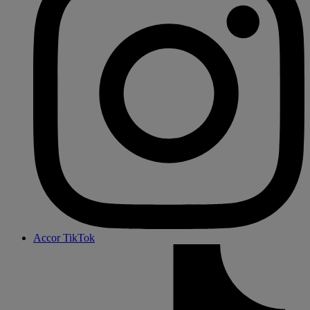
Accor TikTok