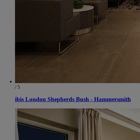
/ 5
ibis London Shepherds Bush - Hammersmith